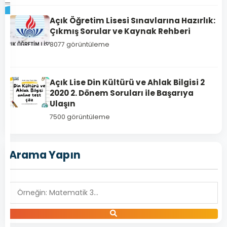
Açık Öğretim Lisesi Sınavlarına Hazırlık:
Çıkmış Sorular ve Kaynak Rehberi
1153
8077 görüntüleme
Açık
Lise
İngilizce
Açık Lise Din Kültürü ve Ahlak Bilgisi 2
7
2020 2. Dönem Soruları ile Başarıya
–
Ulaşın
2019
7500 görüntüleme
Yılı
2.
Dönem
Arama Yapın
Açık
Lise
İngilizce
7
Dersi