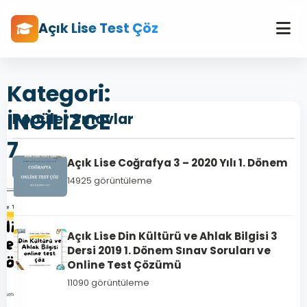
Açık Lise Test Çöz
Kategori:
İNGİLİZCE
Popüler Sınavlar
7
Açık Lise Coğrafya 3 – 2020 Yılı 1. Dönem
14925 görüntüleme
Açık Lise Din Kültürü ve Ahlak Bilgisi 3
Dersi 2019 1. Dönem Sınav Soruları ve
Online Test Çözümü
11090 görüntüleme