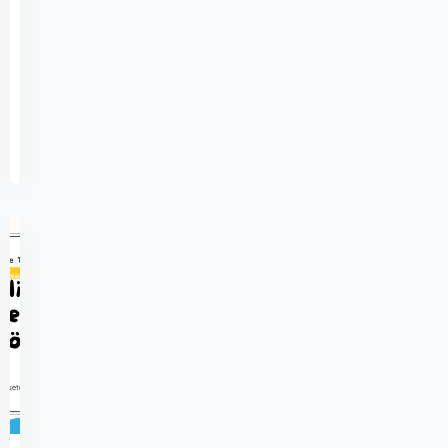
İngilizce
7…
Devamını
Kasım
Oku
24,
2024