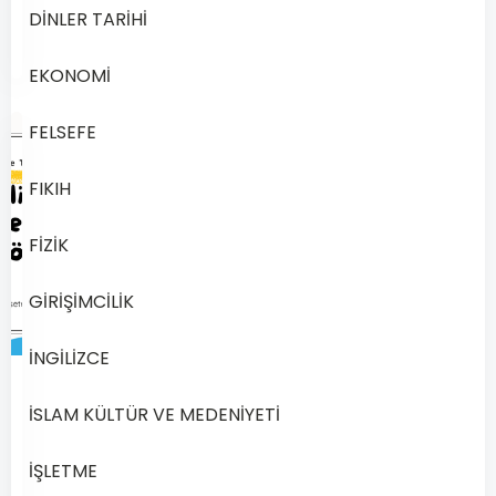
DİNLER TARİHİ
Oku
24,
2024
EKONOMİ
FELSEFE
FIKIH
FİZİK
GİRİŞİMCİLİK
İNGİLİZCE
941
İSLAM KÜLTÜR VE MEDENİYETİ
Açık
Lise
İŞLETME
İngilizce