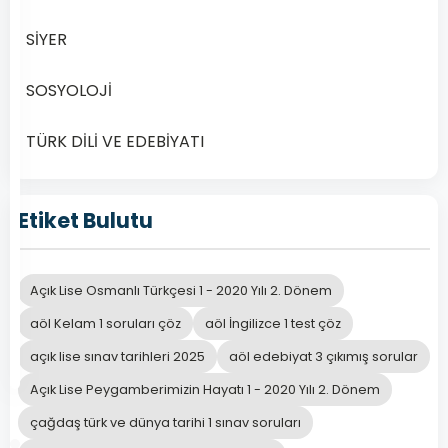
Online
Çöz
SİYER
Açık
Lise
SOSYOLOJİ
öğrencileri
için
TÜRK DİLİ VE EDEBİYATI
İngilizce
7
dersi,
Etiket Bulutu
…
Açık Lise Osmanlı Türkçesi 1 - 2020 Yılı 2. Dönem
Devamını
Kasım
aöl Kelam 1 soruları çöz
aöl İngilizce 1 test çöz
Oku
30,
açık lise sınav tarihleri 2025
aöl edebiyat 3 çıkımış sorular
2024
Açık Lise Peygamberimizin Hayatı 1 - 2020 Yılı 2. Dönem
çağdaş türk ve dünya tarihi 1 sınav soruları