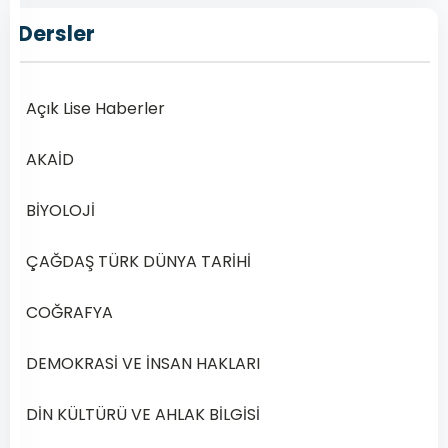
2019
Dersler
Yılı
2.
Dönem
Açık Lise Haberler
Sınav
Soruları
AKAİD
Online
Çöz
BİYOLOJİ
Açık
Öğretim
ÇAĞDAŞ TÜRK DÜNYA TARİHİ
Lisesi’nde
İngilizce
COĞRAFYA
7
dersi,
DEMOKRASİ VE İNSAN HAKLARI
İngilizce…
DİN KÜLTÜRÜ VE AHLAK BİLGİSİ
Devamını
Kasım