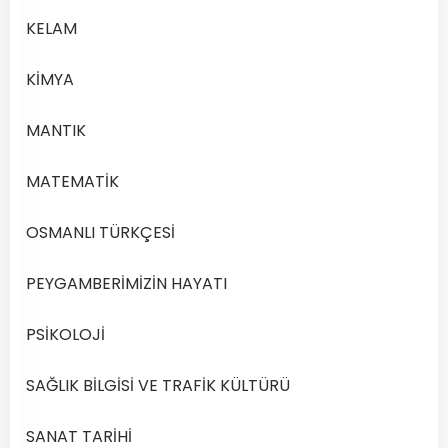
7
KELAM
–
2020
KİMYA
Yılı
2.
MANTIK
Dönem
MATEMATİK
Açık
Lise
OSMANLI TÜRKÇESİ
İngilizce
7
PEYGAMBERİMİZİN HAYATI
Dersi
2020
Yılı
PSİKOLOJİ
2.
Dönem
SAĞLIK BİLGİSİ VE TRAFİK KÜLTÜRÜ
Sınav
Soruları
SANAT TARİHİ