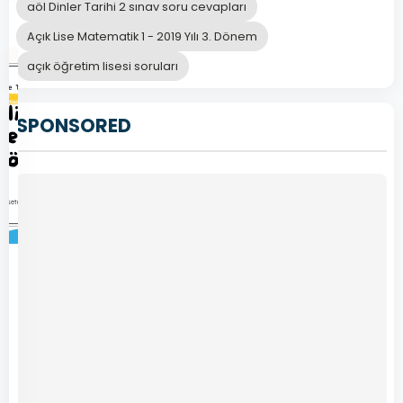
aöl Dinler Tarihi 2 sınav soru cevapları
Açık Lise Matematik 1 - 2019 Yılı 3. Dönem
açık öğretim lisesi soruları
SPONSORED
744
Açık
Lise
İngilizce
7
–