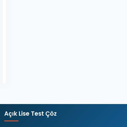
Lise
Akaid
1
–
2019
Yılı…
Devamını
Kasım
Oku
24,
2024
Açık Lise Test Çöz