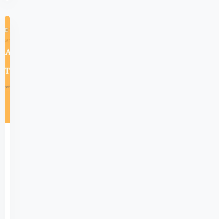
712
Açık
Lise
Akaid
1
–