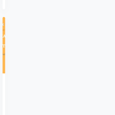
2025
929
Açık
Lise
Akaid
1