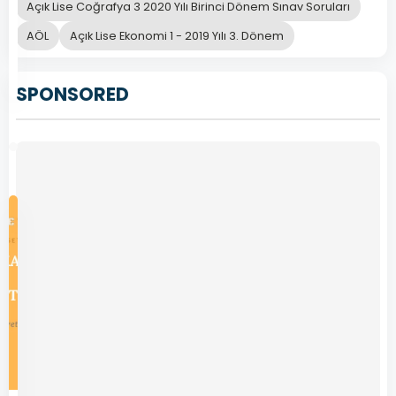
Açık Lise Coğrafya 3 2020 Yılı Birinci Dönem Sınav Soruları
Devamını
Kasım
AÖL
Açık Lise Ekonomi 1 - 2019 Yılı 3. Dönem
Oku
26,
2024
SPONSORED