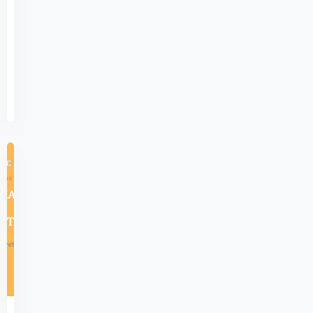
Yılı…
Devamını
Ocak
Oku
7,
2025