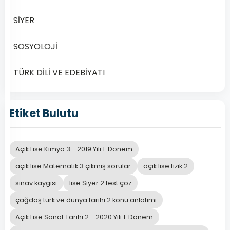
1
Dersi
SİYER
2019
Yılı
SOSYOLOJİ
2.
Dönem
TÜRK DİLİ VE EDEBİYATI
Sınav
Sorularına
Çevrimiçi
Etiket Bulutu
Erişim
Açık
Lise
Açık Lise Kimya 3 - 2019 Yılı 1. Dönem
Akaid
açık lise Matematik 3 çıkmış sorular
açık lise fizik 2
1
Dersi
sınav kaygısı
lise Siyer 2 test çöz
2019
çağdaş türk ve dünya tarihi 2 konu anlatımı
Yılı…
Açık Lise Sanat Tarihi 2 - 2020 Yılı 1. Dönem