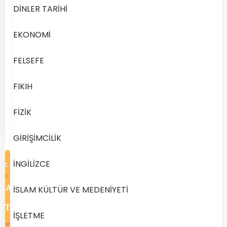
Akaid
DİNLER TARİHİ
1
Dersi
EKONOMİ
2019
Yılı…
FELSEFE
FIKIH
Devamını
Aralık
Oku
14,
FİZİK
2024
GİRİŞİMCİLİK
İNGİLİZCE
İSLAM KÜLTÜR VE MEDENİYETİ
İŞLETME