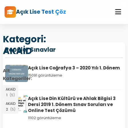
Açık Lise Test Çöz
Kategori:
AKAİD
Popüler Sınavlar
Açık Lise Coğrafya 3 – 2020 Yılı 1. Dönem
Alt
15091 görüntüleme
Kategoriler:
AKAİD
1
(5)
Açık Lise Din Kültürü ve Ahlak Bilgisi 3
AKAİD
Dersi 2019 1. Dönem Sınav Soruları ve
2
(5)
Online Test Çözümü
11102 görüntüleme