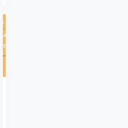
850
Açık
Lise
Akaid
1
–