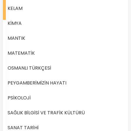
KELAM
KİMYA
990
MANTIK
Açık
Lise
MATEMATİK
Akaid
1
OSMANLI TÜRKÇESİ
–
2019
PEYGAMBERİMİZİN HAYATI
Yılı
2.
PSİKOLOJİ
Dönem
Açık
SAĞLIK BİLGİSİ VE TRAFİK KÜLTÜRÜ
Lise
Akaid
SANAT TARİHİ