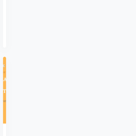
Yılı…
Devamını
Ocak
Oku
3,
2025
823