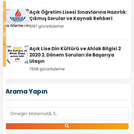
Açık Öğretim Lisesi Sınavlarına Hazırlık:
Çıkmış Sorular ve Kaynak Rehberi
8187 görüntüleme
Açık Lise Din Kültürü ve Ahlak Bilgisi 2
2020 2. Dönem Soruları ile Başarıya
Ulaşın
7508 görüntüleme
1289
Açık
Arama Yapın
Lise
Akaid
1
–
2019