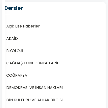
Yılı
1.
Dersler
Dönem
Açık
Açık Lise Haberler
Lise
Akaid
AKAİD
1
Dersi
BİYOLOJİ
2019
Yılı
1.
ÇAĞDAŞ TÜRK DÜNYA TARİHİ
Dönem
Sınav
COĞRAFYA
Sorularına
Çevrimiçi
DEMOKRASİ VE İNSAN HAKLARI
Erişim
Açık
DİN KÜLTÜRÜ VE AHLAK BİLGİSİ
Lise