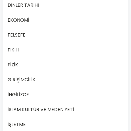
DİNLER TARİHİ
dersi,
…
EKONOMİ
Devamını
Oku
FELSEFE
FIKIH
FİZİK
GİRİŞİMCİLİK
İNGİLİZCE
İSLAM KÜLTÜR VE MEDENİYETİ
İŞLETME
İNGİLİZCE