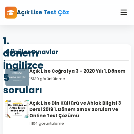
Açık Lise Test Çöz
1.
dönem
Popüler Sınavlar
İngilizce
Açık Lise Coğrafya 3 – 2020 Yılı 1. Dönem
5
15139 görüntüleme
soruları
Açık Lise Din Kültürü ve Ahlak Bilgisi 3
Dersi 2019 1. Dönem Sınav Soruları ve
Online Test Çözümü
11104 görüntüleme