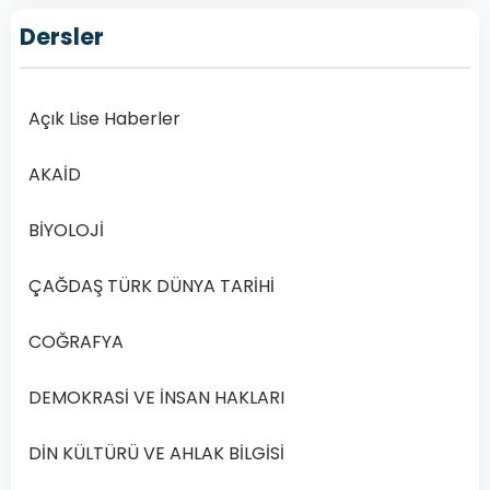
Lise
Dersler
İngilizce
5
Dersi
Açık Lise Haberler
2019
Yılı
AKAİD
1.
Dönem
BİYOLOJİ
Sınav
Soruları
ÇAĞDAŞ TÜRK DÜNYA TARİHİ
Online
Çöz
COĞRAFYA
Açık
Öğretim
DEMOKRASİ VE İNSAN HAKLARI
Lisesi
(AÖL)
DİN KÜLTÜRÜ VE AHLAK BİLGİSİ
İngilizce
5