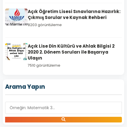
Açık Öğretim Lisesi Sınavlarına Hazırlık:
Çıkmış Sorular ve Kaynak Rehberi
8203 görüntüleme
İNGİLİZCE
Açık Lise Din Kültürü ve Ahlak Bilgisi 2
5
2020 2. Dönem Soruları ile Başarıya
Açık
Ulaşın
Lise
7510 görüntüleme
İngilizce
5
Arama Yapın
–
2019
Yılı
1.
Dönem
Açık