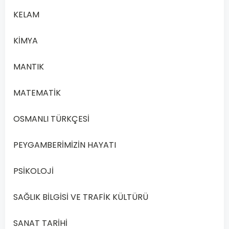
5
KELAM
Açık
Lise
KİMYA
İngilizce
5
MANTIK
–
2020
MATEMATİK
Yılı
1.
OSMANLI TÜRKÇESİ
Dönem
Açık
PEYGAMBERİMİZİN HAYATI
Lise
İngilizce
PSİKOLOJİ
5
Dersi
SAĞLIK BİLGİSİ VE TRAFİK KÜLTÜRÜ
2020
Yılı
SANAT TARİHİ