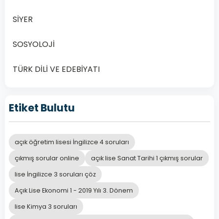
1.
Dönem
SİYER
Sınav
Soruları
SOSYOLOJİ
Online
Çöz
TÜRK DİLİ VE EDEBİYATI
Açık
Öğretim
Lisesi
Etiket Bulutu
(AÖL)
öğrencileri
için
açık öğretim lisesi İngilizce 4 soruları
İngilizce…
çıkmış sorular online
açık lise Sanat Tarihi 1 çıkmış sorular
Devamını
lise İngilizce 3 soruları çöz
Oku
Açık Lise Ekonomi 1 - 2019 Yılı 3. Dönem
lise Kimya 3 soruları