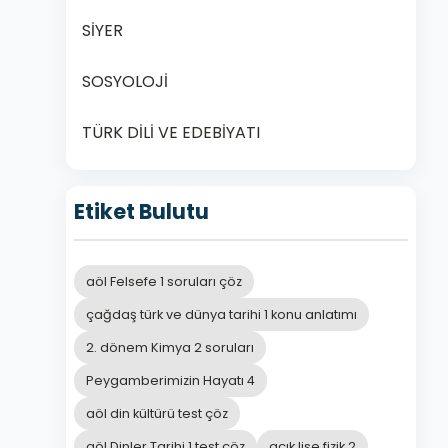
SİYER
SOSYOLOJİ
TÜRK DİLİ VE EDEBİYATI
Etiket Bulutu
aöl Felsefe 1 soruları çöz
çağdaş türk ve dünya tarihi 1 konu anlatımı
2. dönem Kimya 2 soruları
Peygamberimizin Hayatı 4
aöl din kültürü test çöz
aöl Dinler Tarihi 1 test çöz
açık lise fizik 2