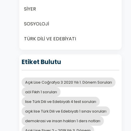
SİYER
SOSYOLOJİ
TÜRK DİLİ VE EDEBİYATI
Etiket Bulutu
Açık Lise Coğrafya 3 2020 Yılı 1. Dönem Soruları
aöl Fıkıh 1 soruları
lise Türk Dili ve Edebiyatı 4 test soruları
açık lise Türk Dili ve Edebiyatı 1 sınav soruları
demokrasi ve insan hakları 1 ders notları
Açık Lise Siyer 2 - 2019 Yılı 3. Dönem