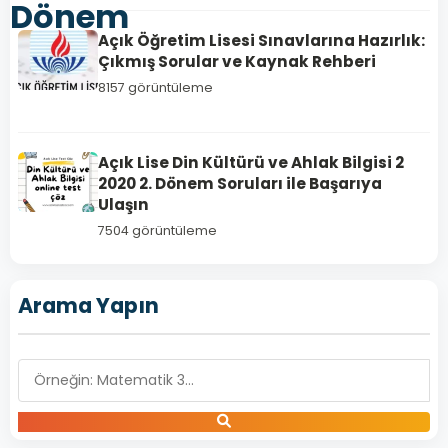
Dönem
Açık Öğretim Lisesi Sınavlarına Hazırlık:
Çıkmış Sorular ve Kaynak Rehberi
8157 görüntüleme
Açık Lise Din Kültürü ve Ahlak Bilgisi 2
2020 2. Dönem Soruları ile Başarıya
Ulaşın
7504 görüntüleme
Arama Yapın
FELSEFE
1
Açık
Lise
Felsefe
1