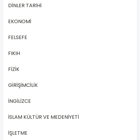
Çözüm
DİNLER TARİHİ
Rehberiniz
Giriş
EKONOMİ
2024
ve
FELSEFE
2025
yıllarında
FIKIH
Açık…
FİZİK
Devamını
Oku
GİRİŞİMCİLİK
İNGİLİZCE
İSLAM KÜLTÜR VE MEDENİYETİ
İŞLETME