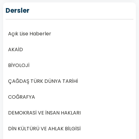
–
Dersler
2019
Yılı
2.
Açık Lise Haberler
Dönem
Açık
AKAİD
Lise
Felsefe
BİYOLOJİ
1
–
ÇAĞDAŞ TÜRK DÜNYA TARİHİ
2019
Yılı
COĞRAFYA
2.
Dönem
DEMOKRASİ VE İNSAN HAKLARI
Sınav
Soruları:
DİN KÜLTÜRÜ VE AHLAK BİLGİSİ
Online