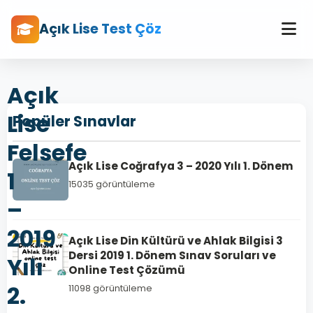
Açık Lise Test Çöz
Açık
Lise
Popüler Sınavlar
Felsefe
Açık Lise Coğrafya 3 – 2020 Yılı 1. Dönem
1
15035 görüntüleme
–
2019
Açık Lise Din Kültürü ve Ahlak Bilgisi 3
Dersi 2019 1. Dönem Sınav Soruları ve
Yılı
Online Test Çözümü
2.
11098 görüntüleme