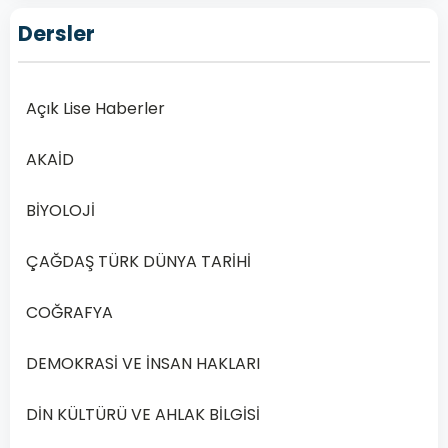
Dersler
Açık
Lise
İngilizce
Açık Lise Haberler
5
Dersi
2019
AKAİD
Yılı
1.
BİYOLOJİ
Dönem
Sınav
ÇAĞDAŞ TÜRK DÜNYA TARİHİ
Soruları
Online
COĞRAFYA
Çöz
Açık
DEMOKRASİ VE İNSAN HAKLARI
Öğretim
Lisesi
DİN KÜLTÜRÜ VE AHLAK BİLGİSİ
(AÖL)