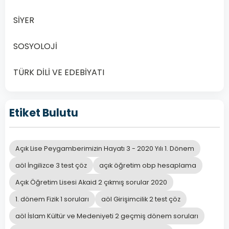
SİYER
SOSYOLOJİ
TÜRK DİLİ VE EDEBİYATI
Etiket Bulutu
Açık Lise Peygamberimizin Hayatı 3 - 2020 Yılı 1. Dönem
aöl İngilizce 3 test çöz
açık öğretim obp hesaplama
Açık Öğretim Lisesi Akaid 2 çıkmış sorular 2020
1. dönem Fizik 1 soruları
aöl Girişimcilik 2 test çöz
aöl İslam Kültür ve Medeniyeti 2 geçmiş dönem soruları