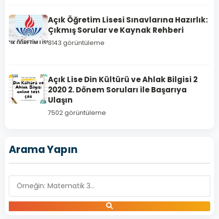
Açık Öğretim Lisesi Sınavlarına Hazırlık:
Çıkmış Sorular ve Kaynak Rehberi
8143 görüntüleme
Açık Lise Din Kültürü ve Ahlak Bilgisi 2
2020 2. Dönem Soruları ile Başarıya
İNGİLİZCE
Ulaşın
5
7502 görüntüleme
Açık
Lise
İngilizce
Arama Yapın
5
–
2019
Yılı
1.
Dönem