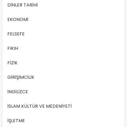
İngilizce
DİNLER TARİHİ
5
dersi,
EKONOMİ
…
FELSEFE
Devamını
Oku
FIKIH
FİZİK
GİRİŞİMCİLİK
İNGİLİZCE
İSLAM KÜLTÜR VE MEDENİYETİ
İŞLETME