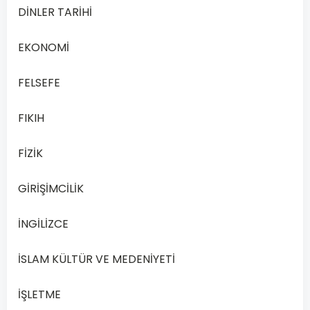
DİNLER TARİHİ
Kültür
ve
EKONOMİ
Medeniyeti
2
FELSEFE
Dersi
2019
FIKIH
Yılı
2.
FİZİK
Dönem
Sınav
Soruları
GİRİŞİMCİLİK
Online
Çöz
İNGİLİZCE
Açık
Öğretim
İSLAM KÜLTÜR VE MEDENİYETİ
Lisesi
(AÖL)
İŞLETME
…