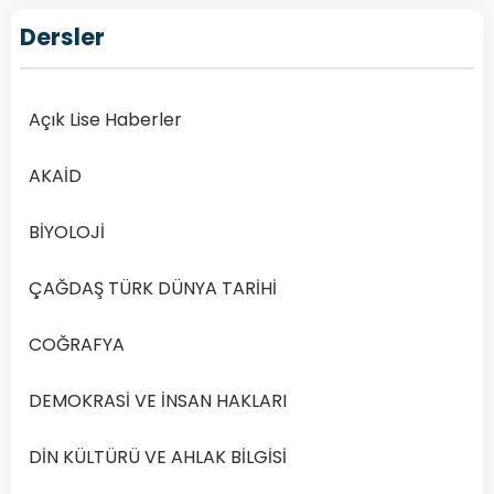
KÜLTÜR VE
MEDENİYETİ
Dersler
2
Açık
Lise
Açık Lise Haberler
İslam
Kültür
AKAİD
ve
Medeniyeti
BİYOLOJİ
2
–
ÇAĞDAŞ TÜRK DÜNYA TARİHİ
2019
Yılı
COĞRAFYA
2.
Dönem
DEMOKRASİ VE İNSAN HAKLARI
Açık
DİN KÜLTÜRÜ VE AHLAK BİLGİSİ
Lise
İslam