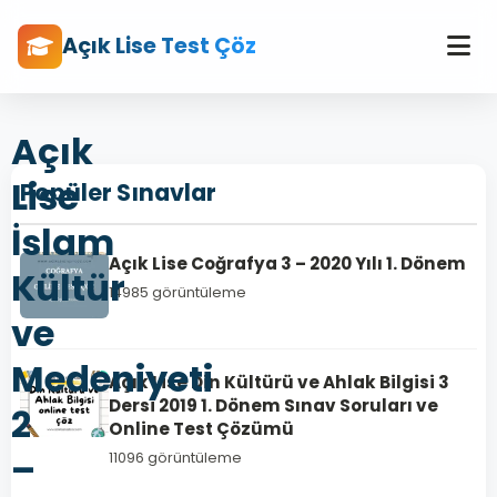
Açık Lise Test Çöz
Açık
Lise
Popüler Sınavlar
İslam
Açık Lise Coğrafya 3 – 2020 Yılı 1. Dönem
Kültür
14985 görüntüleme
ve
Medeniyeti
Açık Lise Din Kültürü ve Ahlak Bilgisi 3
Dersi 2019 1. Dönem Sınav Soruları ve
2
Online Test Çözümü
–
11096 görüntüleme