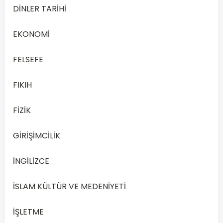
Çöz
DİNLER TARİHİ
Açık
Öğretim
EKONOMİ
Lisesi
(AÖL)
FELSEFE
öğrencileri
için
FIKIH
Kelam…
FİZİK
Devamını
Oku
GİRİŞİMCİLİK
İNGİLİZCE
İSLAM KÜLTÜR VE MEDENİYETİ
İŞLETME