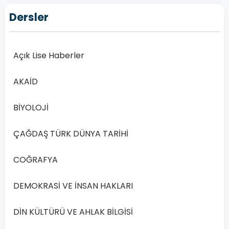
–
Dersler
2019
Yılı
1.
Açık Lise Haberler
Dönem
Açık
AKAİD
Lise
Kelam
BİYOLOJİ
2
Dersi
ÇAĞDAŞ TÜRK DÜNYA TARİHİ
2019
Yılı
COĞRAFYA
1.
Dönem
DEMOKRASİ VE İNSAN HAKLARI
Sınav
Soruları
DİN KÜLTÜRÜ VE AHLAK BİLGİSİ
Online