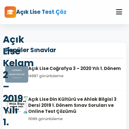
Açık Lise Test Çöz
Açık
Lise
Popüler Sınavlar
Kelam
Açık Lise Coğrafya 3 – 2020 Yılı 1. Dönem
2
14887 görüntüleme
–
2019
Açık Lise Din Kültürü ve Ahlak Bilgisi 3
Dersi 2019 1. Dönem Sınav Soruları ve
Yılı
Online Test Çözümü
1.
11086 görüntüleme