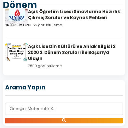
Dönem
Açık Öğretim Lisesi Sınavlarına Hazırlık:
Çıkmış Sorular ve Kaynak Rehberi
8065 görüntüleme
Açık Lise Din Kültürü ve Ahlak Bilgisi 2
2020 2. Dönem Soruları ile Başarıya
Ulaşın
7500 görüntüleme
Arama Yapın
KELAM
2
Açık
Lise
Kelam
2