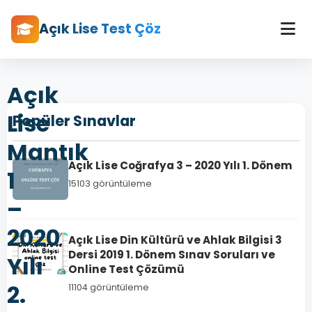
Açık Lise Test Çöz
Açık
Lise
Popüler Sınavlar
Mantık
Açık Lise Coğrafya 3 – 2020 Yılı 1. Dönem
1
15103 görüntüleme
–
2020
Açık Lise Din Kültürü ve Ahlak Bilgisi 3
Dersi 2019 1. Dönem Sınav Soruları ve
Yılı
Online Test Çözümü
2.
11104 görüntüleme