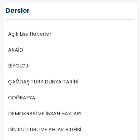
–
Dersler
2020
Yılı
2.
Açık Lise Haberler
Dönem
Açık
AKAİD
Lise
Mantık
BİYOLOJİ
1
Dersi
ÇAĞDAŞ TÜRK DÜNYA TARİHİ
2020
Yılı
COĞRAFYA
2.
Dönem
DEMOKRASİ VE İNSAN HAKLARI
Sınav
Soruları
DİN KÜLTÜRÜ VE AHLAK BİLGİSİ
Online