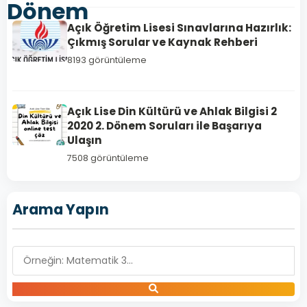
Dönem
Açık Öğretim Lisesi Sınavlarına Hazırlık:
Çıkmış Sorular ve Kaynak Rehberi
8193 görüntüleme
Açık Lise Din Kültürü ve Ahlak Bilgisi 2
2020 2. Dönem Soruları ile Başarıya
Ulaşın
7508 görüntüleme
Arama Yapın
MANTIK
1
Açık
Lise
Mantık
1