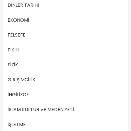
Çöz
DİNLER TARİHİ
Açık
Öğretim
EKONOMİ
Lisesi,
çeşitli
FELSEFE
yaş
ve
FIKIH
öğrenim…
FİZİK
Devamını
Oku
GİRİŞİMCİLİK
İNGİLİZCE
İSLAM KÜLTÜR VE MEDENİYETİ
İŞLETME