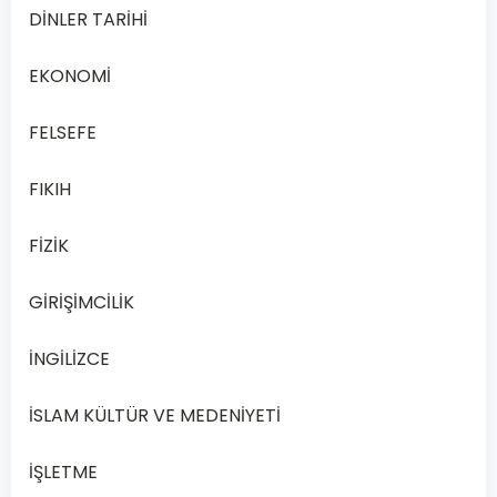
DİNLER TARİHİ
Dönem
Sınav
EKONOMİ
Soruları
Online
FELSEFE
Çöz
Açık
Öğretim
FIKIH
Lisesi
(AÖL)
FİZİK
öğrencileri
için…
GİRİŞİMCİLİK
Devamını
İNGİLİZCE
Oku
İSLAM KÜLTÜR VE MEDENİYETİ
İŞLETME