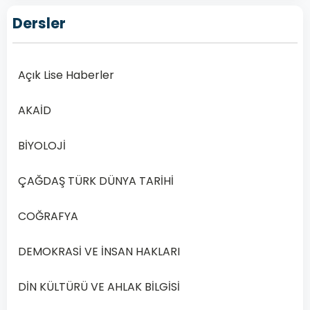
Lise
Dersler
Osmanlı
Türkçesi
2
–
Açık Lise Haberler
2020
Yılı
AKAİD
1.
Dönem
BİYOLOJİ
Açık
ÇAĞDAŞ TÜRK DÜNYA TARİHİ
Lise
Osmanlı
COĞRAFYA
Türkçesi
2
DEMOKRASİ VE İNSAN HAKLARI
Dersi
2020
DİN KÜLTÜRÜ VE AHLAK BİLGİSİ
Yılı
1.