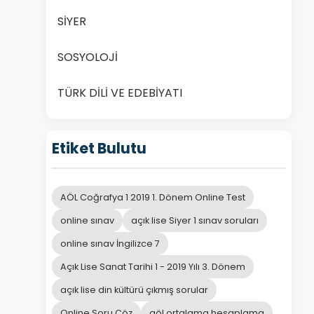
SİYER
SOSYOLOJİ
TÜRK DİLİ VE EDEBİYATI
Etiket Bulutu
AÖL Coğrafya 1 2019 1. Dönem Online Test
online sınav
açık lise Siyer 1 sınav soruları
online sınav İngilizce 7
Açık Lise Sanat Tarihi 1 - 2019 Yılı 3. Dönem
açık lise din kültürü çıkmış sorular
Online Soru Çöz
aöl ortalama hesaplama