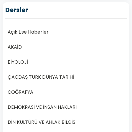
Lise
Dersler
Sanat
Tarihi
2
–
Açık Lise Haberler
2019
Yılı
AKAİD
2.
Dönem
BİYOLOJİ
Açık
ÇAĞDAŞ TÜRK DÜNYA TARİHİ
Lise
Sanat
COĞRAFYA
Tarihi
2
DEMOKRASİ VE İNSAN HAKLARI
Dersi
2019
DİN KÜLTÜRÜ VE AHLAK BİLGİSİ
Yılı
2.