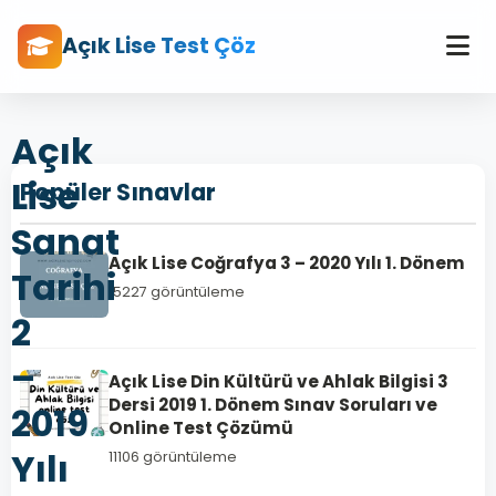
Açık Lise Test Çöz
Açık
Lise
Popüler Sınavlar
Sanat
Açık Lise Coğrafya 3 – 2020 Yılı 1. Dönem
Tarihi
15227 görüntüleme
2
–
Açık Lise Din Kültürü ve Ahlak Bilgisi 3
Dersi 2019 1. Dönem Sınav Soruları ve
2019
Online Test Çözümü
Yılı
11106 görüntüleme