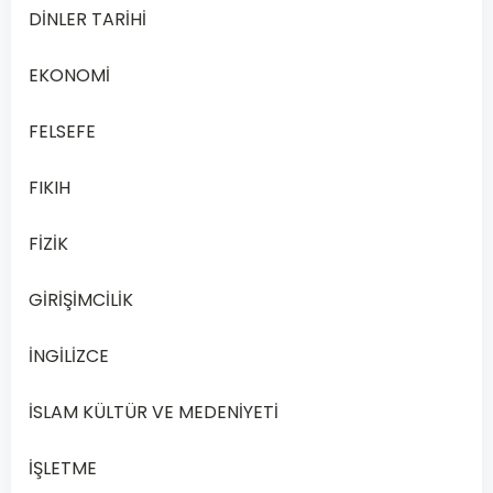
DİNLER TARİHİ
Dönem
Sınav
EKONOMİ
Soruları
Online
FELSEFE
Çöz
Açık
Öğretim
FIKIH
Lisesi
(AÖL)
FİZİK
Sanat
Tarihi…
GİRİŞİMCİLİK
Devamını
İNGİLİZCE
Oku
İSLAM KÜLTÜR VE MEDENİYETİ
İŞLETME