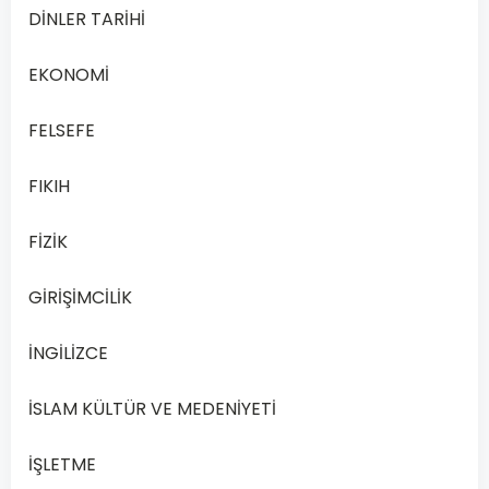
DİNLER TARİHİ
Çağdaş
Türk
EKONOMİ
ve
Dünya
FELSEFE
Tarihi
2
FIKIH
Dersi
2020
FİZİK
Yılı
1.
Dönem
GİRİŞİMCİLİK
Sınav
Sorularını
İNGİLİZCE
Çözerek
Başarıya
İSLAM KÜLTÜR VE MEDENİYETİ
Ulaşın
Açık
İŞLETME
Lise…