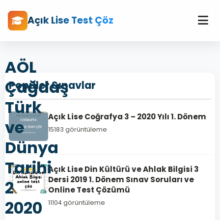
Açık Lise Test Çöz
AÖL
Çağdaş
Popüler Sınavlar
Türk
Açık Lise Coğrafya 3 – 2020 Yılı 1. Dönem
ve
15183 görüntüleme
Dünya
Tarihi
Açık Lise Din Kültürü ve Ahlak Bilgisi 3
Dersi 2019 1. Dönem Sınav Soruları ve
2
Online Test Çözümü
2020
11104 görüntüleme