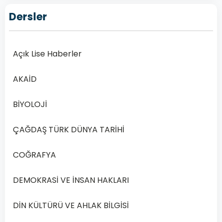
TÜRK
DÜNYA
Dersler
TARİHİ 2
Açık
Lise
Açık Lise Haberler
Çağdaş
Türk
AKAİD
ve
Dünya
BİYOLOJİ
Tarihi
2
ÇAĞDAŞ TÜRK DÜNYA TARİHİ
–
2020
COĞRAFYA
Yılı
1.
DEMOKRASİ VE İNSAN HAKLARI
Dönem
DİN KÜLTÜRÜ VE AHLAK BİLGİSİ
Açık
Lise