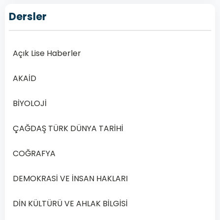
Lise
Dersler
Fıkıh
2
Dersi
Açık Lise Haberler
2020
Yılı
AKAİD
2.
Dönem
BİYOLOJİ
Sınav
Soruları
ÇAĞDAŞ TÜRK DÜNYA TARİHİ
Online
Çöz
COĞRAFYA
Açık
Öğretim
DEMOKRASİ VE İNSAN HAKLARI
Lisesi
(AÖL)
DİN KÜLTÜRÜ VE AHLAK BİLGİSİ
Açık
Lise