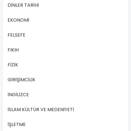
DİNLER TARİHİ
Fıkıh…
Devamını
EKONOMİ
Oku
FELSEFE
FIKIH
FİZİK
GİRİŞİMCİLİK
İNGİLİZCE
İSLAM KÜLTÜR VE MEDENİYETİ
FIKIH
İŞLETME
2