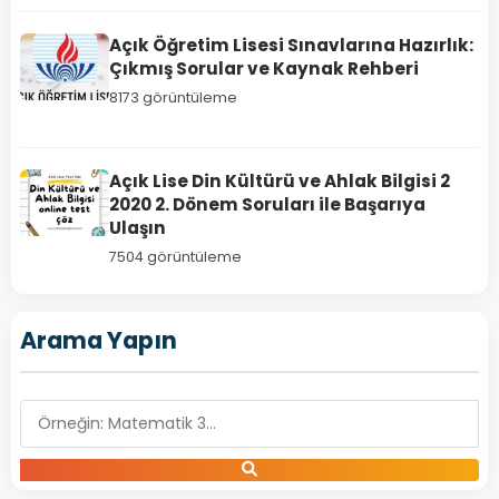
Açık Öğretim Lisesi Sınavlarına Hazırlık:
Çıkmış Sorular ve Kaynak Rehberi
8173 görüntüleme
FIKIH
Açık Lise Din Kültürü ve Ahlak Bilgisi 2
2
2020 2. Dönem Soruları ile Başarıya
Açık
Ulaşın
Lise
7504 görüntüleme
Fıkıh
2
Arama Yapın
–
2020
Yılı
2.
Dönem
Açık