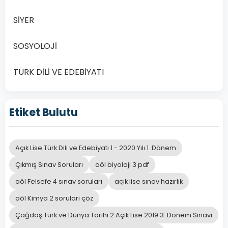
Dönem
Sınav
SİYER
Soruları
Online
SOSYOLOJİ
Çöz
Neden
TÜRK DİLİ VE EDEBİYATI
2019
Yılı
Sınav
Etiket Bulutu
Sorularını
Çözmelisiniz?
2024…
Açık Lise Türk Dili ve Edebiyatı 1 - 2020 Yılı 1. Dönem
Çıkmış Sınav Soruları
aöl biyoloji 3 pdf
Devamını
Oku
aöl Felsefe 4 sınav soruları
açık lise sınav hazırlık
aöl Kimya 2 soruları çöz
Çağdaş Türk ve Dünya Tarihi 2 Açık Lise 2019 3. Dönem Sınavı