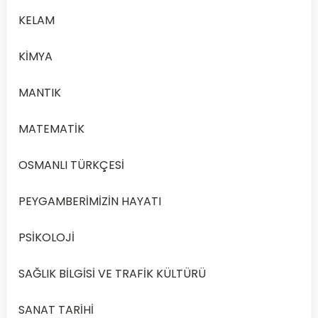
Açık
KELAM
Lise
Fıkıh
KİMYA
2
–
MANTIK
2019
Yılı
MATEMATİK
2.
Dönem
OSMANLI TÜRKÇESİ
Açık
Lise
PEYGAMBERİMİZİN HAYATI
Fıkıh
2
PSİKOLOJİ
–
2019
SAĞLIK BİLGİSİ VE TRAFİK KÜLTÜRÜ
Yılı
2.
SANAT TARİHİ