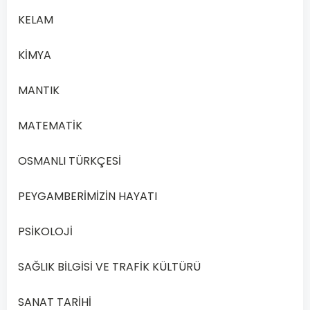
2
KELAM
Açık
Lise
KİMYA
Sosyoloji
2
MANTIK
–
2020
MATEMATİK
Yılı
1.
OSMANLI TÜRKÇESİ
Dönem
Açık
PEYGAMBERİMİZİN HAYATI
Lise
Sosyoloji
PSİKOLOJİ
2
Dersi
SAĞLIK BİLGİSİ VE TRAFİK KÜLTÜRÜ
2020
Yılı
SANAT TARİHİ