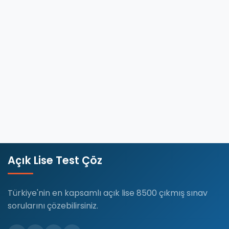
Lisesi
(AÖL)
Sosyoloji
2
dersi,
…
Devamını
Oku
Açık Lise Test Çöz
Türkiye'nin en kapsamlı açık lise 8500 çıkmış sınav
sorularını çözebilirsiniz.