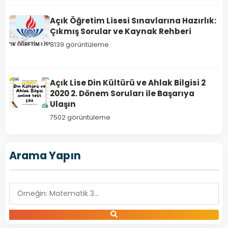
Açık Öğretim Lisesi Sınavlarına Hazırlık:
Çıkmış Sorular ve Kaynak Rehberi
8139 görüntüleme
SOSYOLOJİ
Açık Lise Din Kültürü ve Ahlak Bilgisi 2
2
2020 2. Dönem Soruları ile Başarıya
Açık
Ulaşın
Lise
7502 görüntüleme
Sosyoloji
2
Arama Yapın
–
2019
Yılı
1.
Dönem
Açık