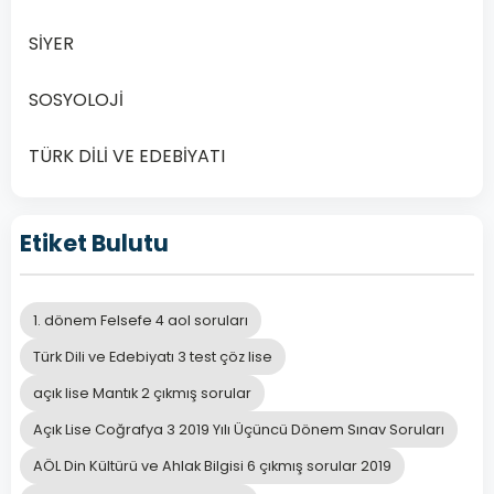
1.
Dönem
SİYER
Sınav
Soruları
SOSYOLOJİ
Online
Çöz
TÜRK DİLİ VE EDEBİYATI
Açık
Öğretim
Lisesi
Etiket Bulutu
(AÖL)
öğrencileri
için
1. dönem Felsefe 4 aol soruları
Sosyoloji…
Türk Dili ve Edebiyatı 3 test çöz lise
Devamını
açık lise Mantık 2 çıkmış sorular
Oku
Açık Lise Coğrafya 3 2019 Yılı Üçüncü Dönem Sınav Soruları
AÖL Din Kültürü ve Ahlak Bilgisi 6 çıkmış sorular 2019