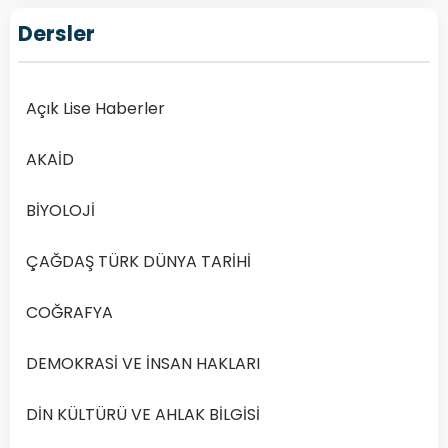
Lise
Dersler
Sosyoloji
2
Dersi
Açık Lise Haberler
2019
Yılı
AKAİD
1.
Dönem
BİYOLOJİ
Sınav
Soruları
ÇAĞDAŞ TÜRK DÜNYA TARİHİ
Online
Çöz
COĞRAFYA
Açık
Öğretim
DEMOKRASİ VE İNSAN HAKLARI
Lisesi
(AÖL)
DİN KÜLTÜRÜ VE AHLAK BİLGİSİ
Sosyoloji
2