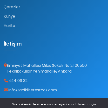
Çerezler
Künye
Harita
İletişim
Emniyet Mahallesi Milas Sokak No 21 06500
Teknikokullar Yenimahalle/Ankara
444 06 32
info@aciklisetestcoz.com
Web sitemizde size en iyi deneyimi sunabilmemiz için