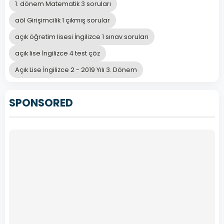
1. dönem Matematik 3 soruları
aöl Girişimcilik 1 çıkmış sorular
açık öğretim lisesi İngilizce 1 sınav soruları
açık lise İngilizce 4 test çöz
Açık Lise İngilizce 2 - 2019 Yılı 3. Dönem
SPONSORED
SOSYOLOJİ
2
Açık
Lise
Sosyoloji
2
–
2019