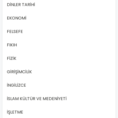
DİNLER TARİHİ
dersi,
…
EKONOMİ
Devamını
Oku
FELSEFE
FIKIH
FİZİK
GİRİŞİMCİLİK
İNGİLİZCE
İSLAM KÜLTÜR VE MEDENİYETİ
İŞLETME
SOSYOLOJİ