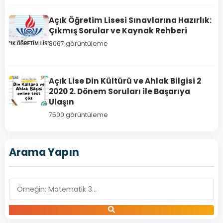
Açık Öğretim Lisesi Sınavlarına Hazırlık:
Çıkmış Sorular ve Kaynak Rehberi
8067 görüntüleme
DİNLER
TARİHİ
1
Açık Lise Din Kültürü ve Ahlak Bilgisi 2
Açık
2020 2. Dönem Soruları ile Başarıya
Ulaşın
Lise
Dinler
7500 görüntüleme
Tarihi
1
Arama Yapın
–
2020
Yılı
2.
Dönem
Açık