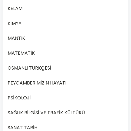
1
KELAM
Açık
Lise
KİMYA
Dinler
Tarihi
MANTIK
1
–
MATEMATİK
2020
Yılı
OSMANLI TÜRKÇESİ
1.
Dönem
PEYGAMBERİMİZİN HAYATI
Açık
Lise
PSİKOLOJİ
Dinler
Tarihi
SAĞLIK BİLGİSİ VE TRAFİK KÜLTÜRÜ
1
–
SANAT TARİHİ