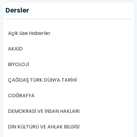
Lise
Dersler
Dinler
Tarihi
1
Açık Lise Haberler
–
2020
AKAİD
Yılı
2.
BİYOLOJİ
Dönem
Sınav
ÇAĞDAŞ TÜRK DÜNYA TARİHİ
Soruları:
Online
COĞRAFYA
Çözüm
Rehberiniz
DEMOKRASİ VE İNSAN HAKLARI
Giriş
2024
DİN KÜLTÜRÜ VE AHLAK BİLGİSİ
ve
2025