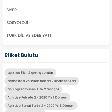
2020
Yılı
SİYER
1.
Dönem
SOSYOLOJİ
Sınav
Soruları:
TÜRK DİLİ VE EDEBİYATI
Online
Çözüm
Rehberiniz
Etiket Bulutu
Giriş
2024
ve
açık lise Fıkıh 2 çıkmış sorular
2025
demokrasi ve insan hakları 2 sınav soruları
yıllarında…
açık öğretim lisesi Fizik 2 test çöz
Devamını
Açık Lise Felsefe 2 - 2020 Yılı 1. Dönem
Oku
Açık Lise Sanat Tarihi 2 - 2020 Yılı 1. Dönem