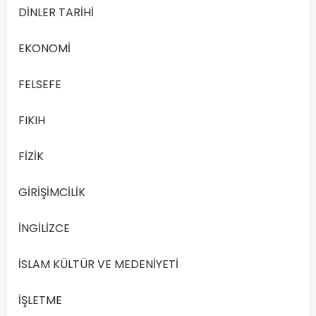
DİNLER TARİHİ
yıllarında…
EKONOMİ
Devamını
Oku
FELSEFE
FIKIH
FİZİK
GİRİŞİMCİLİK
İNGİLİZCE
İSLAM KÜLTÜR VE MEDENİYETİ
DİNLER
İŞLETME
TARİHİ