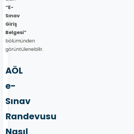
“E-
Sınav
Giriş
Belgesi”
bölümünden
görüntülenebilir.
AÖL
e-
Sınav
Randevusu
Nasıl