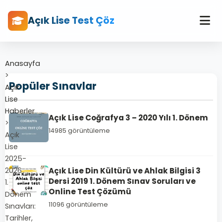
Açık Lise Test Çöz
Anasayfa
>
Popüler Sınavlar
Açık
Lise
Haberler
Açık Lise Coğrafya 3 – 2020 Yılı 1. Dönem
>
14985 görüntüleme
Açık
Lise
2025-
2026
Açık Lise Din Kültürü ve Ahlak Bilgisi 3
Dersi 2019 1. Dönem Sınav Soruları ve
1.
Online Test Çözümü
Dönem
11096 görüntüleme
Sınavları:
Tarihler,