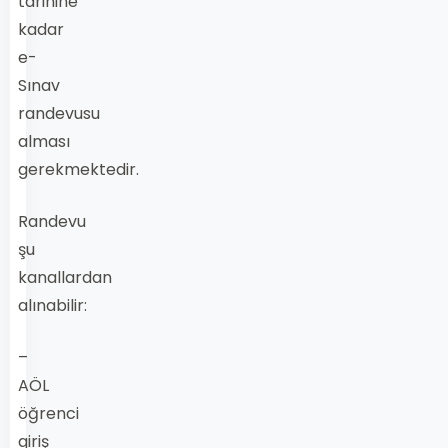
tarihine
kadar
e-
Sınav
randevusu
alması
gerekmektedir.
Randevu
şu
kanallardan
alınabilir:
–
AÖL
öğrenci
giriş