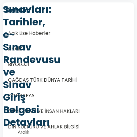
Sınavları:
Dersler
Tarihler,
e-
Açık Lise Haberler
Sınav
AKAİD
Randevusu
BİYOLOJİ
ve
ÇAĞDAŞ TÜRK DÜNYA TARİHİ
Sınav
Giriş
COĞRAFYA
Belgesi
DEMOKRASİ VE İNSAN HAKLARI
Detayları
DİN KÜLTÜRÜ VE AHLAK BİLGİSİ
Aralık