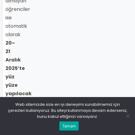
almayan
öğrenciler
ise
otomatik
olarak
20–
21
Aralık
2025’te
yüz
yüze
yapılacak
yazılı
Web sitemizde size en iyi deneyimi sunabilmemiz için
sınava
çerezleri kullanıyoruz. Bu siteyi kullanmaya devam ederseniz,
bunu kabul ettiğinizi varsayarız.
katılacaktır.
Tamam