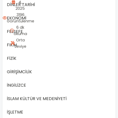
4,
DİNLER TARİHİ
2025
3196
EKONOMİ
Görüntülenme
6 dk
FELSEFE
okuma
Orta
FIKIH
Seviye
FİZİK
GİRİŞİMCİLİK
İNGİLİZCE
İSLAM KÜLTÜR VE MEDENİYETİ
İŞLETME