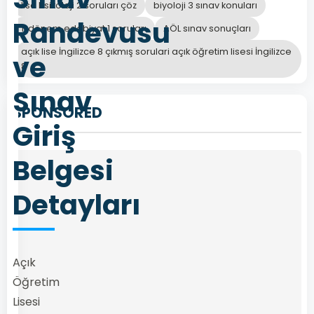
lise Psikoloji 2 soruları çöz
biyoloji 3 sınav konuları
Randevusu
1. dönem edebiyat 1 soruları
AÖL sınav sonuçları
açık lise İngilizce 8 çıkmış sorulari açık öğretim lisesi İngilizce
ve
8
Sınav
SPONSORED
Giriş
Belgesi
Detayları
Açık
Öğretim
Lisesi