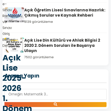
e-
Açık Öğretim Lisesi Sınavlarına Hazırlık:
Sınav
Çıkmış Sorular ve Kaynak Rehberi
Randevusu
ve
8139 görüntüleme
Sınav
Giriş
Belgesi
Açık Lise Din Kültürü ve Ahlak Bilgisi 2
2020 2. Dönem Soruları ile Başarıya
Detayları
Ulaşın
Açık
7502 görüntüleme
Lise
Arama Yapın
2025-
2026
1.
Dönem