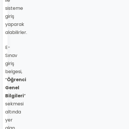
ile
sisteme
giriş
yaparak
alabilirler.
E-
Sınav
giriş
belgesi,
“
Öğrenci
Genel
Bilgileri
”
sekmesi
altında
yer
alan