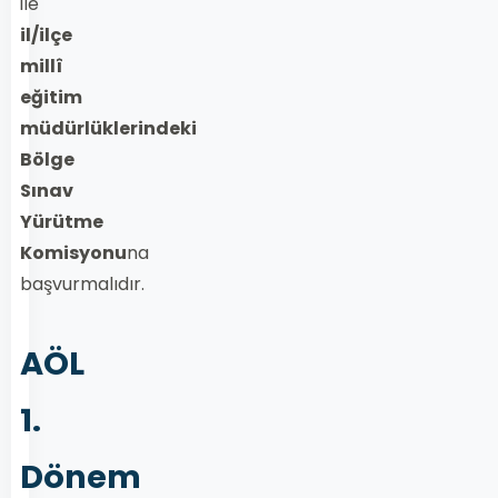
ile
il/ilçe
millî
eğitim
müdürlüklerindeki
Bölge
Sınav
Yürütme
Komisyonu
na
başvurmalıdır.
AÖL
1.
Dönem