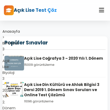
Açık Lise Test Çöz
Anasayfa
>
Popüler Sınavlar
BİYOLOJİ
3
>
Açık Lise Coğrafya 3 – 2020 Yılı 1. Dönem
Açık
15009 görüntüleme
Lise
Biyoloji
3
–
Açık Lise Din Kültürü ve Ahlak Bilgisi 3
Dersi 2019 1. Dönem Sınav Soruları ve
2020
Online Test Çözümü
Yılı
11096 görüntüleme
2.
Dönem