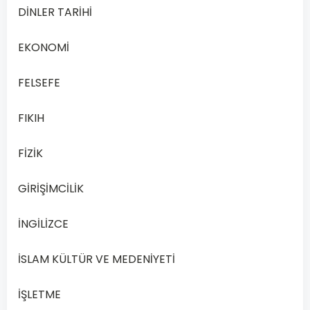
Aşağıdakilerden
DİNLER TARİHİ
hangisi
hücre
EKONOMİ
bölünmesi
ile
FELSEFE
gerçekleşmez?
FIKIH
Yeni
FİZİK
doğmuş
bebeğin
GİRİŞİMCİLİK
A
yetişkin
insana
İNGİLİZCE
dönüşmesi
İSLAM KÜLTÜR VE MEDENİYETİ
Tempolu
İŞLETME
koşudan