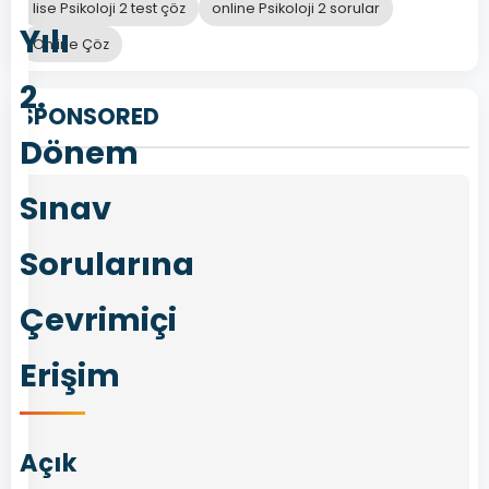
lise Psikoloji 2 test çöz
online Psikoloji 2 sorular
Yılı
Online Çöz
2.
SPONSORED
Dönem
Sınav
Sorularına
Çevrimiçi
Erişim
Açık