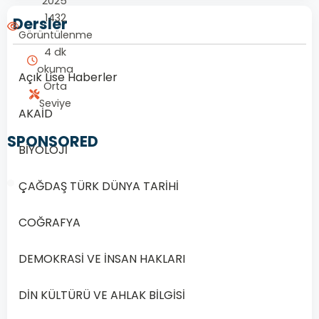
2025
1432
Dersler
Görüntülenme
4 dk
okuma
Açık Lise Haberler
Orta
Seviye
AKAİD
SPONSORED
BİYOLOJİ
ÇAĞDAŞ TÜRK DÜNYA TARİHİ
COĞRAFYA
1/20
DEMOKRASİ VE İNSAN HAKLARI
Soru
1
DİN KÜLTÜRÜ VE AHLAK BİLGİSİ
1.