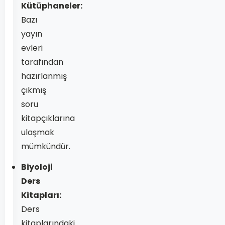
Kütüphaneler:
Bazı
yayın
evleri
tarafından
hazırlanmış
çıkmış
soru
kitapçıklarına
ulaşmak
mümkündür.
Biyoloji
Ders
Kitapları:
Ders
kitaplarındaki