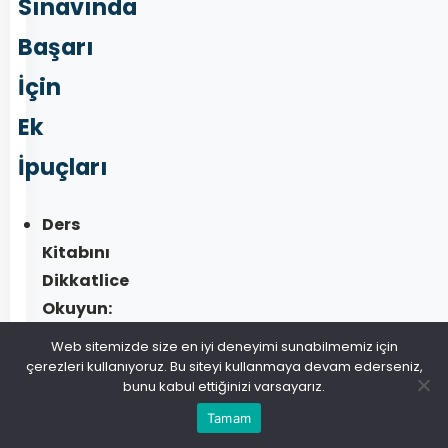
Sınavında
Başarı
İçin
Ek
İpuçları
Ders
Kitabını
Dikkatlice
Okuyun:
Ders
Web sitemizde size en iyi deneyimi sunabilmemiz için
kitabındaki
çerezleri kullanıyoruz. Bu siteyi kullanmaya devam ederseniz,
bunu kabul ettiğinizi varsayarız.
tüm
konuları
Tamam