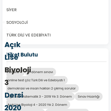
Önceki
Sonraki
SİYER
SOSYOLOJİ
TÜRK DİLİ VE EDEBİYATI
Açık
Etiket Bulutu
Lise
Biyoloji
Felsefe 4
2. dönem sınavı
3
online test çöz Türk Dili ve Edebiyatı 1
demokrasi ve insan hakları 2 çıkmış sorular
Dersi
Açık Lise Matematik 3 - 2019 Yılı 3. Dönem
Sınav Hazırlığı
Açık Lise Biyoloji 4 - 2020 Yılı 2. Dönem
2020