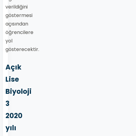
verildiğini
göstermesi
açısından
öğrencilere
yol
gösterecektir.
Açık
Lise
Biyoloji
3
2020
yılı