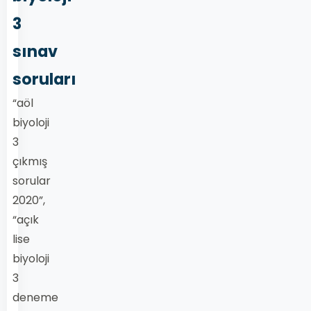
3
sınav
soruları
“aöl
biyoloji
3
çıkmış
sorular
2020”,
“açık
lise
biyoloji
3
deneme