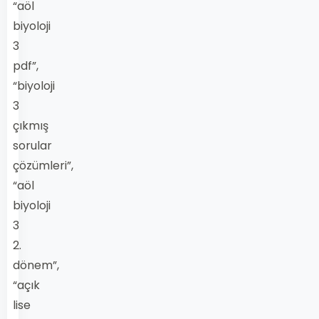
“aöl
biyoloji
3
pdf”,
“biyoloji
3
çıkmış
sorular
çözümleri”,
“aöl
biyoloji
3
2.
dönem”,
“açık
lise