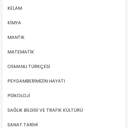
B
sonra hızlı
KELAM
soluk alıp
verme
KİMYA
MANTIK
Yavru filin
tonlarca
MATEMATİK
C
ağırlığa
ulaşması
OSMANLI TÜRKÇESİ
PEYGAMBERİMİZİN HAYATI
Küçük bir
tohumun
D
PSİKOLOJİ
ağaca
dönüşmesi
SAĞLIK BİLGİSİ VE TRAFİK KÜLTÜRÜ
SANAT TARİHİ