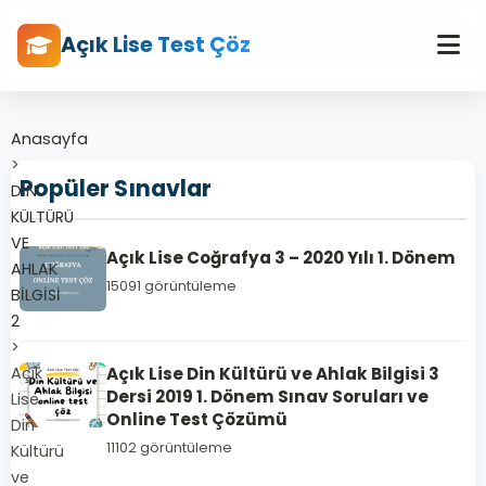
Açık Lise Test Çöz
Anasayfa
>
Popüler Sınavlar
DİN
KÜLTÜRÜ
VE
Açık Lise Coğrafya 3 – 2020 Yılı 1. Dönem
AHLAK
15091 görüntüleme
BİLGİSİ
2
>
Açık
Açık Lise Din Kültürü ve Ahlak Bilgisi 3
Dersi 2019 1. Dönem Sınav Soruları ve
Lise
Online Test Çözümü
Din
11102 görüntüleme
Kültürü
ve