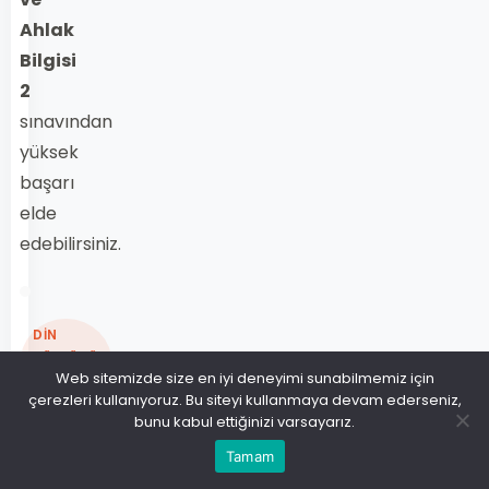
Ahlak
Bilgisi
2
sınavından
yüksek
başarı
elde
edebilirsiniz.
DİN
KÜLTÜRÜ
Web sitemizde size en iyi deneyimi sunabilmemiz için
VE
çerezleri kullanıyoruz. Bu siteyi kullanmaya devam ederseniz,
AHLAK
bunu kabul ettiğinizi varsayarız.
BİLGİSİ 2
Tamam