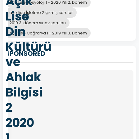
Açık
Açık Lise Sosyoloji 1 - 2020 Yılı 2. Dönem
Lise
açık lise İşletme 2 çıkmış sorular
2019 3. dönem sınav soruları
Din
Açık Lise Coğrafya 1 - 2019 Yılı 3. Dönem
Kültürü
SPONSORED
ve
Ahlak
Bilgisi
2
2020
1.