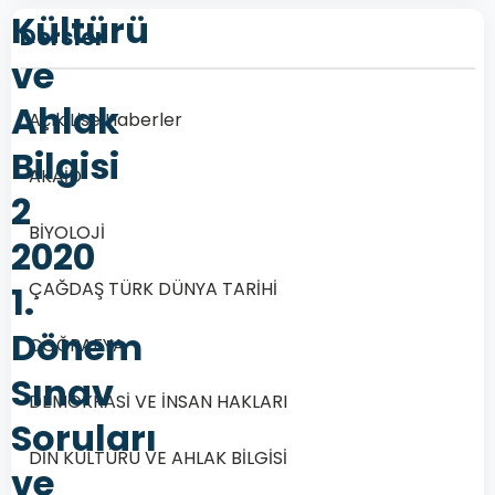
Kültürü
Dersler
ve
Ahlak
Açık Lise Haberler
Bilgisi
AKAİD
2
BİYOLOJİ
2020
ÇAĞDAŞ TÜRK DÜNYA TARİHİ
1.
Dönem
COĞRAFYA
Sınav
DEMOKRASİ VE İNSAN HAKLARI
Soruları
DİN KÜLTÜRÜ VE AHLAK BİLGİSİ
ve