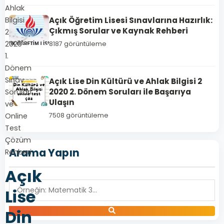
Ahlak
Açık Öğretim Lisesi Sınavlarına Hazırlık:
Bilgisi
Çıkmış Sorular ve Kaynak Rehberi
2
2020
8187 görüntüleme
1.
Dönem
Sınav
Açık Lise Din Kültürü ve Ahlak Bilgisi 2
2020 2. Dönem Soruları ile Başarıya
Soruları
Ulaşın
ve
Online
7508 görüntüleme
Test
Çözüm
Arama Yapın
Rehberi
Açık
Lise
Din