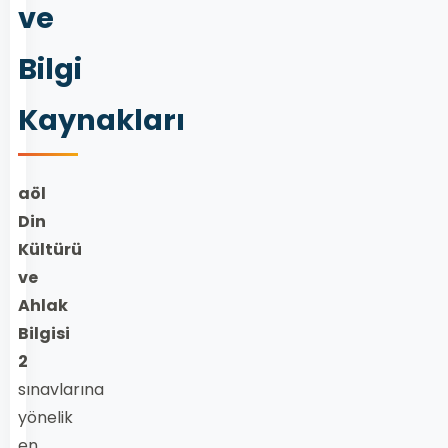
ve
Bilgi
Kaynakları
aöl
Din
Kültürü
ve
Ahlak
Bilgisi
2
sınavlarına
yönelik
en