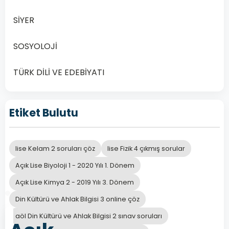
SİYER
B
Düşünceler
SOSYOLOJİ
C
Gelenekler
TÜRK DİLİ VE EDEBİYATI
Mimari
D
yapılar
Etiket Bulutu
lise Kelam 2 soruları çöz
lise Fizik 4 çıkmış sorular
Önceki
Sonraki
Açık Lise Biyoloji 1 - 2020 Yılı 1. Dönem
Açık Lise Kimya 2 - 2019 Yılı 3. Dönem
Din Kültürü ve Ahlak Bilgisi 3 online çöz
aöl Din Kültürü ve Ahlak Bilgisi 2 sınav soruları