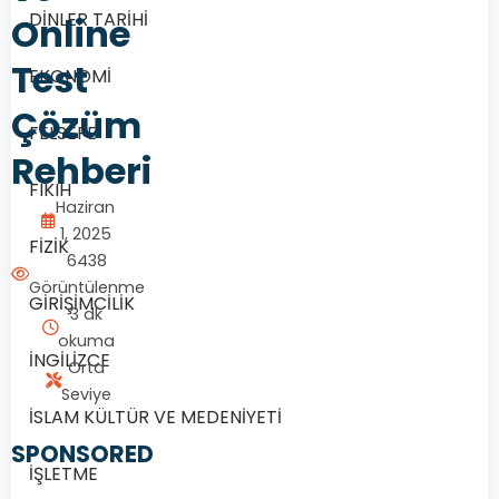
DİNLER TARİHİ
Online
Test
EKONOMİ
Çözüm
FELSEFE
Rehberi
FIKIH
Haziran
1, 2025
FİZİK
6438
Görüntülenme
GİRİŞİMCİLİK
3 dk
okuma
İNGİLİZCE
Orta
Seviye
İSLAM KÜLTÜR VE MEDENİYETİ
SPONSORED
İŞLETME