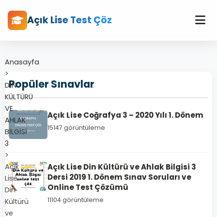
Açık Lise Test Çöz
Anasayfa
>
Popüler Sınavlar
DİN
KÜLTÜRÜ
VE
Açık Lise Coğrafya 3 – 2020 Yılı 1. Dönem
AHLAK
15147 görüntüleme
BİLGİSİ
3
>
Açık
Açık Lise Din Kültürü ve Ahlak Bilgisi 3
Dersi 2019 1. Dönem Sınav Soruları ve
Lise
Online Test Çözümü
Din
11104 görüntüleme
Kültürü
ve