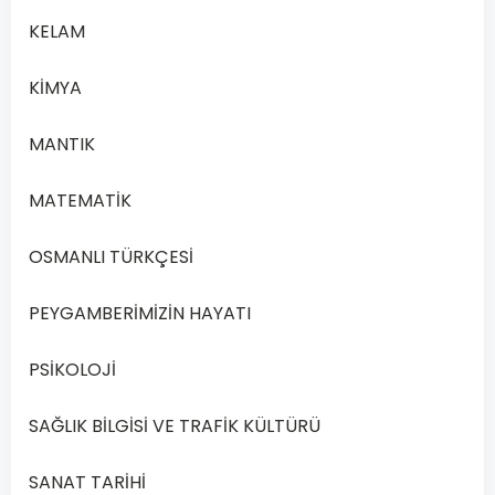
KELAM
1/20
KİMYA
Soru
1
MANTIK
1.
MATEMATİK
Allah’a
iman
OSMANLI TÜRKÇESİ
ile
ilgili
PEYGAMBERİMİZİN HAYATI
aşağıdakilerden
hangisi
PSİKOLOJİ
söylenemez
?
SAĞLIK BİLGİSİ VE TRAFİK KÜLTÜRÜ
İnsanın
A
davranışlarını
SANAT TARİHİ