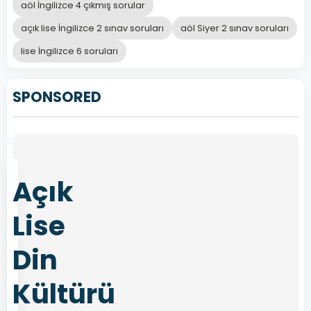
temelini
aöl İngilizce 4 çıkmış sorular
oluşturur.
açık lise İngilizce 2 sınav soruları
aöl Siyer 2 sınav soruları
lise İngilizce 6 soruları
SPONSORED
Önceki
Sonraki
Açık
Lise
Din
Kültürü