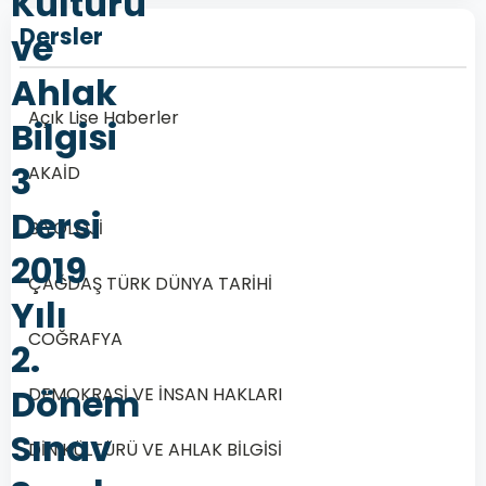
Kültürü
Dersler
ve
Ahlak
Açık Lise Haberler
Bilgisi
3
AKAİD
Dersi
BİYOLOJİ
2019
ÇAĞDAŞ TÜRK DÜNYA TARİHİ
Yılı
COĞRAFYA
2.
Dönem
DEMOKRASİ VE İNSAN HAKLARI
Sınav
DİN KÜLTÜRÜ VE AHLAK BİLGİSİ