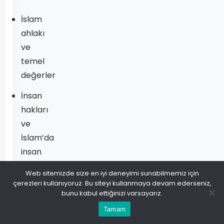
İslam
ahlakı
ve
temel
değerler
İnsan
hakları
ve
İslam’da
insan
hakları
Web sitemizde size en iyi deneyimi sunabilmemiz için
anlayışı
çerezleri kullanıyoruz. Bu siteyi kullanmaya devam ederseniz,
bunu kabul ettiğinizi varsayarız.
Dini
Tamam
ritüeller