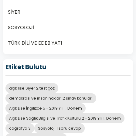
güzelleştirir.
SİYER
İnsanın
SOSYOLOJİ
anlam
B
arayışına
TÜRK DİLİ VE EDEBİYATI
cevap verir.
Etiket Bulutu
İnsanın
kendisini
C
üstün
açık lise Siyer 2 test çöz
görmesini
demokrasi ve insan hakları 2 sınav konuları
sağlar.
Açık Lise İngilizce 5 - 2019 Yılı 1. Dönem
Açık Lise Sağlık Bilgisi ve Trafik Kültürü 2 - 2019 Yılı 1. Dönem
Diğer inanç
coğrafya 3
Sosyoloji 1 soru cevap
esaslarının
D