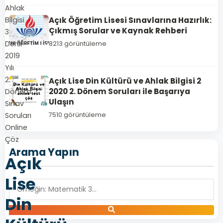
Ahlak
Açık Öğretim Lisesi Sınavlarına Hazırlık:
Bilgisi
Çıkmış Sorular ve Kaynak Rehberi
3
Dersi
8213 görüntüleme
2019
Yılı
2.
Açık Lise Din Kültürü ve Ahlak Bilgisi 2
2020 2. Dönem Soruları ile Başarıya
Dönem
Ulaşın
Sınav
Soruları
7510 görüntüleme
Online
Çöz
Arama Yapın
Açık
Lise
Din