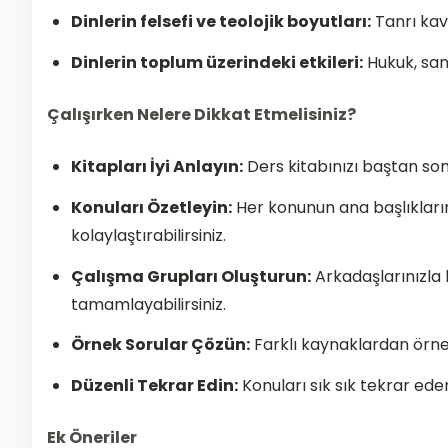
Dinlerin felsefi ve teolojik boyutları:
Tanrı kav
Dinlerin toplum üzerindeki etkileri:
Hukuk, sana
Çalışırken Nelere Dikkat Etmelisiniz?
Kitapları İyi Anlayın:
Ders kitabınızı baştan son
Konuları Özetleyin:
Her konunun ana başlıkların
kolaylaştırabilirsiniz.
Çalışma Grupları Oluşturun:
Arkadaşlarınızla bi
tamamlayabilirsiniz.
Örnek Sorular Çözün:
Farklı kaynaklardan örnek
Düzenli Tekrar Edin:
Konuları sık sık tekrar ede
Ek Öneriler