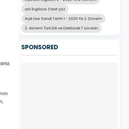
aöl İngilizce 3 test çöz
Açık Lise Sanat Tarihi 1 - 2020 Yılı 2. Dönem
2. dönem Türk Dili ve Edebiyatı 7 soruları
SPONSORED
iniz.
ınav
n,