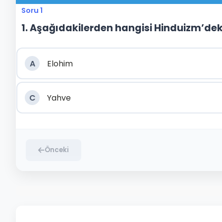
Soru 1
1. Aşağıdakilerden hangisi Hinduizm’deki
A
Elohim
C
Yahve
Önceki