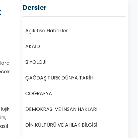
Dersler
:
Açık Lise Haberler
AKAİD
BİYOLOJİ
vlara
ecek.
ÇAĞDAŞ TÜRK DÜNYA TARİHİ
COĞRAFYA
lojik
DEMOKRASİ VE İNSAN HAKLARI
hi,
DİN KÜLTÜRÜ VE AHLAK BİLGİSİ
asıl