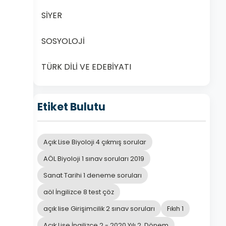
SİYER
SOSYOLOJİ
TÜRK DİLİ VE EDEBİYATI
Etiket Bulutu
Açık Lise Biyoloji 4 çıkmış sorular
AÖL Biyoloji 1 sınav soruları 2019
Sanat Tarihi 1 deneme soruları
aöl İngilizce 8 test çöz
açık lise Girişimcilik 2 sınav soruları
Fıkıh 1
Açık Lise İngilizce 2 - 2020 Yılı 2. Dönem