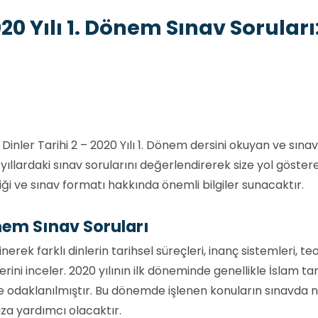
020 Yılı 1. Dönem Sınav Soruları
 Dinler Tarihi 2 – 2020 Yılı 1. Dönem dersini okuyan ve sına
ıllardaki sınav sorularını değerlendirerek size yol göster
eriği ve sınav formatı hakkında önemli bilgiler sunacaktır.
önem Sınav Soruları
erek farklı dinlerin tarihsel süreçleri, inanç sistemleri, teo
rini inceler. 2020 yılının ilk döneminde genellikle İslam tari
lere odaklanılmıştır. Bu dönemde işlenen konuların sınavda n
ıza yardımcı olacaktır.