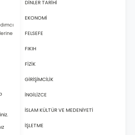
DİNLER TARİHİ
EKONOMİ
rdımcı
FELSEFE
lerine
FIKIH
FİZİK
GİRİŞİMCİLİK
p
İNGİLİZCE
İSLAM KÜLTÜR VE MEDENİYETİ
niz.
İŞLETME
ız