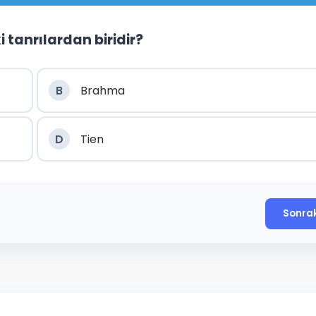
 tanrılardan biridir?
B
Brahma
D
Tien
Sonra