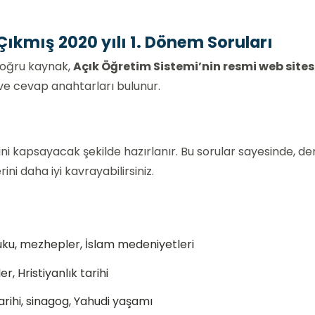
 Çıkmış 2020 yılı 1. Dönem Soruları
 doğru kaynak,
Açık Öğretim Sistemi’nin resmi web sites
ı ve cevap anahtarları bulunur.
ğini kapsayacak şekilde hazırlanır. Bu sorular sayesinde, de
ini daha iyi kavrayabilirsiniz.
ku, mezhepler, İslam medeniyetleri
r, Hristiyanlık tarihi
rihi, sinagog, Yahudi yaşamı