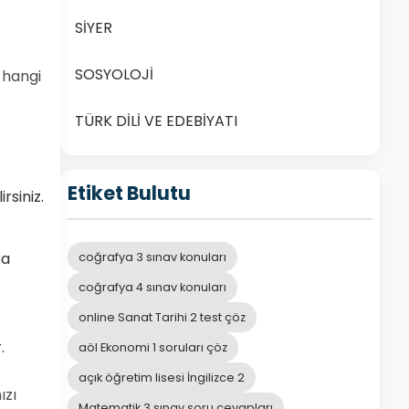
SİYER
SOSYOLOJİ
 hangi
TÜRK DİLİ VE EDEBİYATI
Etiket Bulutu
rsiniz.
ra
coğrafya 3 sınav konuları
coğrafya 4 sınav konuları
online Sanat Tarihi 2 test çöz
.
aöl Ekonomi 1 soruları çöz
açık öğretim lisesi İngilizce 2
ızı
Matematik 3 sınav soru cevapları