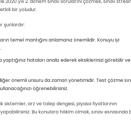
le 2020 yılı 2. dönem sınav sorularını çözmek, sınav stresin
kili bir yoludur.
 şunlardır:
rın temel mantığını anlamanız önemlidir. Konuyu iyi
.
yaptığınız hataları analiz ederek eksiklerinizi görebilir ve
r diğer önemli unsuru da zaman yönetimidir. Test çözme sı
llanacağınızı öğrenebilirsiniz.
 sistemler, arz ve talep dengesi, piyasa fiyatlarının
yapabilirsiniz. Bu konulara hâkim olmak, sınav esnasında b