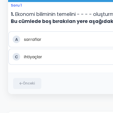
Soru 1
1.
Ekonomi biliminin temelini - - - - oluştur
Bu cümlede boş bırakılan yere aşağıdaki
A
sarraflar
C
ihtiyaçlar
Önceki