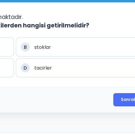
maktadır.
lerden hangisi getirilmelidir?
B
stoklar
D
tacirler
Sonra