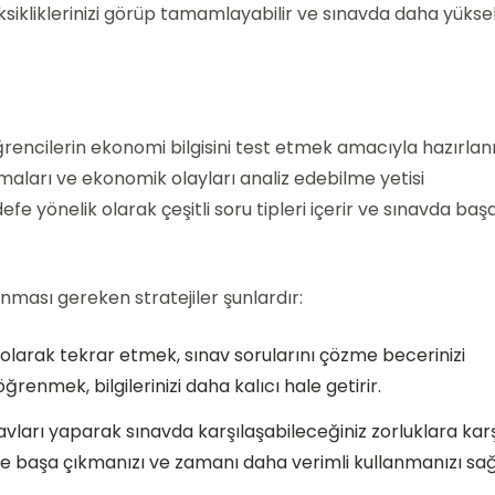
 eksikliklerinizi görüp tamamlayabilir ve sınavda daha yükse
öğrencilerin ekonomi bilgisini test etmek amacıyla hazırlan
aları ve ekonomik olayları analiz edebilme yetisi
fe yönelik olarak çeşitli soru tipleri içerir ve sınavda başa
ınması gereken stratejiler şunlardır:
i olarak tekrar etmek, sınav sorularını çözme becerinizi
renmek, bilgilerinizi daha kalıcı hale getirir.
vları yaparak sınavda karşılaşabileceğiniz zorluklara kar
siyle başa çıkmanızı ve zamanı daha verimli kullanmanızı sağ