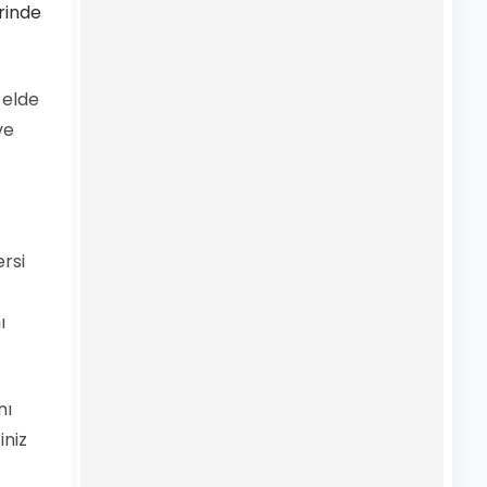
rinde
 elde
ve
ersi
ı
nı
iniz