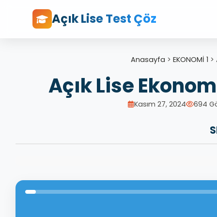
Açık Lise Test Çöz
Anasayfa
>
EKONOMİ 1
>
Açık Lise Ekonomi
Kasım 27, 2024
694 G
S