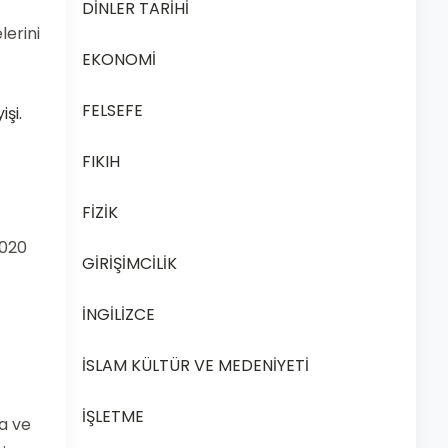
DİNLER TARİHİ
lerini
EKONOMİ
FELSEFE
şi.
FIKIH
FİZİK
2020
GİRİŞİMCİLİK
İNGİLİZCE
İSLAM KÜLTÜR VE MEDENİYETİ
İŞLETME
a ve