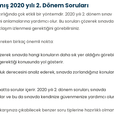
ış 2020 yılı 2. Dönem Soruları
ırlığında çok etkili bir yöntemdir. 2020 yılı 2. dönem sınav
rini anlamalarına yardımcı olur. Bu soruları çözerek sınavda
klaşım izlenmesi gerektiğini görebilirsiniz.
ereken birkaç önemli nokta:
özerek sınavda hangi konuların daha sık yer aldığını görebili
gerektiği konusunda yol gösterir.
rluk derecesini analiz ederek, sınavda zorlandığınız konula
rmatta sorular içerir. 2020 yılı 2. dönem soruları, sınavda
ağlar ve bu da sınavda kendinize güvenmenize yardımcı olur
arşınıza çıkabilecek benzer soru tiplerine hazırlıklı olman