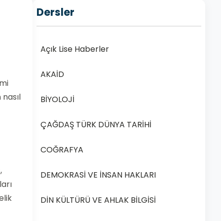
Dersler
Açık Lise Haberler
AKAİD
omi
 nasıl
BİYOLOJİ
ÇAĞDAŞ TÜRK DÜNYA TARİHİ
COĞRAFYA
,
DEMOKRASİ VE İNSAN HAKLARI
arı
elik
DİN KÜLTÜRÜ VE AHLAK BİLGİSİ