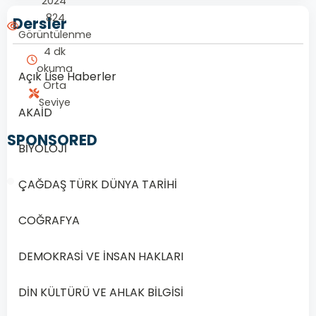
2024
824
Dersler
Görüntülenme
4 dk
okuma
Açık Lise Haberler
Orta
Seviye
AKAİD
SPONSORED
BİYOLOJİ
ÇAĞDAŞ TÜRK DÜNYA TARİHİ
COĞRAFYA
1/20
DEMOKRASİ VE İNSAN HAKLARI
Soru
1
DİN KÜLTÜRÜ VE AHLAK BİLGİSİ
1.