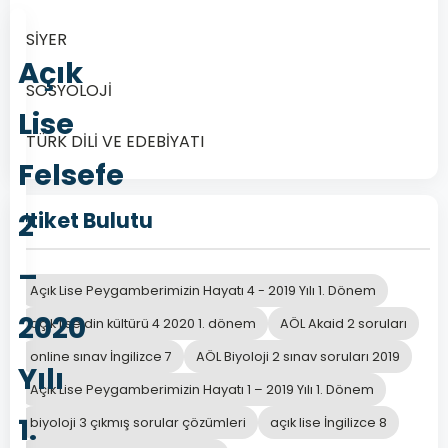
SİYER
Açık
SOSYOLOJİ
Lise
TÜRK DİLİ VE EDEBİYATI
Felsefe
2
Etiket Bulutu
–
Açık Lise Peygamberimizin Hayatı 4 - 2019 Yılı 1. Dönem
2020
açık lise din kültürü 4 2020 1. dönem
AÖL Akaid 2 soruları
online sınav İngilizce 7
AÖL Biyoloji 2 sınav soruları 2019
Yılı
Açık Lise Peygamberimizin Hayatı 1 – 2019 Yılı 1. Dönem
1.
biyoloji 3 çıkmış sorular çözümleri
açık lise İngilizce 8