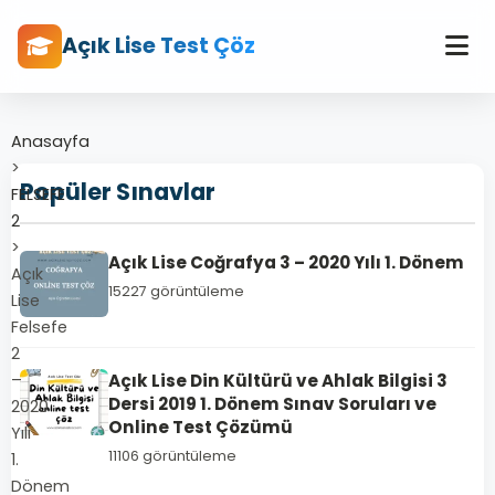
Açık Lise Test Çöz
Anasayfa
>
Popüler Sınavlar
FELSEFE
2
>
Açık Lise Coğrafya 3 – 2020 Yılı 1. Dönem
Açık
15227 görüntüleme
Lise
Felsefe
2
–
Açık Lise Din Kültürü ve Ahlak Bilgisi 3
Dersi 2019 1. Dönem Sınav Soruları ve
2020
Online Test Çözümü
Yılı
11106 görüntüleme
1.
Dönem