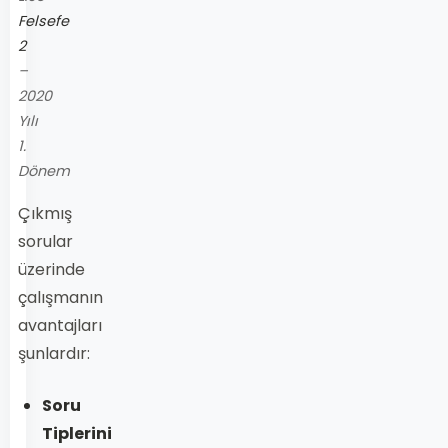
Felsefe
2
–
2020
Yılı
1.
Dönem
Çıkmış
sorular
üzerinde
çalışmanın
avantajları
şunlardır:
Soru
Tiplerini