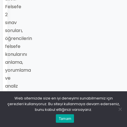
Felsefe
2
sınav
soruları,
öğrencilerin
felsefe
konularını
anlama,
yorumlama
ve
analiz
edebilme
Web sitemizde size en iyi deneyimi sunabilmemiz için
yeteneklerini
çerezleri kullanıyoruz. Bu siteyi kullanmaya devam ederseniz,
ölçer.
bunu kabul ettiğinizi varsayarız.
Felsefe
Tamam
dersinin