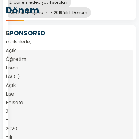
2. dönem edebiyat 4 soruları
Dönem
Açık Lise Girişimcilik 1 - 2019 Yılı 1. Dönem
SPONSORED
Bu
makalede,
Açık
Öğretim
Lisesi
(AÖL)
Açık
Lise
Felsefe
2
–
2020
Yılı