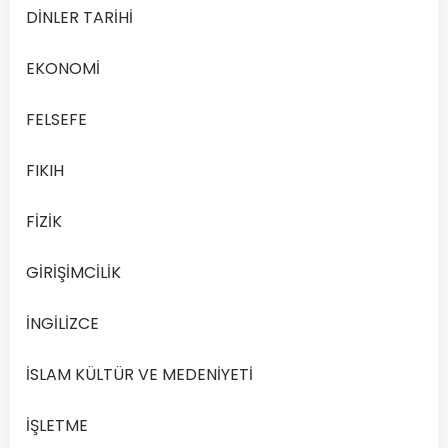
Genel
DİNLER TARİHİ
olarak
varlığın
EKONOMİ
ne
olduğunu,
FELSEFE
anlamını
FIKIH
ve
doğasını
FİZİK
ele
alan
GİRİŞİMCİLİK
ve
sorgulayan
İNGİLİZCE
felsefe
alt
İSLAM KÜLTÜR VE MEDENİYETİ
disiplini
aşağıdakilerden
İŞLETME
hangisidir?