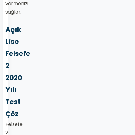
vermenizi
sağlar.
Açık
Lise
Felsefe
2
2020
Yılı
Test
Çöz
Felsefe
2