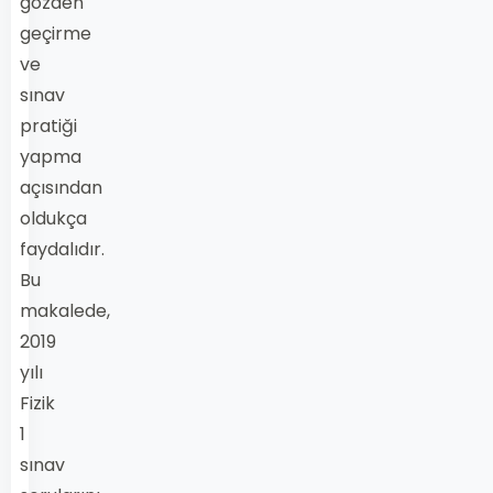
gözden
geçirme
ve
sınav
pratiği
yapma
açısından
oldukça
faydalıdır.
Bu
makalede,
2019
yılı
Fizik
1
sınav