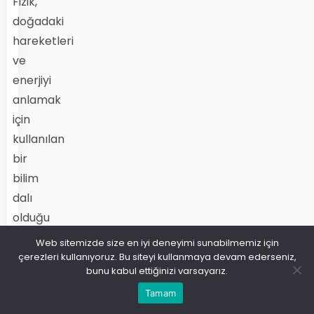
Fizik,
doğadaki
hareketleri
ve
enerjiyi
anlamak
için
kullanılan
bir
bilim
dalı
olduğu
için
Web sitemizde size en iyi deneyimi sunabilmemiz için
sınav
çerezleri kullanıyoruz. Bu siteyi kullanmaya devam ederseniz,
bunu kabul ettiğinizi varsayarız.
soruları
Tamam
da