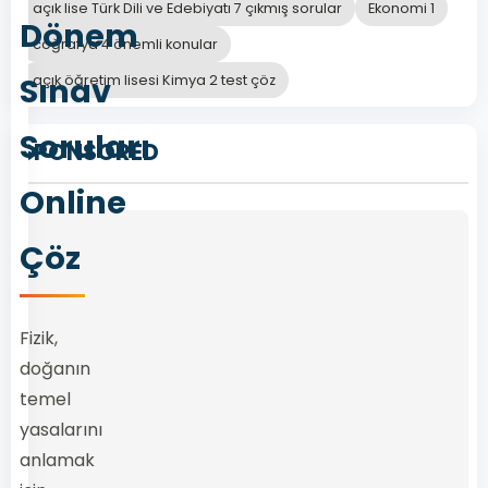
açık lise Türk Dili ve Edebiyatı 7 çıkmış sorular
Ekonomi 1
Dönem
coğrafya 4 önemli konular
Sınav
açık öğretim lisesi Kimya 2 test çöz
Soruları
SPONSORED
Online
Çöz
Fizik,
doğanın
temel
yasalarını
anlamak