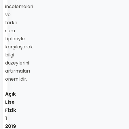
incelemeleri
ve
farklı
soru
tipleriyle
karşılaşarak
bilgi
düzeylerini
artırmaları
önemlidir.
Açık
Lise
Fizik
1
2019