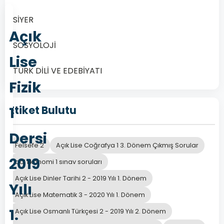
SİYER
Açık
SOSYOLOJİ
Lise
TÜRK DİLİ VE EDEBİYATI
Fizik
1
Etiket Bulutu
Dersi
Felsefe 2
Açık Lise Coğrafya 1 3. Dönem Çıkmış Sorular
2019
aöl Ekonomi 1 sınav soruları
Açık Lise Dinler Tarihi 2 - 2019 Yılı 1. Dönem
Yılı
Açık Lise Matematik 3 - 2020 Yılı 1. Dönem
1.
Açık Lise Osmanlı Türkçesi 2 - 2019 Yılı 2. Dönem