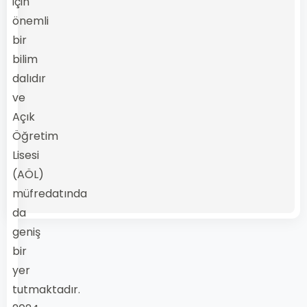
için
önemli
bir
bilim
dalıdır
ve
Açık
Öğretim
Lisesi
(AÖL)
müfredatında
da
geniş
bir
yer
tutmaktadır.