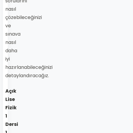
sorularını
nasıl
çözebileceğinizi
ve
sınava
nasıl
daha
iyi
hazırlanabileceğinizi
detaylandıracağız.
Açık
Lise
Fizik
1
Dersi
1.