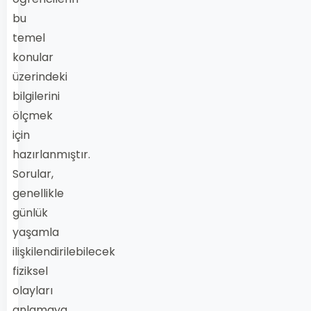
bu
temel
konular
üzerindeki
bilgilerini
ölçmek
için
hazırlanmıştır.
Sorular,
genellikle
günlük
yaşamla
ilişkilendirilebilecek
fiziksel
olayları
anlamaya