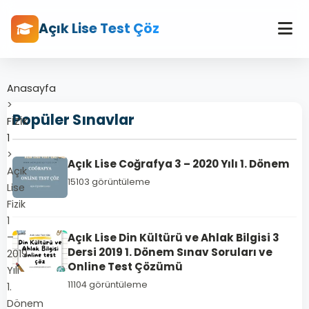
Açık Lise Test Çöz
Anasayfa
>
Popüler Sınavlar
FİZİK
1
>
Açık Lise Coğrafya 3 – 2020 Yılı 1. Dönem
Açık
15103 görüntüleme
Lise
Fizik
1
–
Açık Lise Din Kültürü ve Ahlak Bilgisi 3
Dersi 2019 1. Dönem Sınav Soruları ve
2019
Online Test Çözümü
Yılı
11104 görüntüleme
1.
Dönem