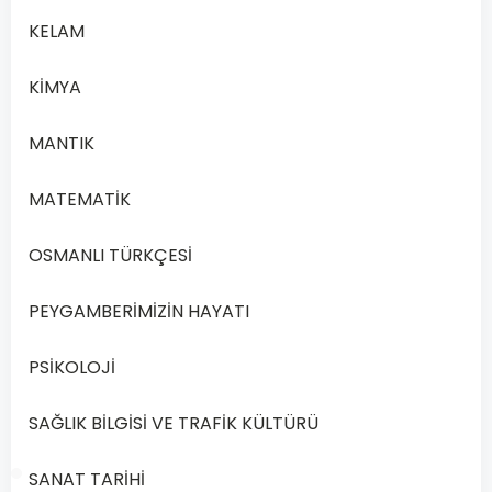
KELAM
A
Kimya
KİMYA
B
Tarih
MANTIK
MATEMATİK
C
Fizik
OSMANLI TÜRKÇESİ
D
Biyoloji
PEYGAMBERİMİZİN HAYATI
PSİKOLOJİ
Önceki
Sonraki
SAĞLIK BİLGİSİ VE TRAFİK KÜLTÜRÜ
SANAT TARİHİ