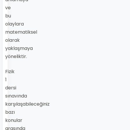
ve
bu
olaylara
matematiksel
olarak
yaklaşmaya
yöneliktir.
Fizik
1
dersi
sınavında
karşılaşabileceğiniz
bazı
konular
arasında