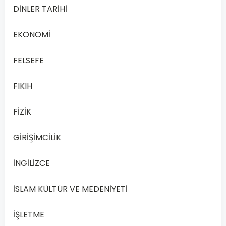
Uzay,
DİNLER TARİHİ
zaman,
madde
EKONOMİ
ve
enerji
FELSEFE
arasındaki
FIKIH
ilişkileri
inceleyen
FİZİK
gözlem
ve
GİRİŞİMCİLİK
deneye
dayalı
İNGİLİZCE
bilim
dalına
İSLAM KÜLTÜR VE MEDENİYETİ
ne
ad
İŞLETME
verilir?