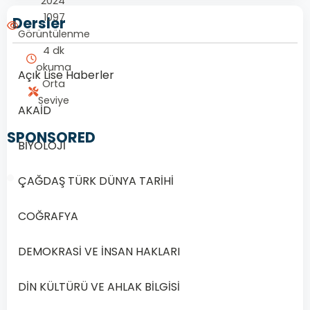
2024
1097
Dersler
Görüntülenme
4 dk
okuma
Açık Lise Haberler
Orta
Seviye
AKAİD
SPONSORED
BİYOLOJİ
ÇAĞDAŞ TÜRK DÜNYA TARİHİ
COĞRAFYA
1/20
DEMOKRASİ VE İNSAN HAKLARI
Soru
1
DİN KÜLTÜRÜ VE AHLAK BİLGİSİ
1.