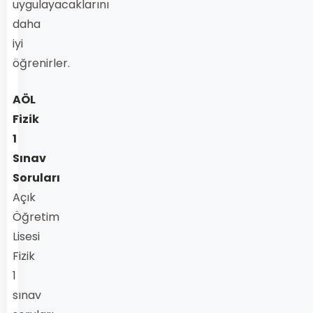
uygulayacaklarını
daha
iyi
öğrenirler.
AÖL
Fizik
1
Sınav
Soruları
Açık
Öğretim
Lisesi
Fizik
1
sınav