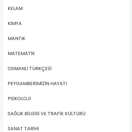
B
restoran
KELAM
açma
düşüncesi
KİMYA
MANTIK
Ramazan
bayramında
MATEMATİK
C
memleketteki
aileyi ziyaret
OSMANLI TÜRKÇESİ
etme isteği
PEYGAMBERİMİZİN HAYATI
Halen
PSİKOLOJİ
oturulan eski
evi kentsel
D
SAĞLIK BİLGİSİ VE TRAFİK KÜLTÜRÜ
dönüşüme
sokarak
SANAT TARİHİ