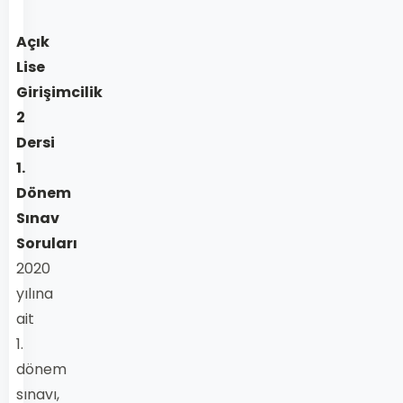
Açık
Lise
Girişimcilik
2
Dersi
1.
Dönem
Sınav
Soruları
2020
yılına
ait
1.
dönem
sınavı,