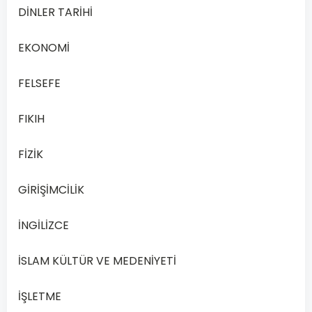
Aşağıdakilerden
DİNLER TARİHİ
hangisi
iş
EKONOMİ
fikrine
örnek
FELSEFE
oluşturur?
FIKIH
Arkadaşlarla
FİZİK
toplu hâlde
A
Antalya’ya
GİRİŞİMCİLİK
tatile gitme
planı
İNGİLİZCE
İSLAM KÜLTÜR VE MEDENİYETİ
Nüfusu hızlı
artan bir
İŞLETME
mahalleye