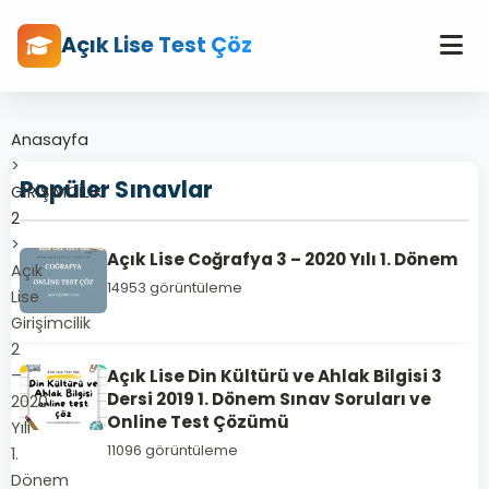
Açık Lise Test Çöz
Anasayfa
>
Popüler Sınavlar
GİRİŞİMCİLİK
2
>
Açık Lise Coğrafya 3 – 2020 Yılı 1. Dönem
Açık
14953 görüntüleme
Lise
Girişimcilik
2
–
Açık Lise Din Kültürü ve Ahlak Bilgisi 3
Dersi 2019 1. Dönem Sınav Soruları ve
2020
Online Test Çözümü
Yılı
11096 görüntüleme
1.
Dönem