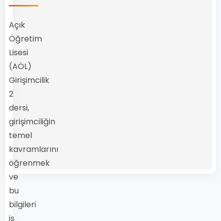
Açık
Öğretim
Lisesi
(AÖL)
Girişimcilik
2
dersi,
girişimciliğin
temel
kavramlarını
öğrenmek
ve
bu
bilgileri
iş