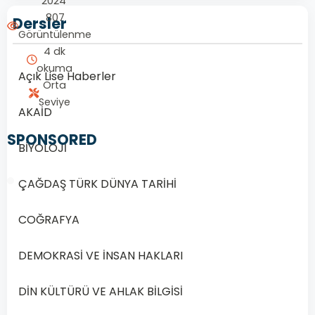
2024
807
Dersler
Görüntülenme
4 dk
okuma
Açık Lise Haberler
Orta
Seviye
AKAİD
SPONSORED
BİYOLOJİ
ÇAĞDAŞ TÜRK DÜNYA TARİHİ
COĞRAFYA
1/20
DEMOKRASİ VE İNSAN HAKLARI
Soru
1
DİN KÜLTÜRÜ VE AHLAK BİLGİSİ
1.