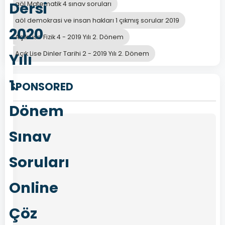
Dersi
aöl Matematik 4 sınav soruları
aöl demokrasi ve insan hakları 1 çıkmış sorular 2019
2020
Açık Lise Fizik 4 - 2019 Yılı 2. Dönem
Açık Lise Dinler Tarihi 2 - 2019 Yılı 2. Dönem
Yılı
1.
SPONSORED
Dönem
Sınav
Soruları
Online
Çöz