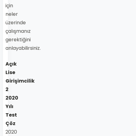
için
neler
üzerinde
çalışmanız
gerektiğini
anlayabilirsiniz.
Açık
Lise
Girişimcilik
2
2020
Yılı
Test
Çöz
2020