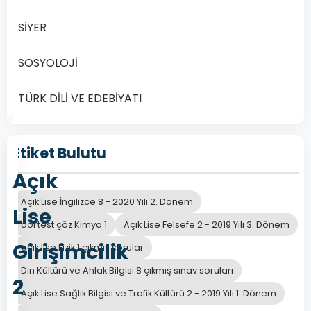
yenilemek
SİYER
SOSYOLOJİ
Önceki
Sonraki
TÜRK DİLİ VE EDEBİYATI
Etiket Bulutu
Açık
Açık Lise İngilizce 8 - 2020 Yılı 2. Dönem
Lise
aöl test çöz Kimya 1
Açık Lise Felsefe 2 - 2019 Yılı 3. Dönem
Girişimcilik
açık lise Fizik 1 çıkmış sorular
Din Kültürü ve Ahlak Bilgisi 8 çıkmış sınav soruları
2
Açık Lise Sağlık Bilgisi ve Trafik Kültürü 2 - 2019 Yılı 1. Dönem