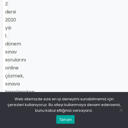
2
dersi
2020
yılı
1.
dönem
sınav
sorularını
online
çözmek,
sınava
hazırlanırken
Web sitemizde size en iyi deneyimi sunabilmemiz için
büyük
çerezleri kullanıyoruz. Bu siteyi kullanmaya devam ederseniz,
bir
bunu kabul ettiğinizi varsayarız.
avantaj
Tamam
sağlar.