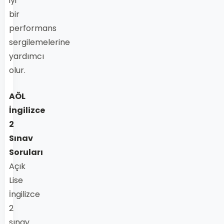
iyi
bir
performans
sergilemelerine
yardımcı
olur.
AÖL
İngilizce
2
Sınav
Soruları
Açık
Lise
İngilizce
2
sınav