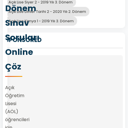
Açık Lise Siyer 2 - 2019 Yılı 3. Dönem
Dönem
Açık Lise Dinler Tarihi 2 - 2020 Yılı 2. Dönem
Sınav
Açık Lise Kimya 1 - 2019 Yılı 3. Dönem
Soruları
SPONSORED
Online
Çöz
Açık
Öğretim
Lisesi
(AÖL)
öğrencileri
için