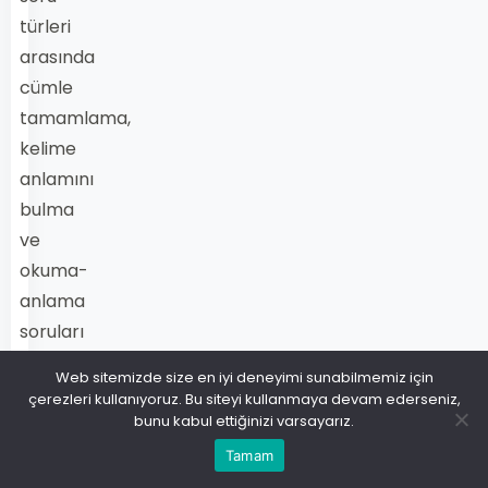
türleri
arasında
cümle
tamamlama,
kelime
anlamını
bulma
ve
okuma-
anlama
soruları
yer
Web sitemizde size en iyi deneyimi sunabilmemiz için
alır.
çerezleri kullanıyoruz. Bu siteyi kullanmaya devam ederseniz,
bunu kabul ettiğinizi varsayarız.
Sınavlara
Tamam
hazırlık