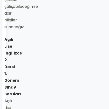
çalışabileceğinize
dair
bilgiler
sunacağız.
Açık
Lise
İngilizce
2
Dersi
1.
Dönem
Sınav
Soruları
Açık
Lise