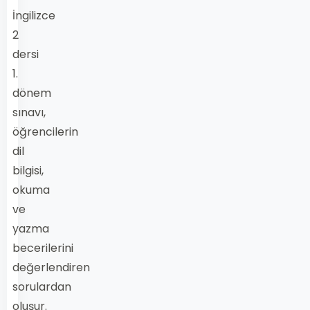
İngilizce
2
dersi
1.
dönem
sınavı,
öğrencilerin
dil
bilgisi,
okuma
ve
yazma
becerilerini
değerlendiren
sorulardan
oluşur.