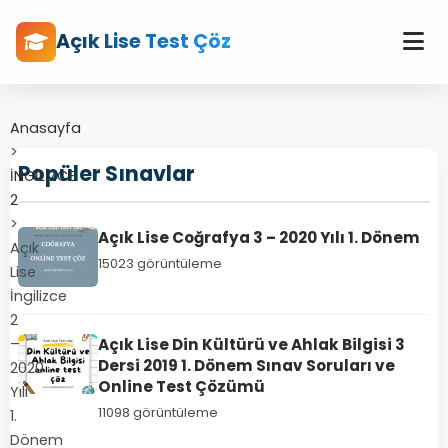
Açık Lise Test Çöz
Anasayfa
>
Popüler Sınavlar
İNGİLİZCE
2
>
Açık Lise Coğrafya 3 – 2020 Yılı 1. Dönem
Açık
15023 görüntüleme
Lise
İngilizce
2
–
Açık Lise Din Kültürü ve Ahlak Bilgisi 3
Dersi 2019 1. Dönem Sınav Soruları ve
2020
Online Test Çözümü
Yılı
11098 görüntüleme
1.
Dönem