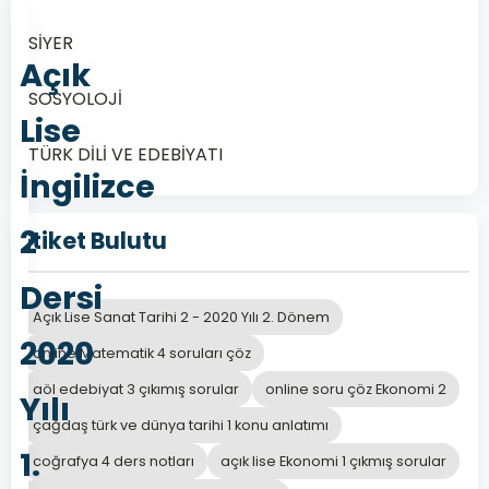
SİYER
Açık
SOSYOLOJİ
Lise
TÜRK DİLİ VE EDEBİYATI
İngilizce
2
Etiket Bulutu
Dersi
Açık Lise Sanat Tarihi 2 - 2020 Yılı 2. Dönem
2020
online Matematik 4 soruları çöz
aöl edebiyat 3 çıkımış sorular
online soru çöz Ekonomi 2
Yılı
çağdaş türk ve dünya tarihi 1 konu anlatımı
1.
coğrafya 4 ders notları
açık lise Ekonomi 1 çıkmış sorular