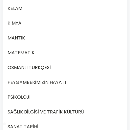
flight
A
attendants
KELAM
KİMYA
boarding
B
passes
MANTIK
MATEMATİK
C
passengers
OSMANLI TÜRKÇESİ
D
passports
PEYGAMBERİMİZİN HAYATI
PSİKOLOJİ
Önceki
Sonraki
SAĞLIK BİLGİSİ VE TRAFİK KÜLTÜRÜ
SANAT TARİHİ