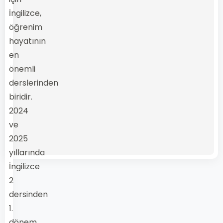
İngilizce,
öğrenim
hayatının
en
önemli
derslerinden
biridir.
2024
ve
2025
yıllarında
İngilizce
2
dersinden
1.
dönem,