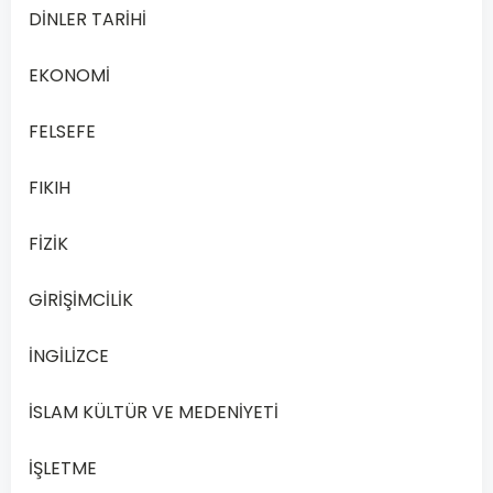
While
DİNLER TARİHİ
you
are
EKONOMİ
on
the
FELSEFE
plane,
FIKIH
follow
the
FİZİK
instructions
of
GİRİŞİMCİLİK
the
-
İNGİLİZCE
-
-
İSLAM KÜLTÜR VE MEDENİYETİ
-.
İŞLETME