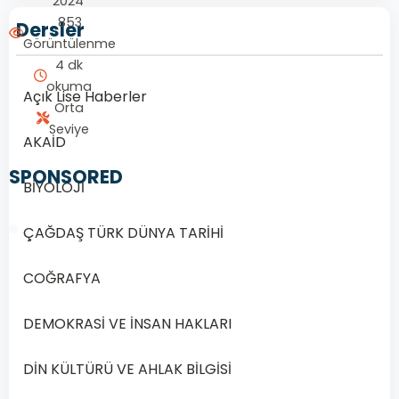
2024
853
Dersler
Görüntülenme
4 dk
okuma
Açık Lise Haberler
Orta
Seviye
AKAİD
SPONSORED
BİYOLOJİ
ÇAĞDAŞ TÜRK DÜNYA TARİHİ
COĞRAFYA
1/20
DEMOKRASİ VE İNSAN HAKLARI
Soru
1
DİN KÜLTÜRÜ VE AHLAK BİLGİSİ
1.