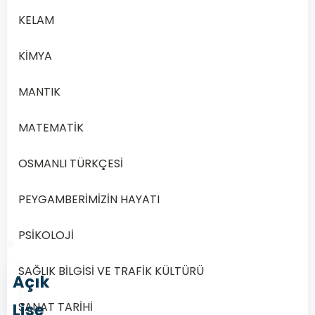
KELAM
rains /
C
will go
KİMYA
rain /
MANTIK
D
are
playing
MATEMATİK
OSMANLI TÜRKÇESİ
Önceki
Sonraki
PEYGAMBERİMİZİN HAYATI
PSİKOLOJİ
SAĞLIK BİLGİSİ VE TRAFİK KÜLTÜRÜ
Açık
Lise
SANAT TARİHİ