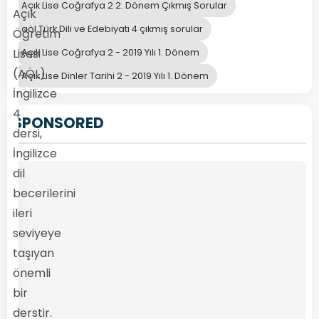
Açık Lise Coğrafya 2 2. Dönem Çıkmış Sorular
Açık
aöl Türk Dili ve Edebiyatı 4 çıkmış sorular
Öğretim
Lisesi
Açık Lise Coğrafya 2 - 2019 Yılı 1. Dönem
(AÖL)
Açık Lise Dinler Tarihi 2 - 2019 Yılı 1. Dönem
İngilizce
4
SPONSORED
dersi,
İngilizce
dil
becerilerini
ileri
seviyeye
taşıyan
önemli
bir
derstir.