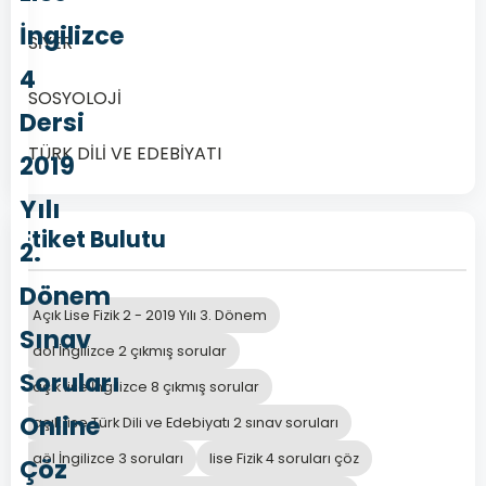
İngilizce
SİYER
4
SOSYOLOJİ
Dersi
TÜRK DİLİ VE EDEBİYATI
2019
Yılı
Etiket Bulutu
2.
Dönem
Açık Lise Fizik 2 - 2019 Yılı 3. Dönem
Sınav
aöl İngilizce 2 çıkmış sorular
Soruları
açık lise İngilizce 8 çıkmış sorular
Online
açık lise Türk Dili ve Edebiyatı 2 sınav soruları
aöl İngilizce 3 soruları
lise Fizik 4 soruları çöz
Çöz