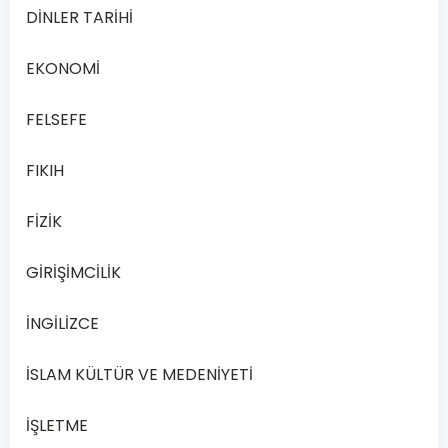
If
DİNLER TARİHİ
it
_________,
EKONOMİ
we
_________
FELSEFE
to
FIKIH
the
movies.
FİZİK
rain /
GİRİŞİMCİLİK
A
eat
İNGİLİZCE
will
İSLAM KÜLTÜR VE MEDENİYETİ
B
rain /
take
İŞLETME