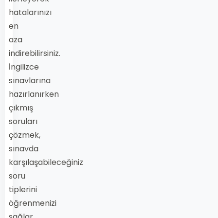
hatalarınızı
en
aza
indirebilirsiniz.
İngilizce
sınavlarına
hazırlanırken
çıkmış
soruları
çözmek,
sınavda
karşılaşabileceğiniz
soru
tiplerini
öğrenmenizi
sağlar