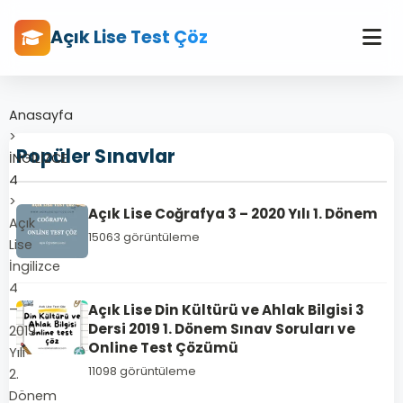
Açık Lise Test Çöz
Anasayfa
>
Popüler Sınavlar
İNGİLİZCE
4
>
Açık Lise Coğrafya 3 – 2020 Yılı 1. Dönem
Açık
15063 görüntüleme
Lise
İngilizce
4
–
Açık Lise Din Kültürü ve Ahlak Bilgisi 3
Dersi 2019 1. Dönem Sınav Soruları ve
2019
Online Test Çözümü
Yılı
11098 görüntüleme
2.
Dönem