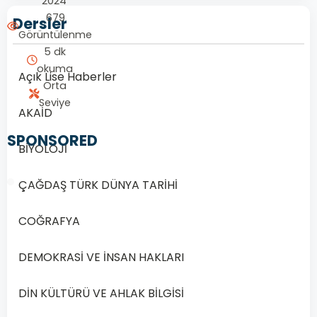
2024
679
Dersler
Görüntülenme
5 dk
okuma
Açık Lise Haberler
Orta
Seviye
AKAİD
SPONSORED
BİYOLOJİ
ÇAĞDAŞ TÜRK DÜNYA TARİHİ
COĞRAFYA
1/20
DEMOKRASİ VE İNSAN HAKLARI
Soru
1
DİN KÜLTÜRÜ VE AHLAK BİLGİSİ
1.