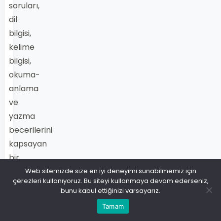
soruları,
dil
bilgisi,
kelime
bilgisi,
okuma-
anlama
ve
yazma
becerilerini
kapsayan
bir
sınavdır.
Web sitemizde size en iyi deneyimi sunabilmemiz için
çerezleri kullanıyoruz. Bu siteyi kullanmaya devam ederseniz,
İşte
bunu kabul ettiğinizi varsayarız.
sınavda
Tamam
karşılaşabileceğiniz