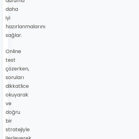
duruma
daha
iyi
hazırlanmalarını
sağlar.
Online
test
çözerken,
soruları
dikkatlice
okuyarak
ve
doğru
bir
stratejiyle
ilerleyerek