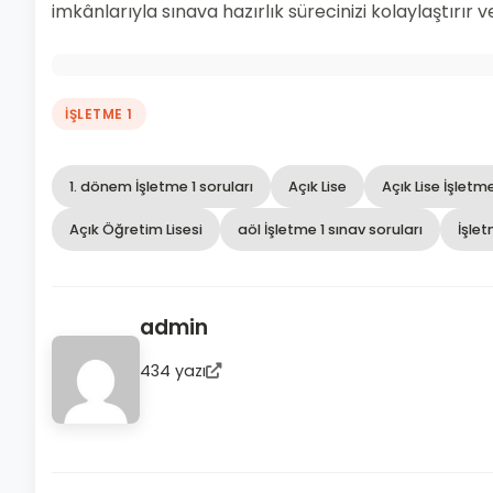
imkânlarıyla sınava hazırlık sürecinizi kolaylaştırır
İŞLETME 1
1. dönem İşletme 1 soruları
Açık Lise
Açık Lise İşletme
Açık Öğretim Lisesi
aöl İşletme 1 sınav soruları
İşlet
admin
434 yazı