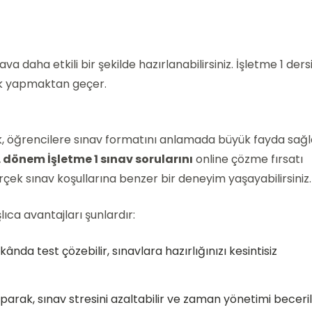
a daha etkili bir şekilde hazırlanabilirsiniz. İşletme 1 der
tik yapmaktan geçer.
ek, öğrencilere sınav formatını anlamada büyük fayda sağl
1. dönem İşletme 1 sınav sorularını
online çözme fırsatı
çek sınav koşullarına benzer bir deneyim yaşayabilirsiniz.
ca avantajları şunlardır:
ânda test çözebilir, sınavlara hazırlığınızı kesintisiz
aparak, sınav stresini azaltabilir ve zaman yönetimi becerile