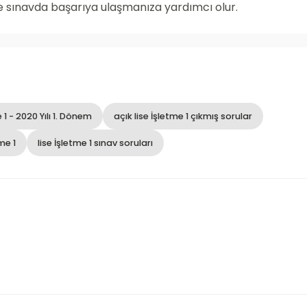
 ve sınavda başarıya ulaşmanıza yardımcı olur.
 1 - 2020 Yılı 1. Dönem
açık lise İşletme 1 çıkmış sorular
me 1
lise İşletme 1 sınav soruları