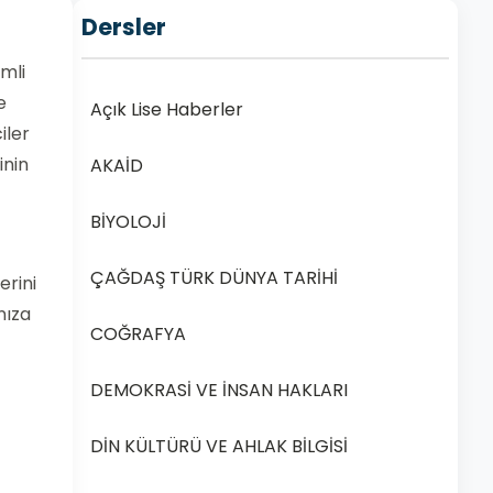
Dersler
emli
e
Açık Lise Haberler
iler
inin
AKAİD
BİYOLOJİ
ÇAĞDAŞ TÜRK DÜNYA TARİHİ
erini
nıza
COĞRAFYA
DEMOKRASİ VE İNSAN HAKLARI
DİN KÜLTÜRÜ VE AHLAK BİLGİSİ