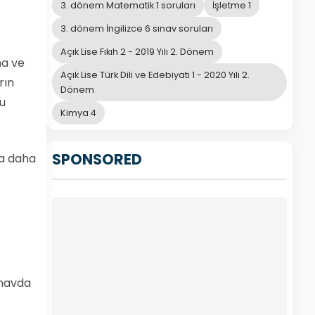
3. dönem Matematik 1 soruları
İşletme 1
3. dönem İngilizce 6 sınav soruları
Açık Lise Fıkıh 2 - 2019 Yılı 2. Dönem
ma ve
Açık Lise Türk Dili ve Edebiyatı 1 - 2020 Yılı 2.
rın
Dönem
bu
Kimya 4
SPONSORED
va daha
navda