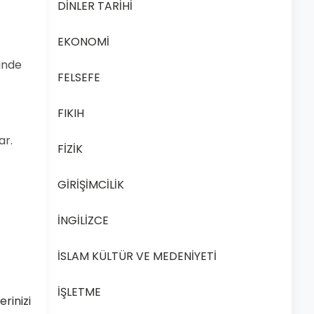
DİNLER TARİHİ
EKONOMİ
sinde
FELSEFE
FIKIH
ar.
FİZİK
GİRİŞİMCİLİK
İNGİLİZCE
İSLAM KÜLTÜR VE MEDENİYETİ
İŞLETME
rinizi