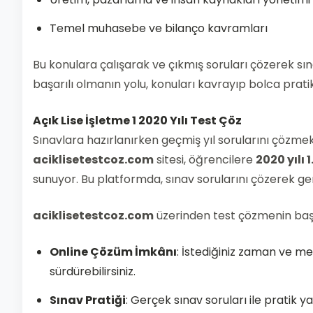
Temel muhasebe ve bilanço kavramları
Bu konulara çalışarak ve çıkmış soruları çözerek sınav
başarılı olmanın yolu, konuları kavrayıp bolca pra
Açık Lise İşletme 1
2020 Yılı Test Çöz
Sınavlara hazırlanırken geçmiş yıl sorularını çözm
aciklisetestcoz.com
sitesi, öğrencilere
2020 yılı 
sunuyor. Bu platformda, sınav sorularını çözerek ger
aciklisetestcoz.com
üzerinden test çözmenin başlı
Online Çözüm İmkânı
: İstediğiniz zaman ve mek
sürdürebilirsiniz.
Sınav Pratiği
: Gerçek sınav soruları ile pratik y