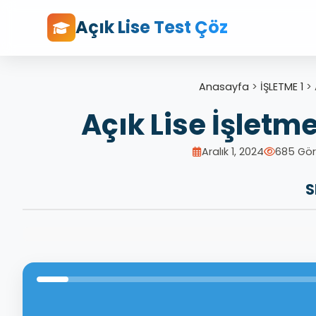
Açık Lise Test Çöz
Anasayfa
>
İŞLETME 1
>
Açık Lise İşletme
Aralık 1, 2024
685 Gö
S