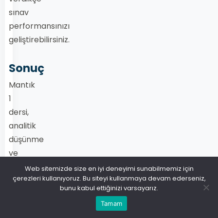
sınav
performansınızı
geliştirebilirsiniz.
Sonuç
Mantık
1
dersi,
analitik
düşünme
ve
mantıksal
Web sitemizde size en iyi deneyimi sunabilmemiz için
çerezleri kullanıyoruz. Bu siteyi kullanmaya devam ederseniz,
problem
bunu kabul ettiğinizi varsayarız.
çözme
Tamam
becerisi