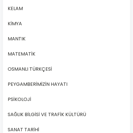
B
kurallarını
KELAM
inceler.
KİMYA
Toplumsal
MANTIK
C
yapıyı bilimsel
olarak açıklar.
MATEMATİK
Yeryüzüyle ilgili
OSMANLI TÜRKÇESİ
D
değişimleri
PEYGAMBERİMİZİN HAYATI
inceler.
PSİKOLOJİ
SAĞLIK BİLGİSİ VE TRAFİK KÜLTÜRÜ
Önceki
Sonraki
SANAT TARİHİ