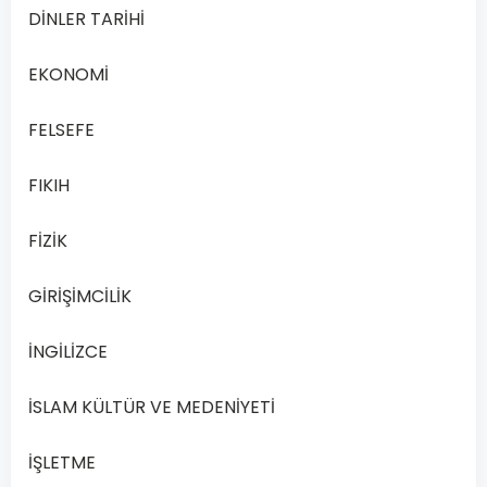
Aşağıdakilerden
DİNLER TARİHİ
hangisi
mantık
EKONOMİ
disipliniyle
ilgili
FELSEFE
doğru
FIKIH
bir
bilgidir?
FİZİK
İnsan
GİRİŞİMCİLİK
davranışlarının
A
nedenlerini
İNGİLİZCE
araştırır.
İSLAM KÜLTÜR VE MEDENİYETİ
Doğru
İŞLETME
düşünmenin