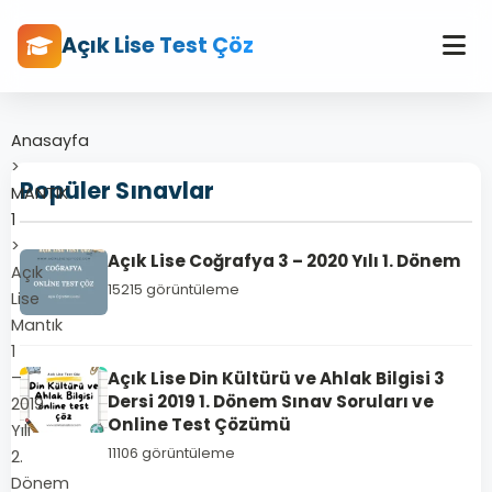
Açık Lise Test Çöz
Anasayfa
>
Popüler Sınavlar
MANTIK
1
>
Açık Lise Coğrafya 3 – 2020 Yılı 1. Dönem
Açık
15215 görüntüleme
Lise
Mantık
1
–
Açık Lise Din Kültürü ve Ahlak Bilgisi 3
Dersi 2019 1. Dönem Sınav Soruları ve
2019
Online Test Çözümü
Yılı
11106 görüntüleme
2.
Dönem