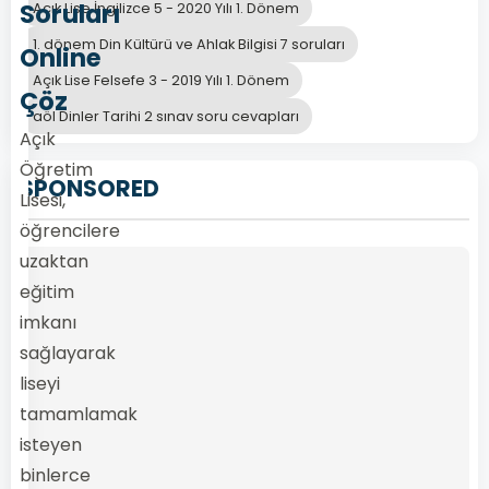
Soruları
Açık Lise İngilizce 5 - 2020 Yılı 1. Dönem
1. dönem Din Kültürü ve Ahlak Bilgisi 7 soruları
Online
Açık Lise Felsefe 3 - 2019 Yılı 1. Dönem
Çöz
aöl Dinler Tarihi 2 sınav soru cevapları
Açık
Öğretim
SPONSORED
Lisesi,
öğrencilere
uzaktan
eğitim
imkanı
sağlayarak
liseyi
tamamlamak
isteyen
binlerce