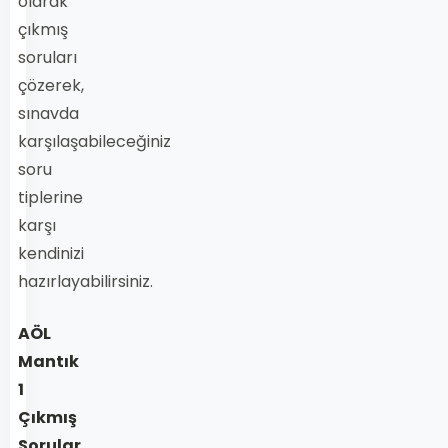
olarak
çıkmış
soruları
çözerek,
sınavda
karşılaşabileceğiniz
soru
tiplerine
karşı
kendinizi
hazırlayabilirsiniz.
AÖL
Mantık
1
Çıkmış
Sorular