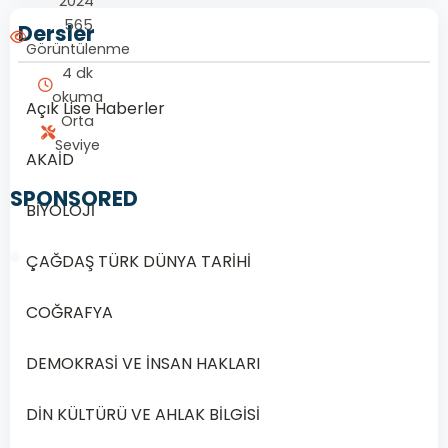
2024
565
Dersler
Görüntülenme
4 dk
okuma
Açık Lise Haberler
Orta
Seviye
AKAİD
SPONSORED
BİYOLOJİ
ÇAĞDAŞ TÜRK DÜNYA TARİHİ
COĞRAFYA
1/20
DEMOKRASİ VE İNSAN HAKLARI
Soru
1
DİN KÜLTÜRÜ VE AHLAK BİLGİSİ
1.