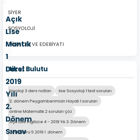
SİYER
Açık
SOSYOLOJİ
Lise
Mantık
TÜRK DİLİ VE EDEBİYATI
1
Dersi
Etiket Bulutu
2019
biyoloji 3 ders notları
lise Sosyoloji 1 test soruları
Yılı
2. dönem Peygamberimizin Hayatı 1 soruları
2.
online Matematik 2 soruları çöz
Dönem
Açık Lise İngilizce 4 - 2019 Yılı 3. Dönem
Sınav
Din Kültürü 5 2019 1. dönem