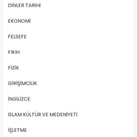
x/y
DİNLER TARİHİ
=
y/3
EKONOMİ
ve
x
FELSEFE
+
FIKIH
2y
=
FİZİK
48
ise
GİRİŞİMCİLİK
y
kaçtır?
İNGİLİZCE
A
6
İSLAM KÜLTÜR VE MEDENİYETİ
İŞLETME
B
10