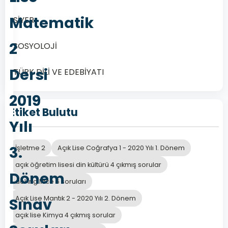
Matematik
SİYER
2
SOSYOLOJİ
Dersi
TÜRK DİLİ VE EDEBİYATI
2019
Etiket Bulutu
Yılı
3.
İşletme 2
Açık Lise Coğrafya 1 - 2020 Yılı 1. Dönem
açık öğretim lisesi din kültürü 4 çıkmış sorular
Dönem
aöl İngilizce 6 soruları
Açık Lise Mantık 2 - 2020 Yılı 2. Dönem
Sınav
açık lise Kimya 4 çıkmış sorular