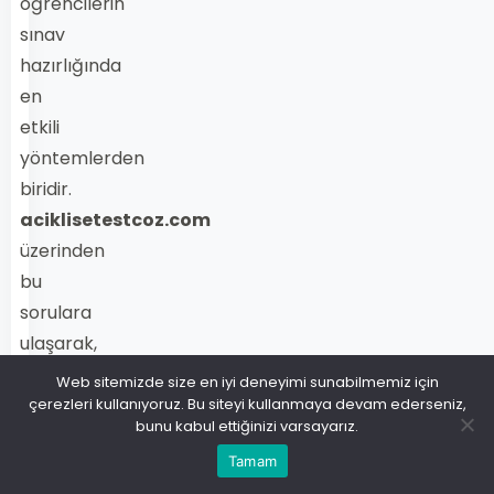
öğrencilerin
sınav
hazırlığında
en
etkili
yöntemlerden
biridir.
aciklisetestcoz.com
üzerinden
bu
sorulara
ulaşarak,
matematik
Web sitemizde size en iyi deneyimi sunabilmemiz için
becerilerinizi
çerezleri kullanıyoruz. Bu siteyi kullanmaya devam ederseniz,
bunu kabul ettiğinizi varsayarız.
geliştirebilir
Tamam
ve