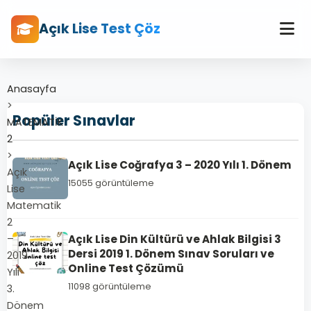
Açık Lise Test Çöz
Anasayfa
>
Popüler Sınavlar
MATEMATİK
2
>
Açık Lise Coğrafya 3 – 2020 Yılı 1. Dönem
Açık
15055 görüntüleme
Lise
Matematik
2
–
Açık Lise Din Kültürü ve Ahlak Bilgisi 3
Dersi 2019 1. Dönem Sınav Soruları ve
2019
Online Test Çözümü
Yılı
11098 görüntüleme
3.
Dönem