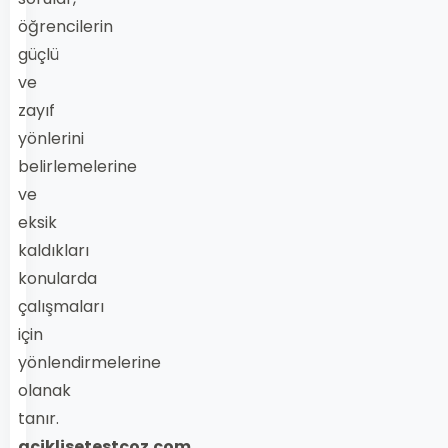
öğrencilerin
güçlü
ve
zayıf
yönlerini
belirlemelerine
ve
eksik
kaldıkları
konularda
çalışmaları
için
yönlendirmelerine
olanak
tanır.
aciklisetestcoz.com