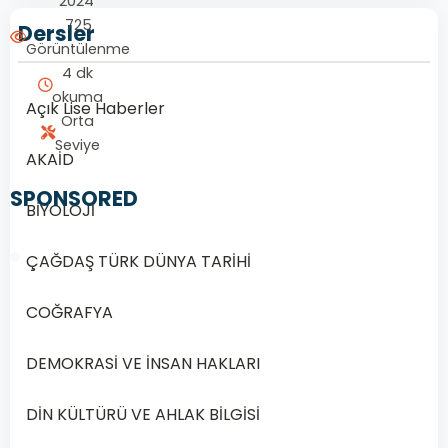
2024
725
Dersler
Görüntülenme
4 dk
okuma
Açık Lise Haberler
Orta
Seviye
AKAİD
SPONSORED
BİYOLOJİ
ÇAĞDAŞ TÜRK DÜNYA TARİHİ
COĞRAFYA
1/20
DEMOKRASİ VE İNSAN HAKLARI
Soru
1
DİN KÜLTÜRÜ VE AHLAK BİLGİSİ
1.