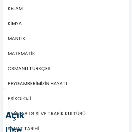
KELAM
C
12
KİMYA
MANTIK
D
18
MATEMATİK
OSMANLI TÜRKÇESİ
Önceki
Sonraki
PEYGAMBERİMİZİN HAYATI
PSİKOLOJİ
Açık
SAĞLIK BİLGİSİ VE TRAFİK KÜLTÜRÜ
Lise
SANAT TARİHİ