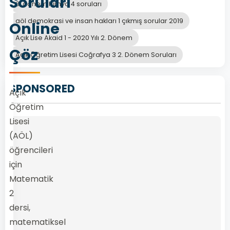
Soruları
3. dönem Kimya 4 soruları
aöl demokrasi ve insan hakları 1 çıkmış sorular 2019
Online
Açık Lise Akaid 1 - 2020 Yılı 2. Dönem
Çöz
Açık Öğretim Lisesi Coğrafya 3 2. Dönem Soruları
SPONSORED
Açık
Öğretim
Lisesi
(AÖL)
öğrencileri
için
Matematik
2
dersi,
matematiksel