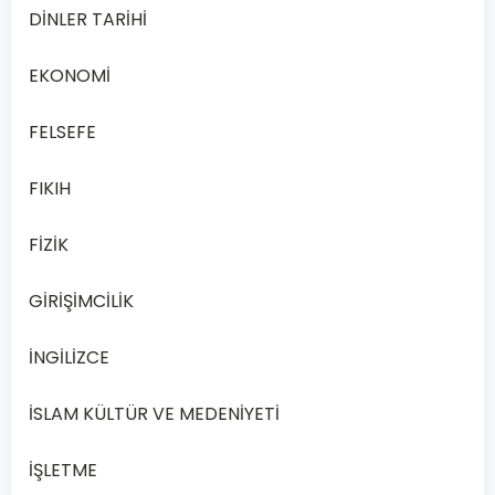
(a
DİNLER TARİHİ
-
2)x³
EKONOMİ
+
xⁱ⁻¹
FELSEFE
+
FIKIH
2x
+
FİZİK
1
=
GİRİŞİMCİLİK
0
ifadesi
İNGİLİZCE
ikinci
dereceden
İSLAM KÜLTÜR VE MEDENİYETİ
bir
bilinmeyenli
İŞLETME
denklem