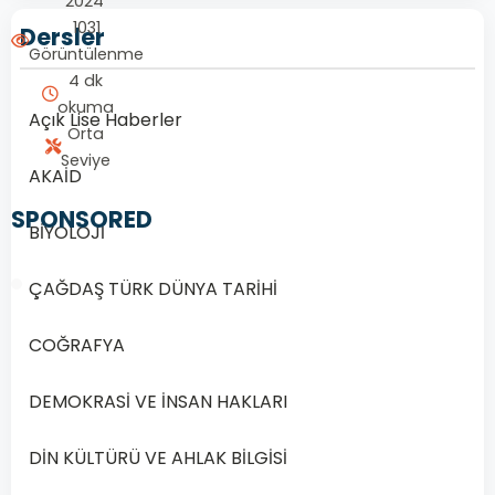
2024
1031
Dersler
Görüntülenme
4 dk
okuma
Açık Lise Haberler
Orta
Seviye
AKAİD
SPONSORED
BİYOLOJİ
ÇAĞDAŞ TÜRK DÜNYA TARİHİ
COĞRAFYA
1/20
DEMOKRASİ VE İNSAN HAKLARI
Soru
1
DİN KÜLTÜRÜ VE AHLAK BİLGİSİ
1.