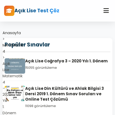
Açık Lise Test Çöz
Anasayfa
>
Popüler Sınavlar
MATEMATİK
4
>
Açık Lise Coğrafya 3 – 2020 Yılı 1. Dönem
Açık
15055 görüntüleme
Lise
Matematik
4
–
Açık Lise Din Kültürü ve Ahlak Bilgisi 3
Dersi 2019 1. Dönem Sınav Soruları ve
2020
Online Test Çözümü
Yılı
11098 görüntüleme
1.
Dönem