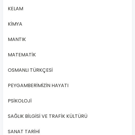
olduğuna
KELAM
göre
a
KİMYA
+
i
MANTIK
kaçtır?
MATEMATİK
A
3
OSMANLI TÜRKÇESİ
B
5
PEYGAMBERİMİZİN HAYATI
PSİKOLOJİ
C
7
SAĞLIK BİLGİSİ VE TRAFİK KÜLTÜRÜ
D
9
SANAT TARİHİ