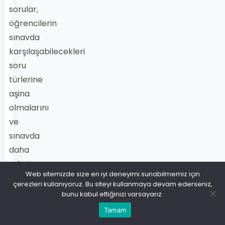
sorular,
öğrencilerin
sınavda
karşılaşabilecekleri
soru
türlerine
aşina
olmalarını
ve
sınavda
daha
rahat
Web sitemizde size en iyi deneyimi sunabilmemiz için
bir
çerezleri kullanıyoruz. Bu siteyi kullanmaya devam ederseniz,
şekilde
bunu kabul ettiğinizi varsayarız.
soruları
Tamam
çözmelerini