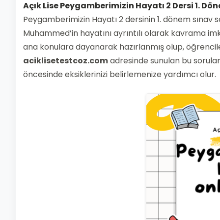
Açık Lise Peygamberimizin Hayatı 2 Dersi 1. Dön
Peygamberimizin Hayatı 2 dersinin 1. dönem sınav soru
Muhammed’in hayatını ayrıntılı olarak kavrama imkanı
ana konulara dayanarak hazırlanmış olup, öğrenciler
aciklisetestcoz.com
adresinde sunulan bu sorular,
öncesinde eksiklerinizi belirlemenize yardımcı olur.