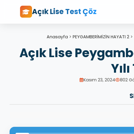
Açık Lise Test Çöz
Anasayfa
>
PEYGAMBERİMİZİN HAYATI 2
>
Açık Lise Peygambe
Yıl
Kasım 23, 2024
802 G
S