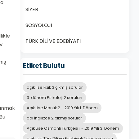
ra
SİYER
SOSYOLOJİ
likle
TÜRK DİLİ VE EDEBİYATI
av
mış
Etiket Bulutu
açık lise Fizik 3 çıkmış sorular
3. dönem Psikoloji 2 soruları
rlanmak
Açık Lise Mantık 2 - 2019 Yılı 1. Dönem
 Bu
aöl İngilizce 2 çıkmış sorular
Açık Lise Osmanlı Türkçesi 1 - 2019 Yılı 3. Dönem
açık lise Türk Dili ve Edebiyatı 1 sınav soruları