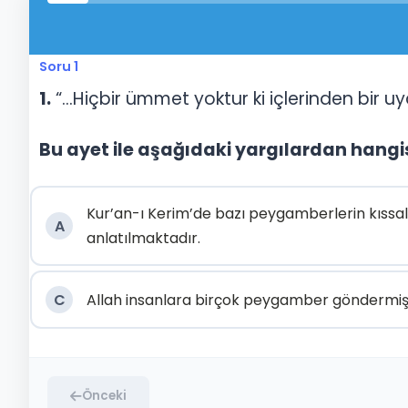
Soru 1
1.
“…Hiçbir ümmet yoktur ki içlerinden bir uy
Bu ayet ile aşağıdaki yargılardan hangi
Kur’an-ı Kerim’de bazı peygamberlerin kıssal
A
anlatılmaktadır.
C
Allah insanlara birçok peygamber göndermişt
Önceki