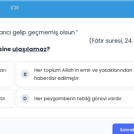
1/20
arıcı gelip geçmemiş olsun.”
(Fâtır suresi, 24
sine
ulaşılamaz
?
arı
Her toplum Allah’ın emir ve yasaklarından
B
haberdar edilmiştir.
ir.
D
Her peygamberin tebliğ görevi vardır.
Sonra