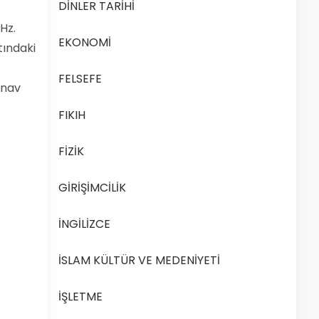
DİNLER TARİHİ
Hz.
EKONOMİ
tındaki
FELSEFE
ınav
FIKIH
FİZİK
GİRİŞİMCİLİK
İNGİLİZCE
İSLAM KÜLTÜR VE MEDENİYETİ
İŞLETME