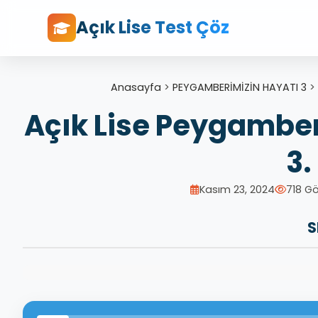
Açık Lise Test Çöz
Anasayfa
>
PEYGAMBERİMİZİN HAYATI 3
>
Açık Lise Peygamberi
3
Kasım 23, 2024
718 G
S