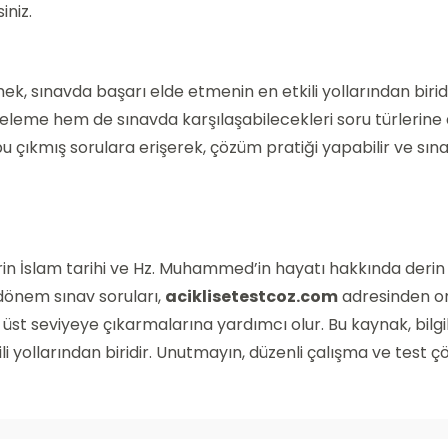
iniz.
mek, sınavda başarı elde etmenin en etkili yollarından biridi
tazeleme hem de sınavda karşılaşabilecekleri soru türlerine
u çıkmış sorulara erişerek, çözüm pratiği yapabilir ve sın
rin İslam tarihi ve Hz. Muhammed’in hayatı hakkında derin 
. dönem sınav soruları,
aciklisetestcoz.com
adresinden on
 üst seviyeye çıkarmalarına yardımcı olur. Bu kaynak, bilgil
i yollarından biridir. Unutmayın, düzenli çalışma ve test 