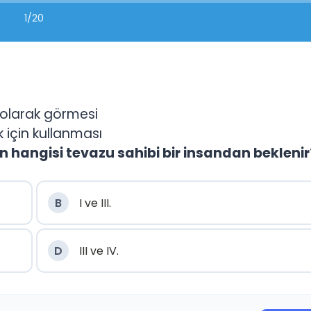
1/20
et olarak görmesi
k için kullanması
angisi tevazu sahibi bir insandan beklenir
B
I ve III.
D
III ve IV.