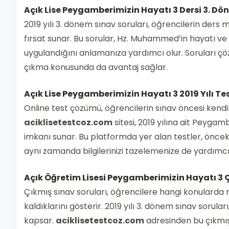
Açık Lise Peygamberimizin Hayatı 3 Dersi 3. Dö
2019 yılı 3. dönem sınav soruları, öğrencilerin ders 
fırsat sunar. Bu sorular, Hz. Muhammed’in hayatı ve d
uygulandığını anlamanıza yardımcı olur. Soruları çözm
çıkma konusunda da avantaj sağlar.
Açık Lise Peygamberimizin Hayatı 3 2019 Yılı Te
Online test çözümü, öğrencilerin sınav öncesi kendil
aciklisetestcoz.com
sitesi, 2019 yılına ait Peyga
imkanı sunar. Bu platformda yer alan testler, önceki
aynı zamanda bilgilerinizi tazelemenize de yardımcı 
Açık Öğretim Lisesi Peygamberimizin Hayatı 3 Çı
Çıkmış sınav soruları, öğrencilere hangi konularda n
kaldıklarını gösterir. 2019 yılı 3. dönem sınav soru
kapsar.
aciklisetestcoz.com
adresinden bu çıkmış 