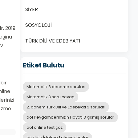
SİYER
SOSYOLOJİ
r. 2019
 aşina
TÜRK DİLİ VE EDEBİYATI
av
Etiket Bulutu
bir
Matematik 3 deneme soruları
line
Matematik 3 soru cevap
erinizi
2. dönem Türk Dili ve Edebiyatı 5 soruları
çözme
aöl Peygamberimizin Hayatı 3 çıkmış sorular
aöl online test çöz
açık lise İşletme 1 çıkmış sorular