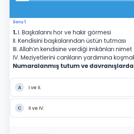
Soru 1
1.
I. Başkalarını hor ve hakir görmesi
II. Kendisini başkalarından üstün tutması
III. Allah’ın kendisine verdiği imkânları nim
IV. Meziyetlerini canlıların yardımına koşma
Numaralanmış tutum ve davranışlardan h
A
I ve II.
C
II ve IV.