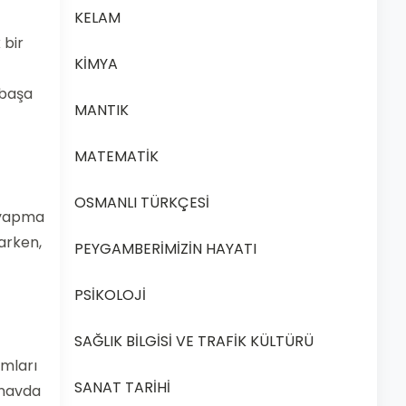
KELAM
 bir
KİMYA
 başa
MANTIK
MATEMATİK
OSMANLI TÜRKÇESİ
k yapma
larken,
PEYGAMBERİMİZİN HAYATI
PSİKOLOJİ
SAĞLIK BİLGİSİ VE TRAFİK KÜLTÜRÜ
amları
SANAT TARİHİ
ınavda