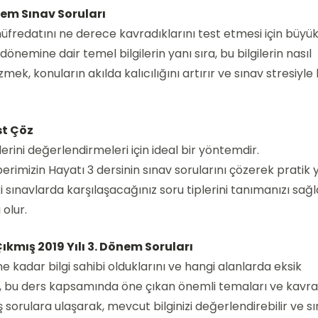
nem Sınav Soruları
müfredatını ne derece kavradıklarını test etmesi için büyük
önemine dair temel bilgilerin yanı sıra, bu bilgilerin nasıl
ek, konuların akılda kalıcılığını artırır ve sınav stresiyle
st Çöz
erini değerlendirmeleri için ideal bir yöntemdir.
mberimizin Hayatı 3 dersinin sınav sorularını çözerek prati
 sınavlarda karşılaşacağınız soru tiplerini tanımanızı sağ
olur.
kmış 2019 Yılı 3. Dönem Soruları
e kadar bilgi sahibi olduklarını ve hangi alanlarda eksik
ları, bu ders kapsamında öne çıkan önemli temaları ve kavr
sorulara ulaşarak, mevcut bilginizi değerlendirebilir ve s