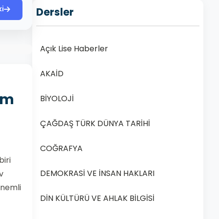
ki
Dersler
Açık Lise Haberler
AKAİD
em
BİYOLOJİ
ÇAĞDAŞ TÜRK DÜNYA TARİHİ
COĞRAFYA
iri
DEMOKRASİ VE İNSAN HAKLARI
v
önemli
DİN KÜLTÜRÜ VE AHLAK BİLGİSİ