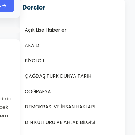
ki
Dersler
Açık Lise Haberler
AKAİD
BİYOLOJİ
ÇAĞDAŞ TÜRK DÜNYA TARİHİ
COĞRAFYA
edebi
DEMOKRASİ VE İNSAN HAKLARI
ecek
com
DİN KÜLTÜRÜ VE AHLAK BİLGİSİ