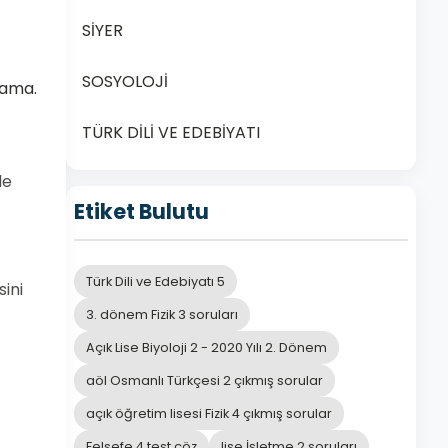
SİYER
SOSYOLOJİ
lama.
TÜRK DİLİ VE EDEBİYATI
le
Etiket Bulutu
Türk Dili ve Edebiyatı 5
sini
3. dönem Fizik 3 soruları
Açık Lise Biyoloji 2 - 2020 Yılı 2. Dönem
aöl Osmanlı Türkçesi 2 çıkmış sorular
açık öğretim lisesi Fizik 4 çıkmış sorular
Felsefe 4 test çöz
lise İşletme 2 soruları