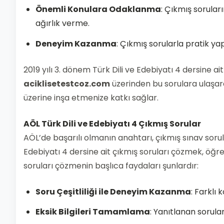
Önemli Konulara Odaklanma
: Çıkmış sorular
ağırlık verme.
Deneyim Kazanma
: Çıkmış sorularla pratik ya
2019 yılı 3. dönem Türk Dili ve Edebiyatı 4 dersine a
aciklisetestcoz.com
üzerinden bu sorulara ulaşara
üzerine inşa etmenize katkı sağlar.
AÖL Türk Dili ve Edebiyatı 4 Çıkmış Sorular
AÖL’de başarılı olmanın anahtarı, çıkmış sınav sorula
Edebiyatı 4 dersine ait çıkmış soruları çözmek, öğr
soruları çözmenin başlıca faydaları şunlardır:
Soru Çeşitliliği ile Deneyim Kazanma
: Farklı 
Eksik Bilgileri Tamamlama
: Yanıtlanan sorula