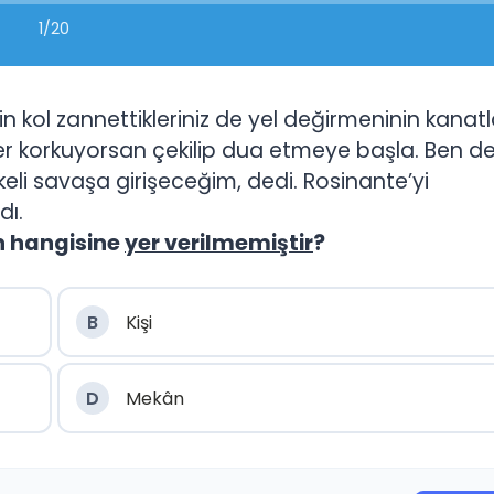
1/20
in kol zannettikleriniz de yel değirmeninin kanatla
r korkuyorsan çekilip dua etmeye başla. Ben de
eli savaşa girişeceğim, dedi. Rosinante’yi
dı.
n hangisine
yer verilmemiştir
?
B
Kişi
D
Mekân