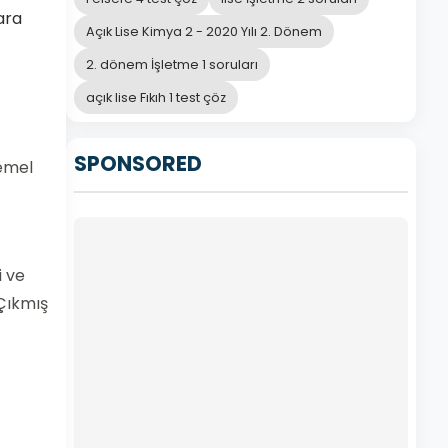
ara
Açık Lise Kimya 2 - 2020 Yılı 2. Dönem
2. dönem İşletme 1 soruları
açık lise Fıkıh 1 test çöz
SPONSORED
temel
i ve
 Çıkmış