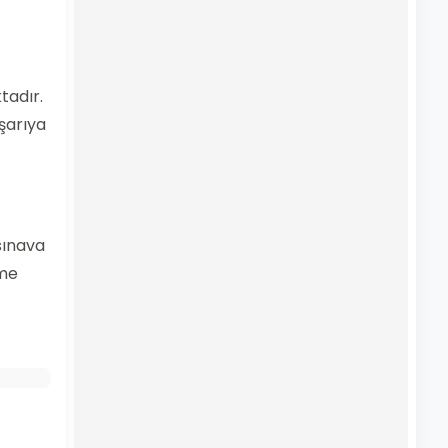
tadır.
aşarıya
 sınava
zme