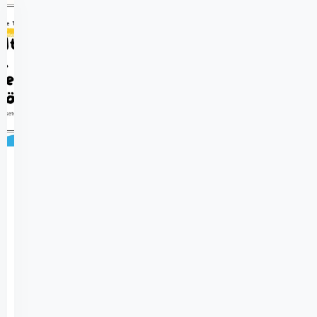
974
Açık
Lise
Din
Kültürü
ve
Ahlak
Bilgisi