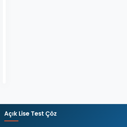
Öğretim
Lisesi
öğrencileri
Açık
Lise
Din…
Devamını
Kasım
Oku
22,
2024
Açık Lise Test Çöz