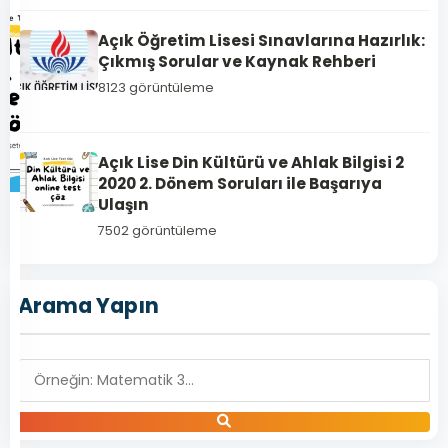
Açık Öğretim Lisesi Sınavlarına Hazırlık:
Çıkmış Sorular ve Kaynak Rehberi
8123 görüntüleme
Açık Lise Din Kültürü ve Ahlak Bilgisi 2
2020 2. Dönem Soruları ile Başarıya
Ulaşın
5785
7502 görüntüleme
Açık
Lise
Arama Yapın
Din
Kültürü
ve
Ahlak
Bilgisi
5