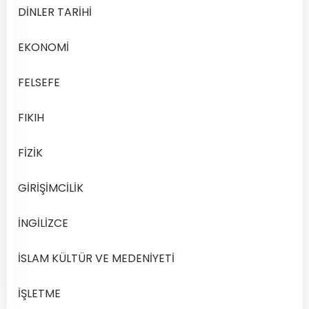
–
DİNLER TARİHİ
2019
Yılı
EKONOMİ
1.
Dönem
FELSEFE
Sınav
Soruları
FIKIH
Online
Çöz
FİZİK
Açık
Lise
GİRİŞİMCİLİK
Din…
İNGİLİZCE
Devamını
Aralık
İSLAM KÜLTÜR VE MEDENİYETİ
Oku
28,
2025
İŞLETME