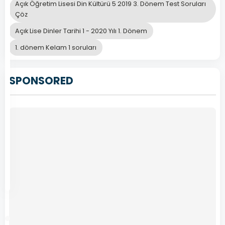
Yılı
Açık Öğretim Lisesi Din Kültürü 5 2019 3. Dönem Test Soruları
2.
Çöz
Dönem
Açık Lise Dinler Tarihi 1 - 2020 Yılı 1. Dönem
Açık
1. dönem Kelam 1 soruları
Öğretim
Lisesi
(AÖL)
SPONSORED
sınavlarına
hazırlanan
öğrenciler…
Devamını
Kasım
Oku
22,
2024