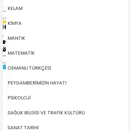
KELAM
KİMYA
MANTIK
MATEMATİK
OSMANLI TÜRKÇESİ
1154
PEYGAMBERİMİZİN HAYATI
Açık
PSİKOLOJİ
Lise
Din
SAĞLIK BİLGİSİ VE TRAFİK KÜLTÜRÜ
Kültürü
ve
Ahlak
SANAT TARİHİ