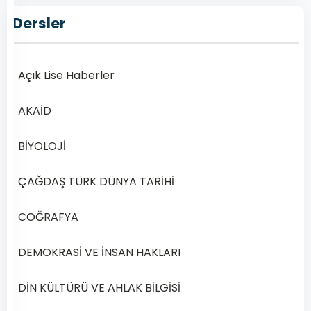
–
Dersler
2019
Yılı
1.
Açık Lise Haberler
Dönem
Sınav
AKAİD
Soruları
Online
BİYOLOJİ
Çöz
Açık
ÇAĞDAŞ TÜRK DÜNYA TARİHİ
Lise
Din
COĞRAFYA
Kültürü
ve
DEMOKRASİ VE İNSAN HAKLARI
Ahlak
Bilgisi
DİN KÜLTÜRÜ VE AHLAK BİLGİSİ
5