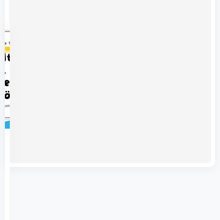
1000
Açık
Lise
Din
Kültürü
ve