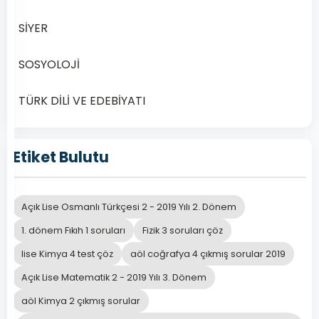
Bilgisi
5
SİYER
–
2019
SOSYOLOJİ
Yılı
2.
TÜRK DİLİ VE EDEBİYATI
Dönem
Açık
Etiket Bulutu
Lise
Din
Kültürü
Açık Lise Osmanlı Türkçesi 2 - 2019 Yılı 2. Dönem
ve
Ahlak
1. dönem Fıkıh 1 soruları
Fizik 3 soruları çöz
Bilgisi
lise Kimya 4 test çöz
aöl coğrafya 4 çıkmış sorular 2019
5
Açık Lise Matematik 2 - 2019 Yılı 3. Dönem
–
2019
aöl Kimya 2 çıkmış sorular