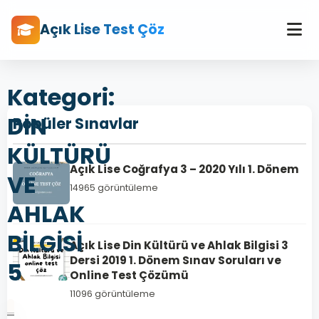
Açık Lise Test Çöz
Kategori:
DİN
Popüler Sınavlar
KÜLTÜRÜ
Açık Lise Coğrafya 3 – 2020 Yılı 1. Dönem
VE
14965 görüntüleme
AHLAK
BİLGİSİ
Açık Lise Din Kültürü ve Ahlak Bilgisi 3
Dersi 2019 1. Dönem Sınav Soruları ve
5
Online Test Çözümü
11096 görüntüleme