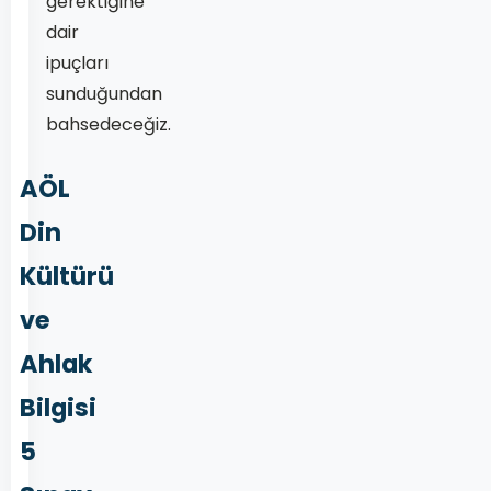
gerektiğine
dair
ipuçları
sunduğundan
bahsedeceğiz.
AÖL
Din
Kültürü
ve
Ahlak
Bilgisi
5