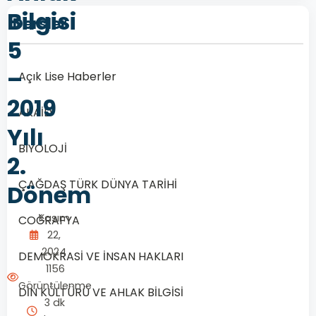
Bilgisi
Dersler
5
–
Açık Lise Haberler
2019
AKAİD
Yılı
BİYOLOJİ
2.
ÇAĞDAŞ TÜRK DÜNYA TARİHİ
Dönem
Kasım
COĞRAFYA
22,
2024
DEMOKRASİ VE İNSAN HAKLARI
1156
Görüntülenme
DİN KÜLTÜRÜ VE AHLAK BİLGİSİ
3 dk