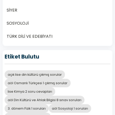
hangisi
SİYER
vurgulanmaktadır?
SOSYOLOJİ
Korku ve
TÜRK DİLİ VE EDEBİYATI
ümit
A
arasında
yaşanmalıdır.
Etiket Bulutu
Hem dünya
hem de
açık lise din kültürü çıkmış sorular
B
ahiret için
aöl Osmanlı Türkçesi 1 çıkmış sorular
çalışılmalıdır.
lise Kimya 2 soru cevapları
aöl Din Kültürü ve Ahlak Bilgisi 8 sınav soruları
Kur’an,
3. dönem Fizik 1 soruları
aöl Sosyoloji 1 soruları
hayatın her