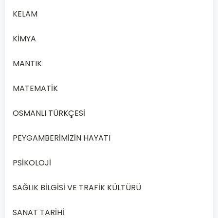
zerre
kadar
KELAM
hayır
yapanın
KİMYA
mükâfatını,
MANTIK
zerre
kadar
MATEMATİK
kötülük
yapanın
OSMANLI TÜRKÇESİ
da
cezasını
PEYGAMBERİMİZİN HAYATI
ahirette
göreceği
PSİKOLOJİ
belirtilir.
Bu
SAĞLIK BİLGİSİ VE TRAFİK KÜLTÜRÜ
metinde
aşağıdaki
SANAT TARİHİ
mesajlardan