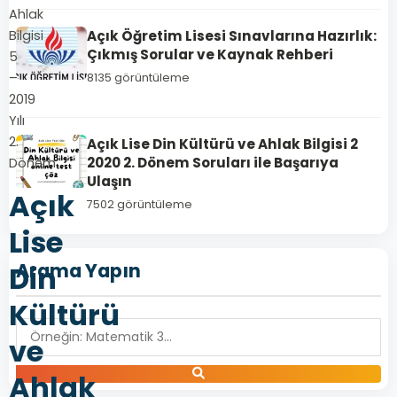
Ahlak
Açık Öğretim Lisesi Sınavlarına Hazırlık:
Bilgisi
Çıkmış Sorular ve Kaynak Rehberi
5
–
8135 görüntüleme
2019
Yılı
2.
Açık Lise Din Kültürü ve Ahlak Bilgisi 2
2020 2. Dönem Soruları ile Başarıya
Dönem
Ulaşın
Açık
7502 görüntüleme
Lise
Arama Yapın
Din
Kültürü
ve
Ahlak