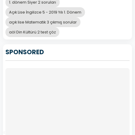
1. dönem Siyer 2 soruları
C
alanında
rehber
Açık Lise İngilizce 5 - 2019 Yılı 1. Dönem
edinilmelidir.
açık lise Matematik 3 çıkmış sorular
aöl Din Kültürü 2 test çöz
Her
davranışın
SPONSORED
bir
D
karşılığının
olduğu
bilinmelidir.
Önceki
Sonraki