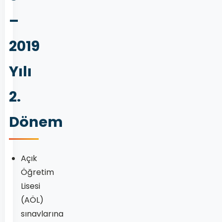
–
2019
Yılı
2.
Dönem
Açık
Öğretim
Lisesi
(AÖL)
sınavlarına