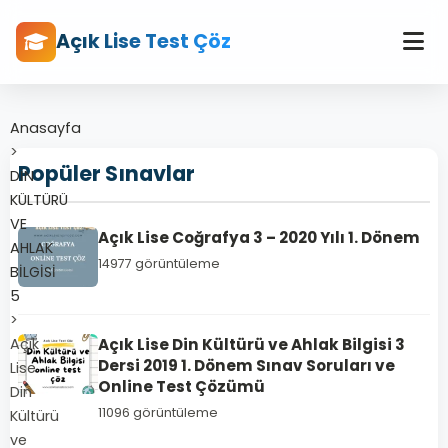
Açık Lise Test Çöz
Anasayfa
>
Popüler Sınavlar
DİN
KÜLTÜRÜ
VE
Açık Lise Coğrafya 3 – 2020 Yılı 1. Dönem
AHLAK
14977 görüntüleme
BİLGİSİ
5
>
Açık
Açık Lise Din Kültürü ve Ahlak Bilgisi 3
Dersi 2019 1. Dönem Sınav Soruları ve
Lise
Online Test Çözümü
Din
11096 görüntüleme
Kültürü
ve