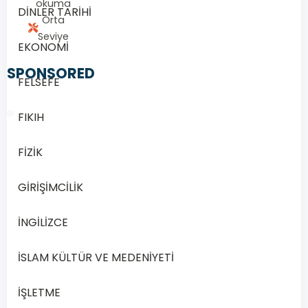
okuma
DİNLER TARİHİ
Orta
Seviye
EKONOMİ
SPONSORED
FELSEFE
FIKIH
FİZİK
1/20
GİRİŞİMCİLİK
Soru
1
İNGİLİZCE
1.
Kur’an-
İSLAM KÜLTÜR VE MEDENİYETİ
ı
Kerim’de
İŞLETME