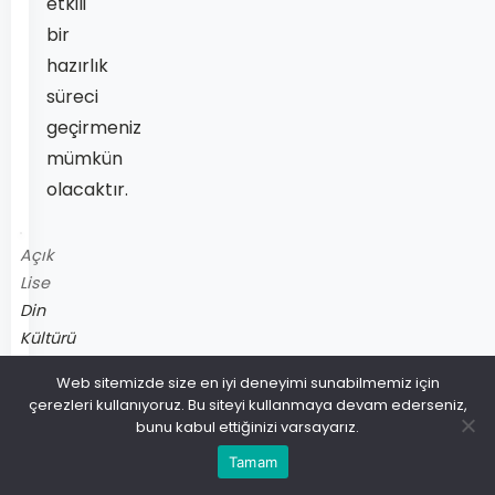
etkili
bir
hazırlık
süreci
geçirmeniz
mümkün
olacaktır.
Açık
Lise
Din
Kültürü
ve
Web sitemizde size en iyi deneyimi sunabilmemiz için
Ahlak
çerezleri kullanıyoruz. Bu siteyi kullanmaya devam ederseniz,
Bilgisi
bunu kabul ettiğinizi varsayarız.
5
Tamam
–