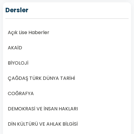
2019
Yılı
Dersler
1.
Dönem
Açık Lise Haberler
Açık
Lise
AKAİD
Din
Kültürü
BİYOLOJİ
ve
Ahlak
ÇAĞDAŞ TÜRK DÜNYA TARİHİ
Bilgisi
6
–
COĞRAFYA
2019
Yılı
DEMOKRASİ VE İNSAN HAKLARI
1.
Dönem
DİN KÜLTÜRÜ VE AHLAK BİLGİSİ
Açık