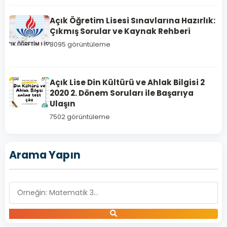
Açık Öğretim Lisesi Sınavlarına Hazırlık:
Çıkmış Sorular ve Kaynak Rehberi
8095 görüntüleme
DİN
KÜLTÜRÜ
VE
Açık Lise Din Kültürü ve Ahlak Bilgisi 2
AHLAK
2020 2. Dönem Soruları ile Başarıya
BİLGİSİ 6
Ulaşın
Açık
7502 görüntüleme
Lise
Din
Kültürü
Arama Yapın
ve
Ahlak
Bilgisi
6
–