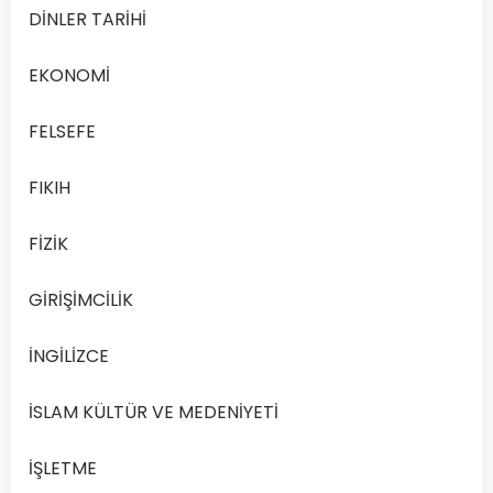
Lise
DİNLER TARİHİ
Din
Kültürü
EKONOMİ
ve
Ahlak
FELSEFE
Bilgisi…
FIKIH
Devamını
Oku
FİZİK
GİRİŞİMCİLİK
İNGİLİZCE
İSLAM KÜLTÜR VE MEDENİYETİ
İŞLETME