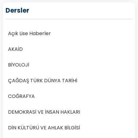
AHLAK
BİLGİSİ 5
Dersler
Açık
Lise
Açık Lise Haberler
Din
Kültürü
AKAİD
ve
Ahlak
BİYOLOJİ
Bilgisi
5
ÇAĞDAŞ TÜRK DÜNYA TARİHİ
–
2020
Yılı
COĞRAFYA
1.
Dönem
DEMOKRASİ VE İNSAN HAKLARI
Açık
DİN KÜLTÜRÜ VE AHLAK BİLGİSİ
Lise