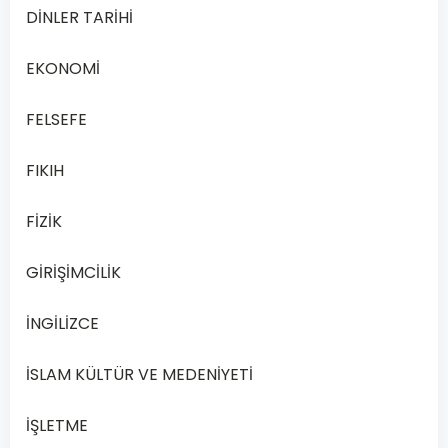
Din
DİNLER TARİHİ
Kültürü
ve
EKONOMİ
Ahlak
Bilgisi
FELSEFE
5
–
FIKIH
2020
Yılı
FİZİK
1.
Dönem
GİRİŞİMCİLİK
Açık
Lise
İNGİLİZCE
öğrencilerinin
Açık
İSLAM KÜLTÜR VE MEDENİYETİ
Lise
Din
İŞLETME
Kültürü…