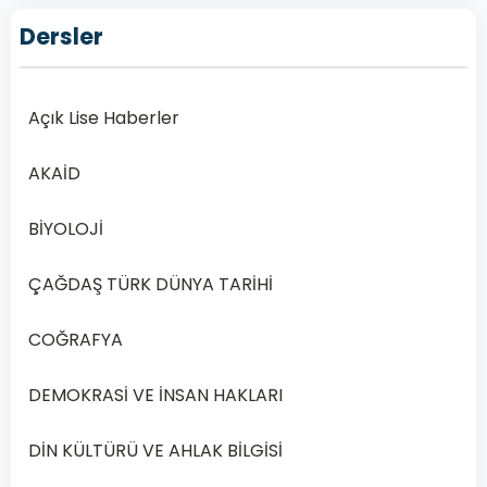
Türk
Dersler
Dili
ve
Edebiyatı
Açık Lise Haberler
5
–
AKAİD
2020
Yılı
1.
BİYOLOJİ
Dönem
ÇAĞDAŞ TÜRK DÜNYA TARİHİ
Açık
Lise
COĞRAFYA
Türk
Dili
DEMOKRASİ VE İNSAN HAKLARI
ve
Edebiyatı
DİN KÜLTÜRÜ VE AHLAK BİLGİSİ
5
Dersi