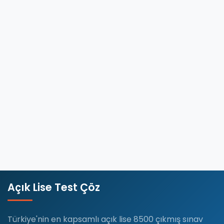
Dönem
Sınav
Soruları
Online
Çöz
Açık
Öğretim
Lisesi,
öğrencilere…
Devamını
Oku
Açık Lise Test Çöz
Türkiye'nin en kapsamlı açık lise 8500 çıkmış sınav