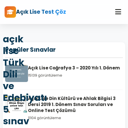
Açık Lise Test Çöz
açık
lise
Popüler Sınavlar
Türk
Açık Lise Coğrafya 3 – 2020 Yılı 1. Dönem
Dili
15139 görüntüleme
ve
Edebiyatı
Açık Lise Din Kültürü ve Ahlak Bilgisi 3
Dersi 2019 1. Dönem Sınav Soruları ve
5
Online Test Çözümü
sınav
11104 görüntüleme