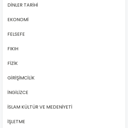
DİNLER TARİHİ
2020
Yılı
EKONOMİ
1.
Dönem
FELSEFE
Sınav
Soruları
FIKIH
Online
Çöz
FİZİK
Açık
Öğretim
GİRİŞİMCİLİK
Lisesi
(AÖL)
İNGİLİZCE
…
Devamını
İSLAM KÜLTÜR VE MEDENİYETİ
Oku
İŞLETME