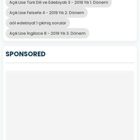
Yılı
Açık Lise Türk Dili ve Edebiyatı 3 - 2019 Yılı 1. Dönem
3.
Açık Lise Felsefe 4 - 2019 Yılı 2. Dönem
Dönem
aöl edebiyat 1 çıkmış sorular
Sınav
Soruları
Açık Lise İngilizce 8 - 2019 Yılı 3. Dönem
Online
Çöz
SPONSORED
Açık
Öğretim
Lisesi
(AÖL)
…
Devamını
Oku