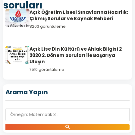
soruları
Açık Öğretim Lisesi Sınavlarına Hazırlık:
Çıkmış Sorular ve Kaynak Rehberi
8203 görüntüleme
Açık Lise Din Kültürü ve Ahlak Bilgisi 2
2020 2. Dönem Soruları ile Başarıya
Ulaşın
7510 görüntüleme
Arama Yapın
TÜRK DİLİ
VE
EDEBİYATI
5
Açık
Lise