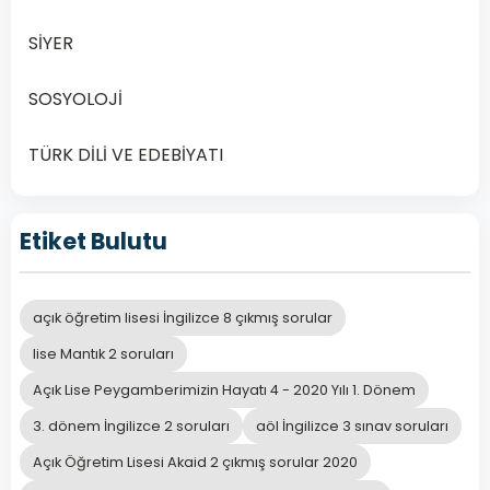
ve
Edebiyatı
SİYER
5
–
SOSYOLOJİ
2019
Yılı
TÜRK DİLİ VE EDEBİYATI
3.
Dönem
Etiket Bulutu
Açık
Lise
Türk
açık öğretim lisesi İngilizce 8 çıkmış sorular
Dili
ve
lise Mantık 2 soruları
Edebiyatı
Açık Lise Peygamberimizin Hayatı 4 - 2020 Yılı 1. Dönem
5
3. dönem İngilizce 2 soruları
aöl İngilizce 3 sınav soruları
Dersi
Açık Öğretim Lisesi Akaid 2 çıkmış sorular 2020
2019