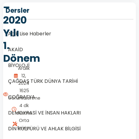
–
Dersler
2020
Yılı
Açık Lise Haberler
1.
AKAİD
Dönem
BİYOLOJİ
Aralık
12,
ÇAĞDAŞ TÜRK DÜNYA TARİHİ
2024
1625
COĞRAFYA
Görüntülenme
4 dk
DEMOKRASİ VE İNSAN HAKLARI
okuma
Orta
Seviye
DİN KÜLTÜRÜ VE AHLAK BİLGİSİ