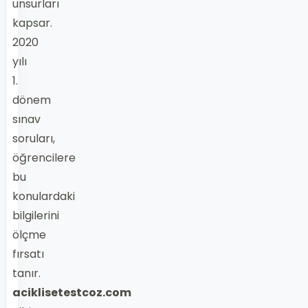
unsurları
kapsar.
2020
yılı
1.
dönem
sınav
soruları,
öğrencilere
bu
konulardaki
bilgilerini
ölçme
fırsatı
tanır.
aciklisetestcoz.com