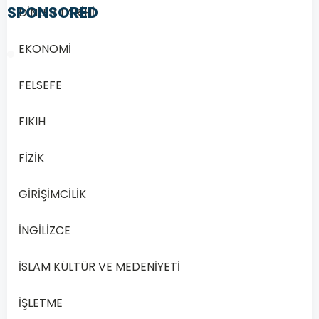
SPONSORED
DİNLER TARİHİ
EKONOMİ
FELSEFE
1/20
FIKIH
Soru
FİZİK
1
1.
GİRİŞİMCİLİK
•
Toplumsal
İNGİLİZCE
olayların
romanda
İSLAM KÜLTÜR VE MEDENİYETİ
işlenmesi
•
İŞLETME
Bazı