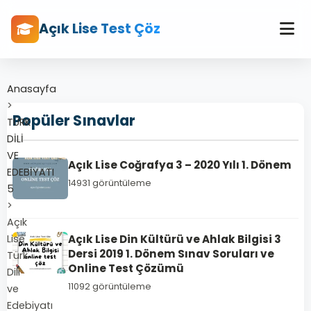
Açık Lise Test Çöz
Anasayfa
>
Popüler Sınavlar
TÜRK
DİLİ
VE
Açık Lise Coğrafya 3 – 2020 Yılı 1. Dönem
EDEBİYATI
14931 görüntüleme
5
>
Açık
Lise
Açık Lise Din Kültürü ve Ahlak Bilgisi 3
Dersi 2019 1. Dönem Sınav Soruları ve
Türk
Online Test Çözümü
Dili
11092 görüntüleme
ve
Edebiyatı