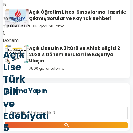
5
Açık Öğretim Lisesi Sınavlarına Hazırlık:
–
Çıkmış Sorular ve Kaynak Rehberi
2020
Yılı
8083 görüntüleme
1.
Dönem
Açık Lise Din Kültürü ve Ahlak Bilgisi 2
Açık
2020 2. Dönem Soruları ile Başarıya
Ulaşın
Lise
7500 görüntüleme
Türk
Dili
Arama Yapın
ve
Edebiyatı
5