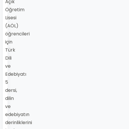
Açık
Öğretim
Lisesi
(AÖL)
öğrencileri
için
Türk
Dili
ve
Edebiyatı
5
dersi,
dilin
ve
edebiyatın
derinliklerini