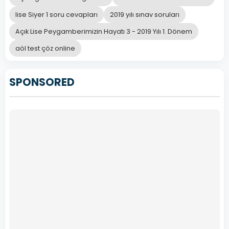
bireysel
C
lise Siyer 1 soru cevapları
2019 yılı sınav soruları
konular
önemli bir
Açık Lise Peygamberimizin Hayatı 3 - 2019 Yılı 1. Dönem
yer tutar.
aöl test çöz online
Toplumu
SPONSORED
yönlendiren
eserler
D
edebiyatın
temel
taşlarıdır.
Önceki
Sonraki