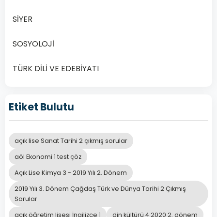
Yazarlar
SİYER
toplumsal
değerleri
SOSYOLOJİ
A
özgün bir
şekilde ele
TÜRK DİLİ VE EDEBİYATI
alır.
Etiket Bulutu
Edebiyat ile
toplum
B
arasında
açık lise Sanat Tarihi 2 çıkmış sorular
bir ilişki
aöl Ekonomi 1 test çöz
vardır.
Açık Lise Kimya 3 - 2019 Yılı 2. Dönem
2019 Yılı 3. Dönem Çağdaş Türk ve Dünya Tarihi 2 Çıkmış
Yazarların
Sorular
eserlerinde
açık öğretim lisesi İngilizce 1
din kültürü 4 2020 2. dönem