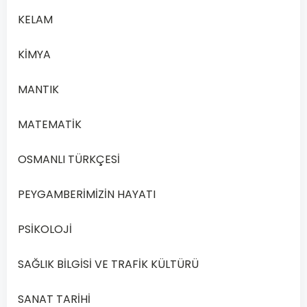
yazarların
KELAM
işçi
sorunlarını
KİMYA
ele
alması
MANTIK
•
Kimi
MATEMATİK
edebî
eserlerin
OSMANLI TÜRKÇESİ
toplumu
yönlendirmesi
PEYGAMBERİMİZİN HAYATI
Bu
ifadelerden
PSİKOLOJİ
aşağıdakilerin
hangisi
SAĞLIK BİLGİSİ VE TRAFİK KÜLTÜRÜ
çıkarılabilir?
SANAT TARİHİ