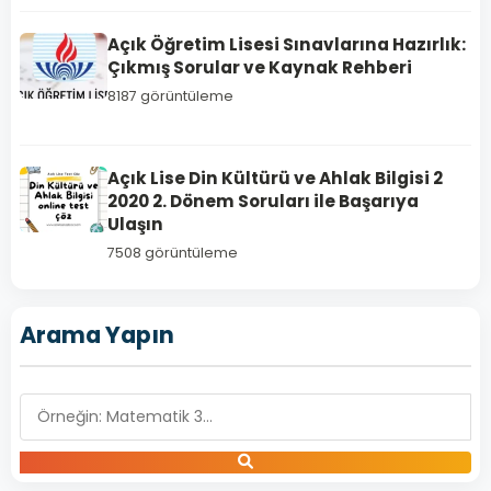
Açık Öğretim Lisesi Sınavlarına Hazırlık:
Çıkmış Sorular ve Kaynak Rehberi
8187 görüntüleme
Açık Lise Din Kültürü ve Ahlak Bilgisi 2
2020 2. Dönem Soruları ile Başarıya
DEMOKRASİ
Ulaşın
VE İNSAN
HAKLARI 1
7508 görüntüleme
Açık
Lise
Arama Yapın
Demokrasi
ve
İnsan
Hakları
1
Dersi