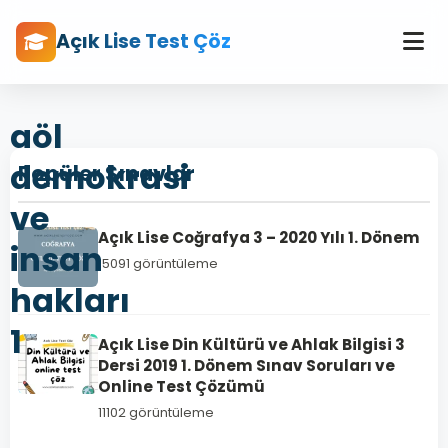
Açık Lise Test Çöz
aöl
demokrasi
Popüler Sınavlar
ve
Açık Lise Coğrafya 3 – 2020 Yılı 1. Dönem
insan
15091 görüntüleme
hakları
1
Açık Lise Din Kültürü ve Ahlak Bilgisi 3
Dersi 2019 1. Dönem Sınav Soruları ve
Online Test Çözümü
11102 görüntüleme