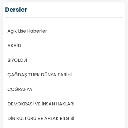
2020
Dersler
2.
Dönem
Sınav
Açık Lise Haberler
Sorularıyla
Başarıyı
AKAİD
Yakalayın
Açık
BİYOLOJİ
Lise
Demokrasi
ÇAĞDAŞ TÜRK DÜNYA TARİHİ
ve
İnsan
COĞRAFYA
Hakları
1
DEMOKRASİ VE İNSAN HAKLARI
Dersi
2020
DİN KÜLTÜRÜ VE AHLAK BİLGİSİ
2.