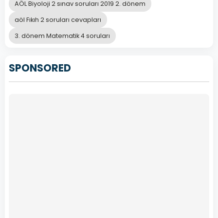
AÖL Biyoloji 2 sınav soruları 2019 2. dönem
Dönem
Sınav
aöl Fıkıh 2 soruları cevapları
Soruları
3. dönem Matematik 4 soruları
ile
Başarıya
SPONSORED
Ulaşın
2020
Yılı
1.
…
Devamını
Oku