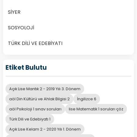
1.
Dönem
SİYER
Sınav
Soruları
SOSYOLOJİ
ile
Başarıya
TÜRK DİLİ VE EDEBİYATI
Ulaşın
Açık
Lise
Etiket Bulutu
Demokrasi
ve
İnsan
Açık Lise Mantık 2 - 2019 Yılı 3. Dönem
Hakları
aöl Din Kültürü ve Ahlak Bilgisi 2
İngilizce 6
1
aöl Psikoloji 1 sınav soruları
lise Matematik 1 soruları çöz
Dersi
2020
Türk Dili ve Edebiyatı 1
Yılı
Açık Lise Kelam 2 - 2020 Yılı 1. Dönem
1.