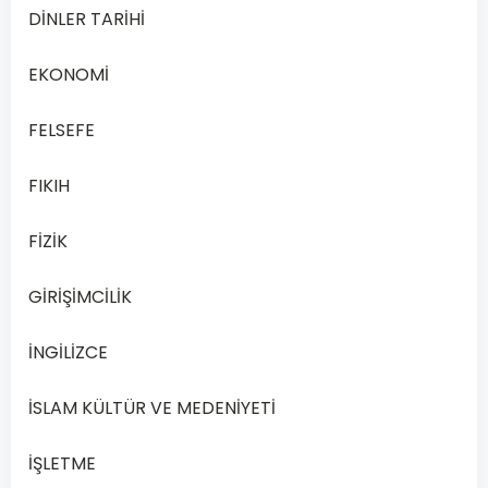
Dönem
DİNLER TARİHİ
Sınav
Sorularıyla
EKONOMİ
Başarıyı
Yakalayın
FELSEFE
Açık
Lise
FIKIH
Demokrasi
ve
FİZİK
İnsan…
GİRİŞİMCİLİK
Devamını
Oku
İNGİLİZCE
İSLAM KÜLTÜR VE MEDENİYETİ
İŞLETME