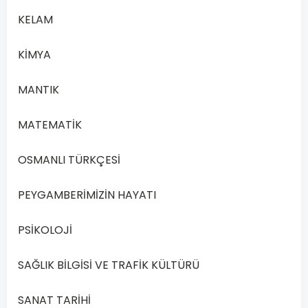
KELAM
KİMYA
MANTIK
DEMOKRASİ
MATEMATİK
VE İNSAN
HAKLARI 1
OSMANLI TÜRKÇESİ
Açık
Lise
PEYGAMBERİMİZİN HAYATI
Demokrasi
ve
PSİKOLOJİ
İnsan
Hakları
SAĞLIK BİLGİSİ VE TRAFİK KÜLTÜRÜ
1
2020
SANAT TARİHİ