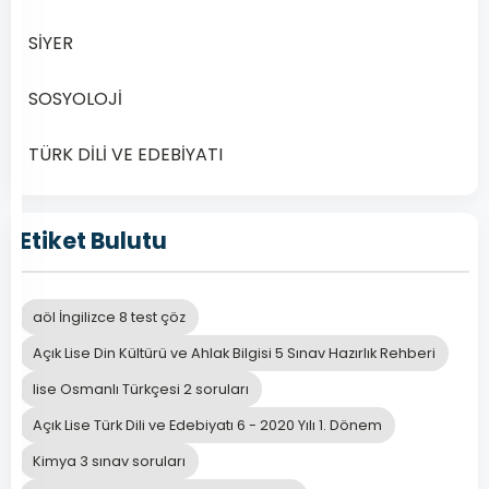
Açık
SİYER
Lise
Türk
SOSYOLOJİ
Dili
ve
TÜRK DİLİ VE EDEBİYATI
Edebiyatı
5
Dersi
Etiket Bulutu
2020
Yılı
1.
aöl İngilizce 8 test çöz
Dönem
Açık Lise Din Kültürü ve Ahlak Bilgisi 5 Sınav Hazırlık Rehberi
Sınav
Soruları
lise Osmanlı Türkçesi 2 soruları
Online
Açık Lise Türk Dili ve Edebiyatı 6 - 2020 Yılı 1. Dönem
Çöz
Kimya 3 sınav soruları
Açık