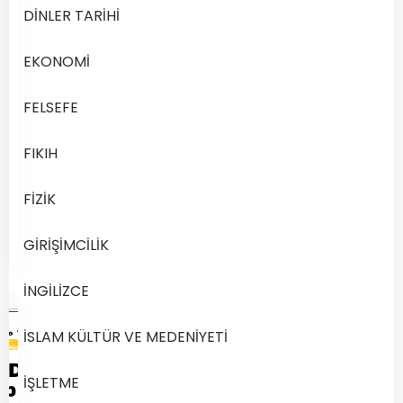
Çöz
DİNLER TARİHİ
Açık
Öğretim
EKONOMİ
Lisesi
(AÖL)
FELSEFE
…
FIKIH
Devamını
FİZİK
Aralık
Oku
12,
2024
GİRİŞİMCİLİK
İNGİLİZCE
İSLAM KÜLTÜR VE MEDENİYETİ
İŞLETME