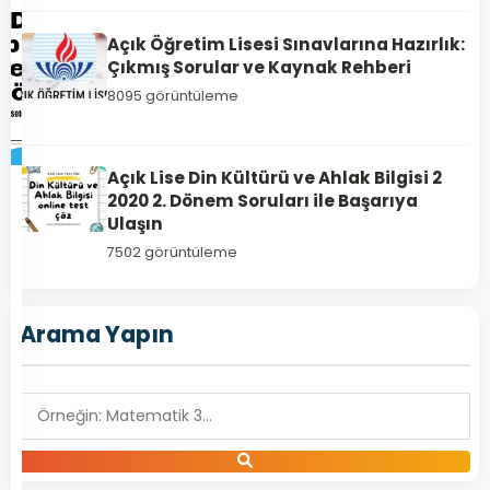
Açık Öğretim Lisesi Sınavlarına Hazırlık:
Çıkmış Sorular ve Kaynak Rehberi
8095 görüntüleme
Açık Lise Din Kültürü ve Ahlak Bilgisi 2
2020 2. Dönem Soruları ile Başarıya
1846
Ulaşın
Açık
7502 görüntüleme
Lise
Türk
Dili
Arama Yapın
ve
Edebiyatı
5
–
2020