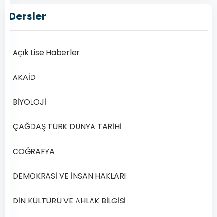
Yılı
2.
Dersler
Dönem
Açık
Açık Lise Haberler
Lise
Türk
AKAİD
Dili
ve
BİYOLOJİ
Edebiyatı
5
ÇAĞDAŞ TÜRK DÜNYA TARİHİ
Dersi
2020
COĞRAFYA
Yılı
2.
DEMOKRASİ VE İNSAN HAKLARI
Dönem
Sınav
Soruları
DİN KÜLTÜRÜ VE AHLAK BİLGİSİ
Online