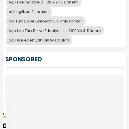
Açık Lise İngilizce 2 - 2019 Yılı 1. Dönem
Öğretim
Lisesi
aöl İngilizce 2 soruları
(AÖL)
aöl Türk Dili ve Edebiyatı 6 çıkmış sorular
…
Açık Lise Türk Dili ve Edebiyatı 4 - 2019 Yılı 3. Dönem
açık lise edebiyat 1 sınav soruları
Devamını
Aralık
Oku
12,
SPONSORED
2024