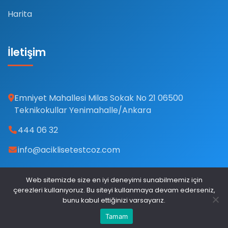
Harita
İletişim
Emniyet Mahallesi Milas Sokak No 21 06500
Teknikokullar Yenimahalle/Ankara
444 06 32
info@aciklisetestcoz.com
Web sitemizde size en iyi deneyimi sunabilmemiz için
çerezleri kullanıyoruz. Bu siteyi kullanmaya devam ederseniz,
© 2026 Açık Lise Test Çöz. Tüm hakları saklıdır.
bunu kabul ettiğinizi varsayarız.
Gizlilik Politikası
Kullanım Şartları
Çerezler
Tamam