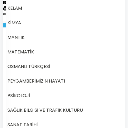
KELAM
KİMYA
MANTIK
1627
Açık
MATEMATİK
Lise
Türk
OSMANLI TÜRKÇESİ
Dili
ve
PEYGAMBERİMİZİN HAYATI
Edebiyatı
5
PSİKOLOJİ
–
2020
SAĞLIK BİLGİSİ VE TRAFİK KÜLTÜRÜ
Yılı
1.
SANAT TARİHİ
Dönem