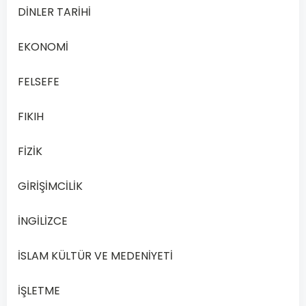
DİNLER TARİHİ
EKONOMİ
FELSEFE
FIKIH
FİZİK
GİRİŞİMCİLİK
MATEMATİK
4
İNGİLİZCE
Açık
Lise
İSLAM KÜLTÜR VE MEDENİYETİ
Matematik
4
İŞLETME
–