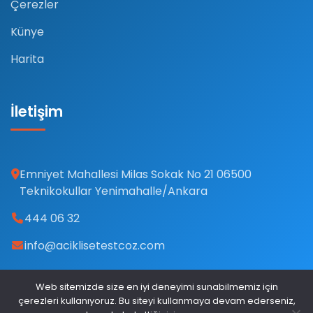
Çerezler
Künye
Harita
İletişim
Emniyet Mahallesi Milas Sokak No 21 06500
Teknikokullar Yenimahalle/Ankara
444 06 32
info@aciklisetestcoz.com
Web sitemizde size en iyi deneyimi sunabilmemiz için
çerezleri kullanıyoruz. Bu siteyi kullanmaya devam ederseniz,
© 2026 Açık Lise Test Çöz. Tüm hakları saklıdır.