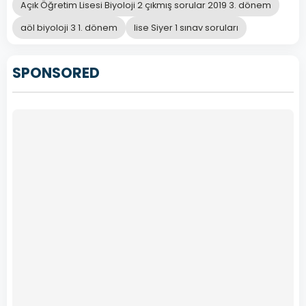
Açık Öğretim Lisesi Biyoloji 2 çıkmış sorular 2019 3. dönem
aöl biyoloji 3 1. dönem
lise Siyer 1 sınav soruları
SPONSORED
MATEMATİK
4
Açık
Lise
Matematik
4
–
2019
Yılı
3.
Dönem
Açık
Lise