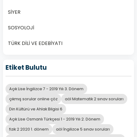
Açık
Öğretim
SİYER
Lisesi
(AÖL)
SOSYOLOJİ
Matematik
4
TÜRK DİLİ VE EDEBİYATI
dersi,
…
Etiket Bulutu
Devamını
Oku
Açık Lise İngilizce 7 - 2019 Yılı 3. Dönem
çıkmış sorular online çöz
aöl Matematik 2 sınav soruları
Din Kültürü ve Ahlak Bilgisi 6
Açık Lise Osmanlı Türkçesi 1 - 2019 Yılı 2. Dönem
fizik 2 2020 1. dönem
aöl İngilizce 5 sınav soruları