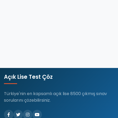
(AÖL)
Matematik
4
dersi,
…
Devamını
Oku
Açık Lise Test Çöz
Türkiye'nin en kapsamlı açık lise 8500 çıkmış sınav
sorularını çözebilirsiniz.