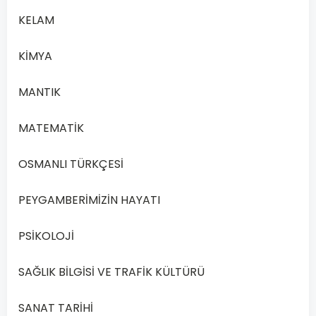
2020
KELAM
Yılı
1.
KİMYA
Dönem
MANTIK
Açık
Lise
MATEMATİK
Matematik
4
Dersi
OSMANLI TÜRKÇESİ
2020
Yılı
PEYGAMBERİMİZİN HAYATI
1.
Dönem
PSİKOLOJİ
Sınav
Soruları
SAĞLIK BİLGİSİ VE TRAFİK KÜLTÜRÜ
Online
Çöz
SANAT TARİHİ