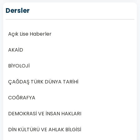
Yılı
Dersler
2.
Dönem
Sınav
Açık Lise Haberler
Soruları
Online
AKAİD
Çöz
Açık
BİYOLOJİ
Öğretim
Lisesi
ÇAĞDAŞ TÜRK DÜNYA TARİHİ
(AÖL)
Matematik
COĞRAFYA
4
dersi…
DEMOKRASİ VE İNSAN HAKLARI
Devamını
DİN KÜLTÜRÜ VE AHLAK BİLGİSİ
Oku