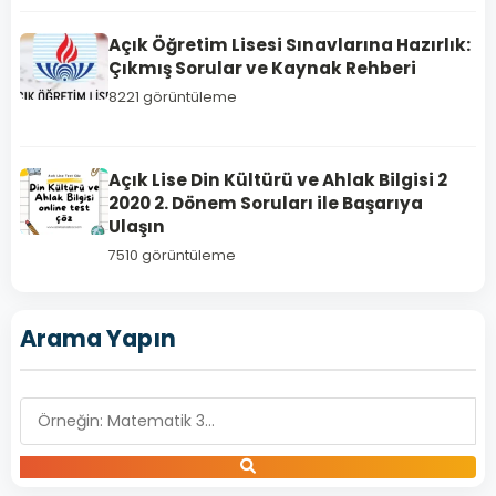
MATEMATİK
Açık Öğretim Lisesi Sınavlarına Hazırlık:
4
Çıkmış Sorular ve Kaynak Rehberi
Açık
8221 görüntüleme
Lise
Matematik
4
Açık Lise Din Kültürü ve Ahlak Bilgisi 2
–
2020 2. Dönem Soruları ile Başarıya
Ulaşın
2020
Yılı
7510 görüntüleme
2.
Dönem
Arama Yapın
Açık
Lise
Matematik
4
Dersi
2020