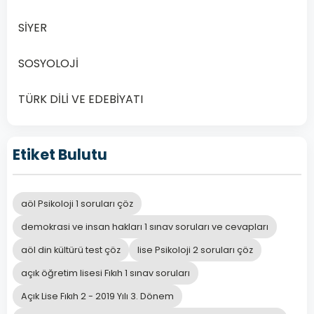
2.
Dönem
SİYER
Sınav
Soruları
SOSYOLOJİ
Online
Çöz
TÜRK DİLİ VE EDEBİYATI
Açık
Öğretim
Lisesi
Etiket Bulutu
(AÖL)
sınavlarına
katılacak
aöl Psikoloji 1 soruları çöz
öğrenciler…
demokrasi ve insan hakları 1 sınav soruları ve cevapları
Devamını
aöl din kültürü test çöz
lise Psikoloji 2 soruları çöz
Oku
açık öğretim lisesi Fıkıh 1 sınav soruları
Açık Lise Fıkıh 2 - 2019 Yılı 3. Dönem