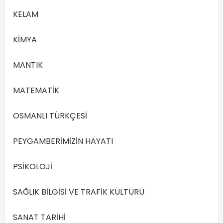
1
KELAM
Açık
Lise
KİMYA
İşletme
1
MANTIK
–
2020
MATEMATİK
Yılı
2.
OSMANLI TÜRKÇESİ
Dönem
Açık
PEYGAMBERİMİZİN HAYATI
Lise
İşletme
PSİKOLOJİ
1
Dersi
SAĞLIK BİLGİSİ VE TRAFİK KÜLTÜRÜ
2020
Yılı
SANAT TARİHİ