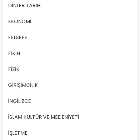
DİNLER TARİHİ
dersi,
…
EKONOMİ
Devamını
Oku
FELSEFE
FIKIH
FİZİK
GİRİŞİMCİLİK
İNGİLİZCE
İSLAM KÜLTÜR VE MEDENİYETİ
İŞLETME
İŞLETME