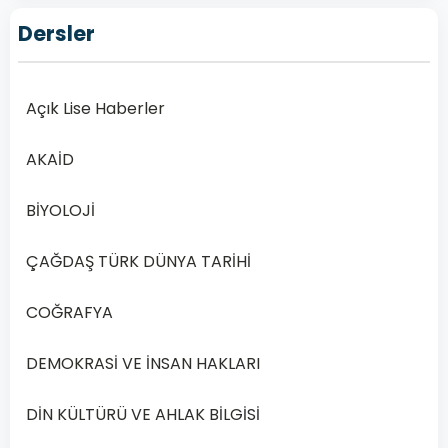
Lise
Dersler
İşletme
1
Dersi
Açık Lise Haberler
2019
Yılı
AKAİD
3.
Dönem
BİYOLOJİ
Sınav
Soruları
ÇAĞDAŞ TÜRK DÜNYA TARİHİ
Online
Çöz
COĞRAFYA
Açık
Öğretim
DEMOKRASİ VE İNSAN HAKLARI
Lisesi’nde
(AÖL)
DİN KÜLTÜRÜ VE AHLAK BİLGİSİ
İşletme
1