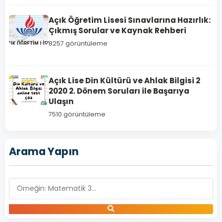
Açık Öğretim Lisesi Sınavlarına Hazırlık:
Çıkmış Sorular ve Kaynak Rehberi
8257 görüntüleme
İŞLETME
Açık Lise Din Kültürü ve Ahlak Bilgisi 2
1
2020 2. Dönem Soruları ile Başarıya
Açık
Ulaşın
Lise
7510 görüntüleme
İşletme
1
Arama Yapın
–
2019
Yılı
3.
Dönem
Açık