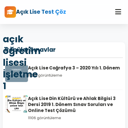
Açık Lise Test Çöz
açık
öğretim
Popüler Sınavlar
lisesi
Açık Lise Coğrafya 3 – 2020 Yılı 1. Dönem
İşletme
15215 görüntüleme
1
Açık Lise Din Kültürü ve Ahlak Bilgisi 3
Dersi 2019 1. Dönem Sınav Soruları ve
Online Test Çözümü
11106 görüntüleme