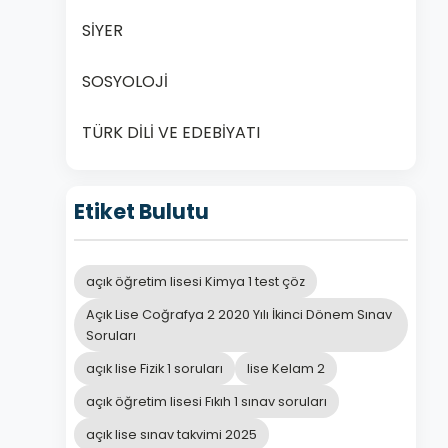
SİYER
SOSYOLOJİ
TÜRK DİLİ VE EDEBİYATI
Etiket Bulutu
açık öğretim lisesi Kimya 1 test çöz
Açık Lise Coğrafya 2 2020 Yılı İkinci Dönem Sınav
Soruları
açık lise Fizik 1 soruları
lise Kelam 2
açık öğretim lisesi Fıkıh 1 sınav soruları
açık lise sınav takvimi 2025