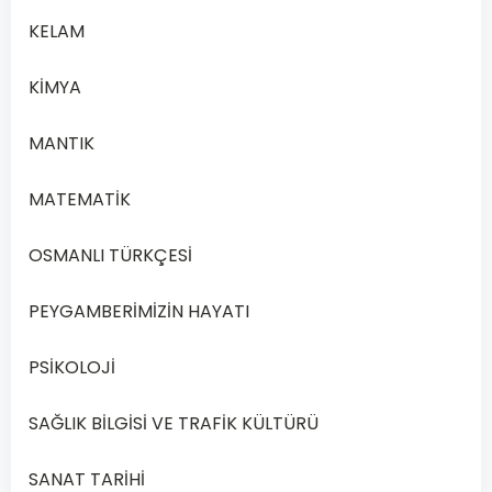
oluşumuna
KELAM
ait
tanecik
KİMYA
modeli
aşağıdaki
MANTIK
gibi
gösterilmektedir.
MATEMATİK
Buna
göre
OSMANLI TÜRKÇESİ
kimyasal
değişim
PEYGAMBERİMİZİN HAYATI
sürecinde
aşağıdakilerden
PSİKOLOJİ
hangileri
değişir?
SAĞLIK BİLGİSİ VE TRAFİK KÜLTÜRÜ
SANAT TARİHİ
Taneciklerin