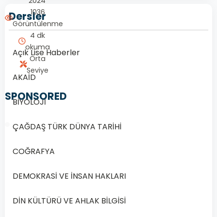
2024
1036
Dersler
Görüntülenme
4 dk
okuma
Açık Lise Haberler
Orta
Seviye
AKAİD
SPONSORED
BİYOLOJİ
ÇAĞDAŞ TÜRK DÜNYA TARİHİ
COĞRAFYA
1/20
DEMOKRASİ VE İNSAN HAKLARI
Soru
1
DİN KÜLTÜRÜ VE AHLAK BİLGİSİ
Demir