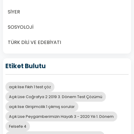
A
dizilimi
SİYER
Tanecik
SOSYOLOJİ
B
türü
TÜRK DİLİ VE EDEBİYATI
Tanecik
C
sayısı
Etiket Bulutu
Toplam
D
açık lise Fıkıh 1 test çöz
kütle
Açık Lise Coğrafya 2 2019 3. Dönem Test Çözümü
açık lise Girişimcilik 1 çıkmış sorular
Açık Lise Peygamberimizin Hayatı 3 - 2020 Yılı 1. Dönem
Önceki
Sonraki
Felsefe 4