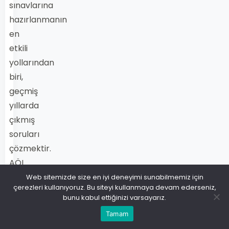
sınavlarına
hazırlanmanın
en
etkili
yollarından
biri,
geçmiş
yıllarda
çıkmış
soruları
çözmektir.
AÖL
Kimya
Web sitemizde size en iyi deneyimi sunabilmemiz için
çerezleri kullanıyoruz. Bu siteyi kullanmaya devam ederseniz,
3
bunu kabul ettiğinizi varsayarız.
dersine
Tamam
girecek