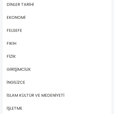
ve
DİNLER TARİHİ
kükürt
elementleri
EKONOMİ
ısı
ile
FELSEFE
kimyasal
FIKIH
değişime
uğrayarak
FİZİK
demir
(II)
GİRİŞİMCİLİK
sülfür
bileşiğini
İNGİLİZCE
oluşturur.
Demir
İSLAM KÜLTÜR VE MEDENİYETİ
(II)
sülfür
İŞLETME
bileşiğinin