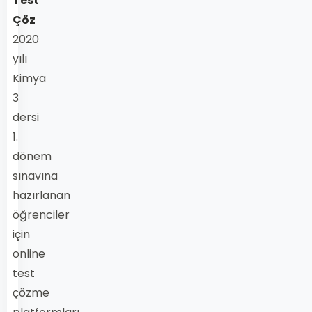
Test
Çöz
2020
yılı
Kimya
3
dersi
1.
dönem
sınavına
hazırlanan
öğrenciler
için
online
test
çözme