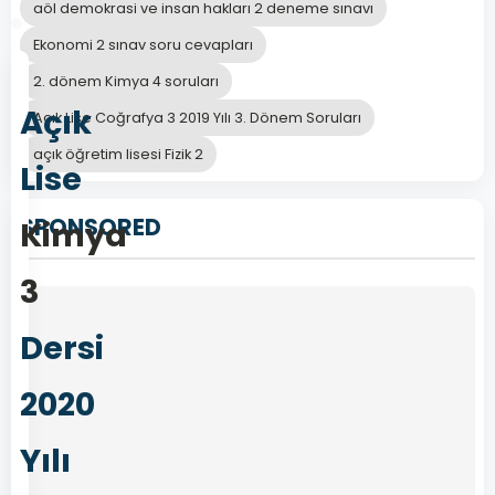
aöl demokrasi ve insan hakları 2 deneme sınavı
Ekonomi 2 sınav soru cevapları
2. dönem Kimya 4 soruları
Açık
Açık Lise Coğrafya 3 2019 Yılı 3. Dönem Soruları
açık öğretim lisesi Fizik 2
Lise
SPONSORED
Kimya
3
Dersi
2020
Yılı