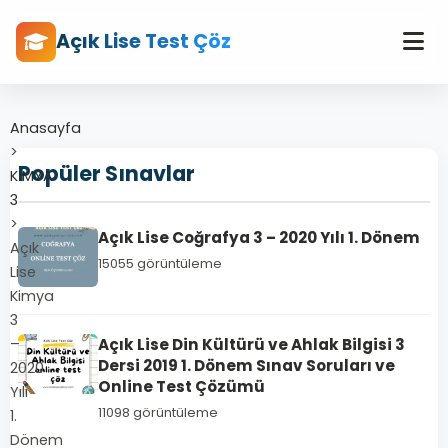
Açık Lise Test Çöz
Anasayfa
>
Popüler Sınavlar
KİMYA
3
>
Açık Lise Coğrafya 3 – 2020 Yılı 1. Dönem
Açık
15055 görüntüleme
Lise
Kimya
3
–
Açık Lise Din Kültürü ve Ahlak Bilgisi 3
Dersi 2019 1. Dönem Sınav Soruları ve
2020
Online Test Çözümü
Yılı
11098 görüntüleme
1.
Dönem