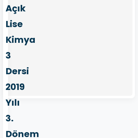
Açık
Lise
Kimya
3
Dersi
2019
Yılı
3.
Dönem