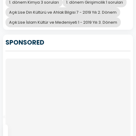
Antonie
1. dönem Kimya 3 soruları
1. dönem Girişimcilik 1 soruları
B
Lavoisier
Açık Lise Din Kültürü ve Ahlak Bilgisi 7 - 2019 Yılı 2. Dönem
Açık Lise İslam Kültür ve Medeniyeti 1 - 2019 Yılı 3. Dönem
John
C
Dalton
SPONSORED
Robert
D
Boyle
Önceki
Sonraki