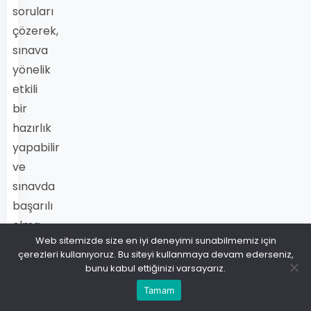
soruları
çözerek,
sınava
yönelik
etkili
bir
hazırlık
yapabilir
ve
sınavda
başarılı
olma
Web sitemizde size en iyi deneyimi sunabilmemiz için
şansınızı
çerezleri kullanıyoruz. Bu siteyi kullanmaya devam ederseniz,
artırabilirsiniz.
bunu kabul ettiğinizi varsayarız.
Tamam
Açık