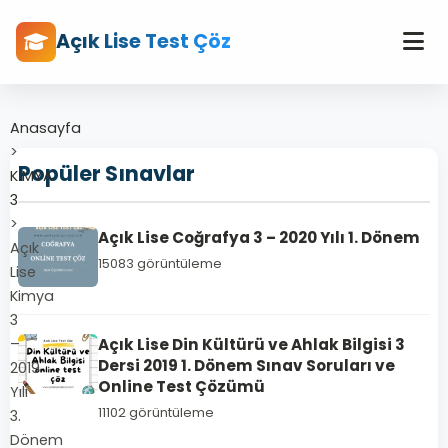
Açık Lise Test Çöz
Anasayfa
>
Popüler Sınavlar
KİMYA
3
>
Açık Lise Coğrafya 3 – 2020 Yılı 1. Dönem
Açık
15083 görüntüleme
Lise
Kimya
3
–
Açık Lise Din Kültürü ve Ahlak Bilgisi 3
Dersi 2019 1. Dönem Sınav Soruları ve
2019
Online Test Çözümü
Yılı
11102 görüntüleme
3.
Dönem