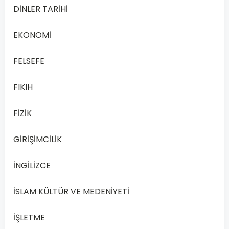
“Bileşikler
DİNLER TARİHİ
iki
veya
EKONOMİ
daha
fazla
FELSEFE
türde
FIKIH
elementin
kimyasal
FİZİK
yollarla
birleşmesinden
GİRİŞİMCİLİK
oluşmaktadır.
Bileşik
İNGİLİZCE
oluşurken
elementler,
İSLAM KÜLTÜR VE MEDENİYETİ
belirli
oranlarda
İŞLETME
birleşir.