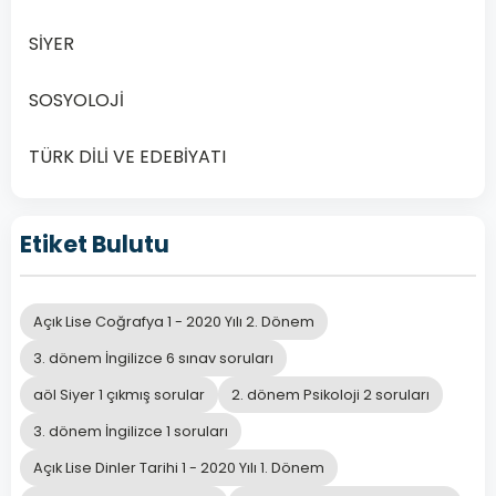
sabittir.”
Deney
SİYER
ve
gözlemlere
SOSYOLOJİ
dayanarak
yukarıda
TÜRK DİLİ VE EDEBİYATI
verilen
genellemeyi
yapan
Etiket Bulutu
bilim
insanı
kimdir?
Açık Lise Coğrafya 1 - 2020 Yılı 2. Dönem
3. dönem İngilizce 6 sınav soruları
Joseph
aöl Siyer 1 çıkmış sorular
2. dönem Psikoloji 2 soruları
A
Proust
3. dönem İngilizce 1 soruları
Açık Lise Dinler Tarihi 1 - 2020 Yılı 1. Dönem