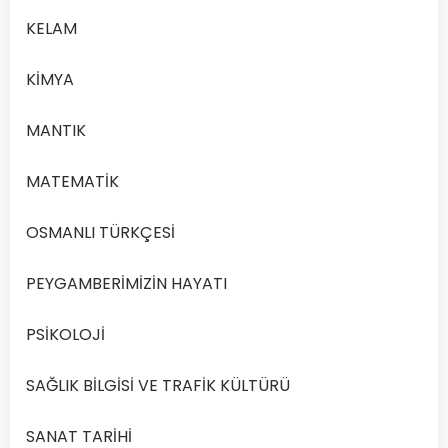
Diğer
KELAM
bir
ifadeyle
KİMYA
bileşiğin
kütlesi
MANTIK
ne
olursa
MATEMATİK
olsun,
belirli
OSMANLI TÜRKÇESİ
bir
bileşiği
PEYGAMBERİMİZİN HAYATI
oluşturan
elementlerin
PSİKOLOJİ
kütleleri
arasındaki
SAĞLIK BİLGİSİ VE TRAFİK KÜLTÜRÜ
oran
hep
SANAT TARİHİ