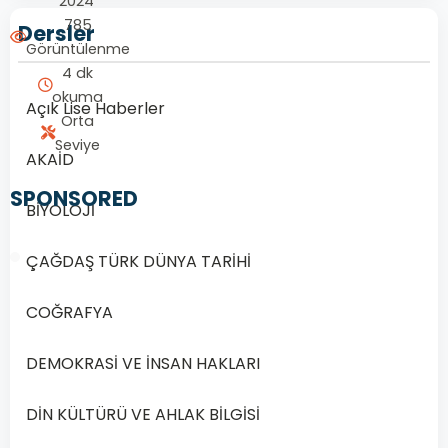
2024
785
Dersler
Görüntülenme
4 dk
okuma
Açık Lise Haberler
Orta
Seviye
AKAİD
SPONSORED
BİYOLOJİ
ÇAĞDAŞ TÜRK DÜNYA TARİHİ
COĞRAFYA
1/20
DEMOKRASİ VE İNSAN HAKLARI
Soru
1
DİN KÜLTÜRÜ VE AHLAK BİLGİSİ
1.