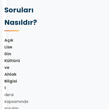
Soruları
Nasıldır?
Açık
Lise
Din
Kültürü
ve
Ahlak
Bilgisi
1
dersi
kapsamında
sorulan