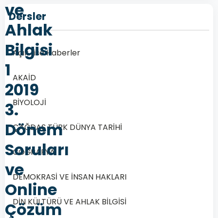
ve
Dersler
Ahlak
Bilgisi
Açık Lise Haberler
1
AKAİD
2019
BİYOLOJİ
3.
Dönem
ÇAĞDAŞ TÜRK DÜNYA TARİHİ
Soruları
COĞRAFYA
ve
DEMOKRASİ VE İNSAN HAKLARI
Online
DİN KÜLTÜRÜ VE AHLAK BİLGİSİ
Çözüm