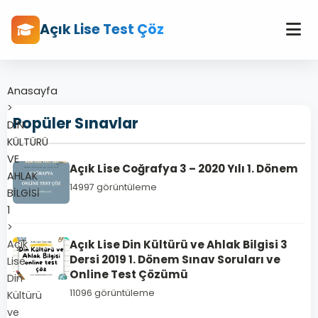
Açık Lise Test Çöz
Anasayfa
>
Popüler Sınavlar
DİN
KÜLTÜRÜ
VE
Açık Lise Coğrafya 3 – 2020 Yılı 1. Dönem
AHLAK
14997 görüntüleme
BİLGİSİ
1
>
Açık
Açık Lise Din Kültürü ve Ahlak Bilgisi 3
Dersi 2019 1. Dönem Sınav Soruları ve
Lise
Online Test Çözümü
Din
11096 görüntüleme
Kültürü
ve