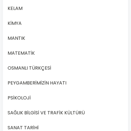
KELAM
Soru
1
KİMYA
1.
Selim
MANTIK
akıl
hakkında
MATEMATİK
aşağıdaki
bilgilerden
OSMANLI TÜRKÇESİ
hangisi
yanlıştır
?
PEYGAMBERİMİZİN HAYATI
PSİKOLOJİ
Ortamın
A
olumsuzluğundan
SAĞLIK BİLGİSİ VE TRAFİK KÜLTÜRÜ
etkilenir.
SANAT TARİHİ