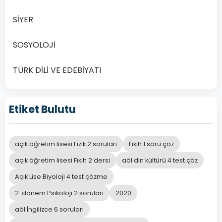
İnsanın doğru
SİYER
B
karar vermesini
sağlar.
SOSYOLOJİ
Temel bilgi
TÜRK DİLİ VE EDEBİYATI
edinme
C
yollarından
biridir.
Etiket Bulutu
Yaratılıştaki
açık öğretim lisesi Fizik 2 soruları
Fıkıh 1 soru çöz
temizliği ve
D
açık öğretim lisesi Fıkıh 2 dersi
aöl din kültürü 4 test çöz
saflığı koruyan
Açık Lise Biyoloji 4 test çözme
akıldır.
2. dönem Psikoloji 2 soruları
2020
aöl İngilizce 6 soruları