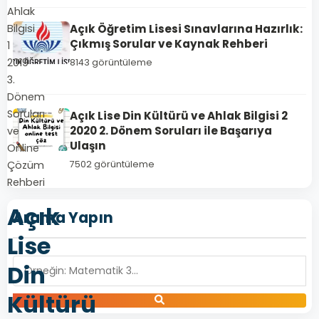
Ahlak
Açık Öğretim Lisesi Sınavlarına Hazırlık:
Bilgisi
Çıkmış Sorular ve Kaynak Rehberi
1
2019
8143 görüntüleme
3.
Dönem
Soruları
Açık Lise Din Kültürü ve Ahlak Bilgisi 2
2020 2. Dönem Soruları ile Başarıya
ve
Ulaşın
Online
Çözüm
7502 görüntüleme
Rehberi
Açık
Arama Yapın
Lise
Din
Kültürü