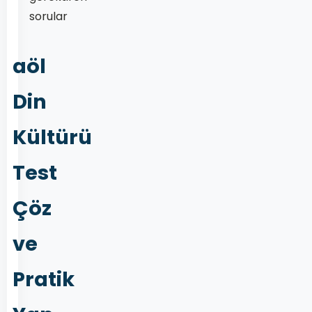
sorular
aöl
Din
Kültürü
Test
Çöz
ve
Pratik