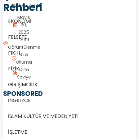
Rehberi
DİNLER TARİHİ
Mayıs
EKONOMİ
30,
2025
FELSEFE
1599
Görüntülenme
FIKIH
3 dk
okuma
FİZİK
Orta
Seviye
GİRİŞİMCİLİK
SPONSORED
İNGİLİZCE
İSLAM KÜLTÜR VE MEDENİYETİ
İŞLETME
1/20