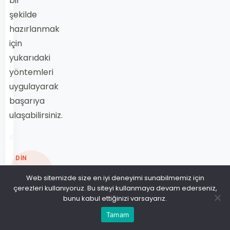
bir
şekilde
hazırlanmak
için
yukarıdaki
yöntemleri
uygulayarak
başarıya
ulaşabilirsiniz.
DİN
KÜLTÜRÜ
Web sitemizde size en iyi deneyimi sunabilmemiz için
VE
çerezleri kullanıyoruz. Bu siteyi kullanmaya devam ederseniz,
AHLAK
bunu kabul ettiğinizi varsayarız.
BİLGİSİ 1
Tamam