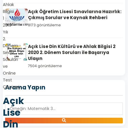
Ahlak
Açık Öğretim Lisesi Sınavlarına Hazırlık:
Bilgisi
Çıkmış Sorular ve Kaynak Rehberi
1
2019
8173 görüntüleme
Yılı
2.
Dönem
Açık Lise Din Kültürü ve Ahlak Bilgisi 2
2020 2. Dönem Soruları ile Başarıya
Sınav
Ulaşın
Soruları
ve
7504 görüntüleme
Online
Test
Arama Yapın
Çözümü
Açık
Lise
Din