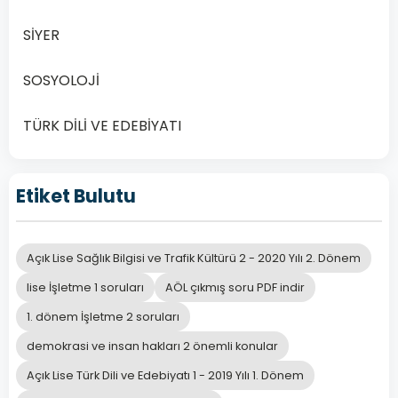
ilişki
sonucunda
SİYER
ortaya
çıkan
SOSYOLOJİ
üründür.
Bu
TÜRK DİLİ VE EDEBİYATI
tanım
aşağıdaki
bilimlerden
Etiket Bulutu
hangisine
aittir?
Açık Lise Sağlık Bilgisi ve Trafik Kültürü 2 - 2020 Yılı 2. Dönem
lise İşletme 1 soruları
AÖL çıkmış soru PDF indir
A
Felsefe
1. dönem İşletme 2 soruları
demokrasi ve insan hakları 2 önemli konular
B
Edebiyat
Açık Lise Türk Dili ve Edebiyatı 1 - 2019 Yılı 1. Dönem