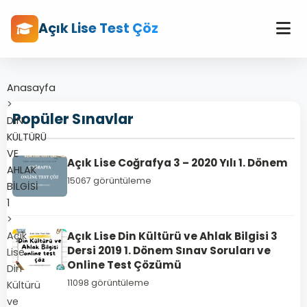
Açık Lise Test Çöz
Anasayfa
>
Popüler Sınavlar
DİN
KÜLTÜRÜ
VE
Açık Lise Coğrafya 3 – 2020 Yılı 1. Dönem
AHLAK
15067 görüntüleme
BİLGİSİ
1
>
Açık
Açık Lise Din Kültürü ve Ahlak Bilgisi 3
Dersi 2019 1. Dönem Sınav Soruları ve
Lise
Online Test Çözümü
Din
11098 görüntüleme
Kültürü
ve