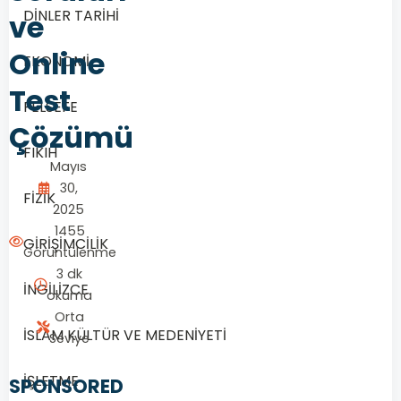
DİNLER TARİHİ
ve
Online
EKONOMİ
Test
FELSEFE
Çözümü
FIKIH
Mayıs
30,
FİZİK
2025
1455
GİRİŞİMCİLİK
Görüntülenme
3 dk
İNGİLİZCE
okuma
Orta
İSLAM KÜLTÜR VE MEDENİYETİ
Seviye
İŞLETME
SPONSORED