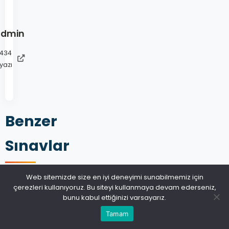
admin
434
yazı
Benzer
Sınavlar
Web sitemizde size en iyi deneyimi sunabilmemiz için
çerezleri kullanıyoruz. Bu siteyi kullanmaya devam ederseniz,
bunu kabul ettiğinizi varsayarız.
Tamam