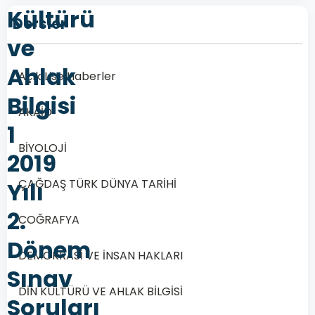
Kültürü
Dersler
ve
Ahlak
Açık Lise Haberler
Bilgisi
AKAİD
1
BİYOLOJİ
2019
ÇAĞDAŞ TÜRK DÜNYA TARİHİ
Yılı
2.
COĞRAFYA
Dönem
DEMOKRASİ VE İNSAN HAKLARI
Sınav
DİN KÜLTÜRÜ VE AHLAK BİLGİSİ
Soruları