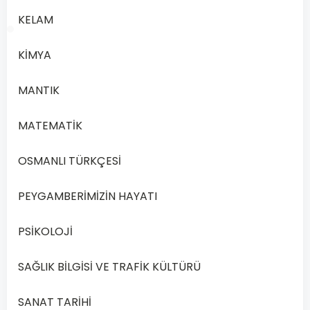
KELAM
KİMYA
1/20
MANTIK
Soru
MATEMATİK
1
1.
OSMANLI TÜRKÇESİ
Bilgi,
bilen
PEYGAMBERİMİZİN HAYATI
özne
ile
PSİKOLOJİ
bilinen
nesne
SAĞLIK BİLGİSİ VE TRAFİK KÜLTÜRÜ
arasında
kurulan
SANAT TARİHİ